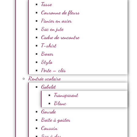
Tasse
Couronne de fleurs
Panier en osier
Sac en jute
Cadre de rencontre
T-shirt
Boxer
Stylo
Porte – clés
Rentrée scolaire
Gobelet
Transparent
Blanc
Gourde
Boite à goûter
Coussin
Sac à dos