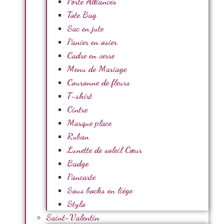
Porte Alliances
Tote Bag
Sac en jute
Panier en osier
Cadre en verre
Menu de Mariage
Couronne de fleurs
T-shirt
Cintre
Marque place
Ruban
Lunette de soleil Cœur
Badge
Pancarte
Sous bocks en liège
Stylo
Saint-Valentin