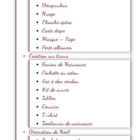
Décapsuleur
Nuage
Planche apéro
Carte étape
Marque – Page
Porte alliances
Création sur tissus
Fanion de Naissance
Pochette en coton
Sac à dos cordon
Kit de survie
Tablier
Coussin
T-shirt
Tambourin de naissance
Décoration de Noël