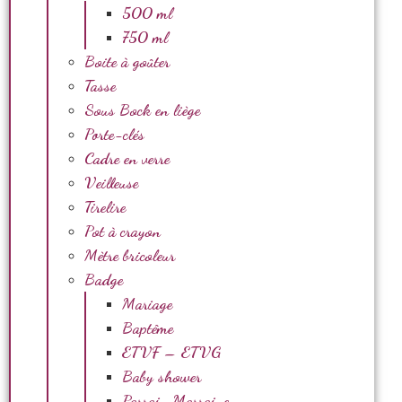
500 ml
750 ml
Boite à goûter
Tasse
Sous Bock en liège
Porte-clés
Cadre en verre
Veilleuse
Tirelire
Pot à crayon
Mètre bricoleur
Badge
Mariage
Baptême
ETVF – ETVG
Baby shower
Parrain Marraine