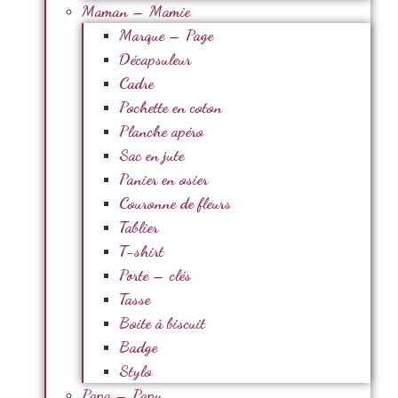
Maman – Mamie
Marque – Page
Décapsuleur
Cadre
Pochette en coton
Planche apéro
Sac en jute
Panier en osier
Couronne de fleurs
Tablier
T-shirt
Porte – clés
Tasse
Boite à biscuit
Badge
Stylo
Papa – Papy