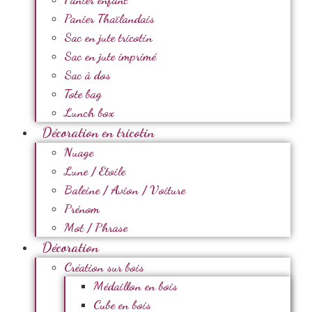
Panier Thaïlandais
Sac en jute tricotin
Sac en jute imprimé
Sac à dos
Tote bag
Lunch box
Décoration en tricotin
Nuage
Lune / Etoile
Baleine / Avion / Voiture
Prénom
Mot / Phrase
Décoration
Création sur bois
Médaillon en bois
Cube en bois