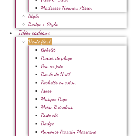
Maîtresse Nounou Atsem
Stylo
Badge + Stylo
Idées cadeaux
Vente flash
Gobelet
Panier de plage
Sac en jute
Boule de Noël
Pochette en coton
Tasse
Marque Page
Metre Bricoleur
Porte clé
Badge
Annonce Parrain Marraine