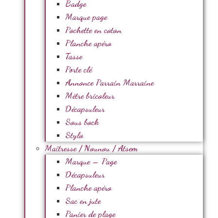
Badge
Marque page
Pochette en coton
Planche apéro
Tasse
Porte clé
Annonce Parrain Marraine
Mètre bricoleur
Décapsuleur
Sous bock
Stylo
Maîtresse / Nounou / Atsem
Marque – Page
Décapsuleur
Planche apéro
Sac en jute
Panier de plage