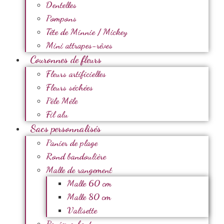
Dentelles
Pompons
Tête de Minnie / Mickey
Mini attrapes-rêves
Couronnes de fleurs
Fleurs artificielles
Fleurs séchées
Pèle Mêle
Fil alu
Sacs personnalisés
Panier de plage
Rond bandoulière
Malle de rangement
Malle 60 cm
Malle 80 cm
Valisette
Panier enfant