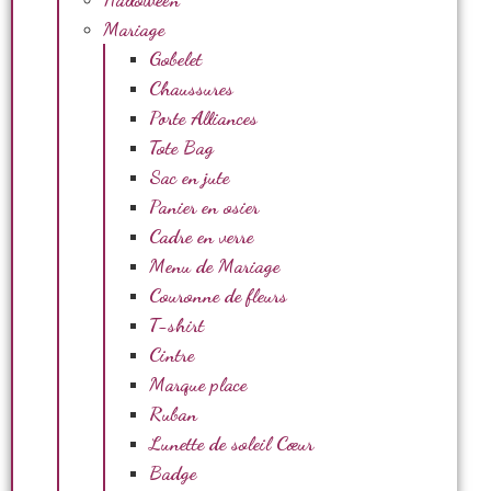
Mariage
Gobelet
Chaussures
Porte Alliances
Tote Bag
Sac en jute
Panier en osier
Cadre en verre
Menu de Mariage
Couronne de fleurs
T-shirt
Cintre
Marque place
Ruban
Lunette de soleil Cœur
Badge