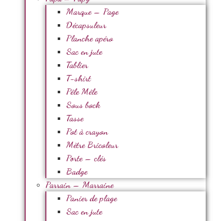
Marque – Page
Décapsuleur
Planche apéro
Sac en jute
Tablier
T-shirt
Pêle Mêle
Sous bock
Tasse
Pot à crayon
Mètre Bricoleur
Porte – clés
Badge
Parrain – Marraine
Panier de plage
Sac en jute