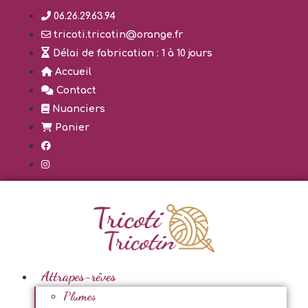
Aller
06.26.29.63.94
au
tricoti.tricotin@orange.fr
contenu
Délai de fabrication : 1 à 10 jours
Accueil
Contact
Nuanciers
Panier
Attrapes-rêves
Plumes