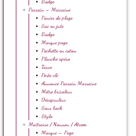
Badge
Parrain – Marraine
Panier de plage
Sac en jute
Badge
Marque page
Pochette en coton
Planche apéro
Tasse
Porte clé
Annonce Parrain Marraine
Mètre bricoleur
Décapsuleur
Sous bock
Stylo
Maîtresse / Nounou / Atsem
Marque – Page