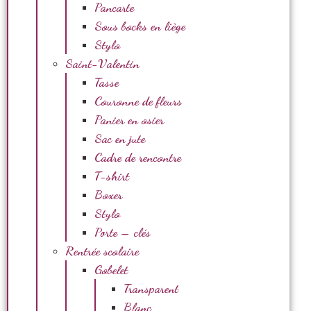
Pancarte
Sous bocks en liège
Stylo
Saint-Valentin
Tasse
Couronne de fleurs
Panier en osier
Sac en jute
Cadre de rencontre
T-shirt
Boxer
Stylo
Porte – clés
Rentrée scolaire
Gobelet
Transparent
Blanc