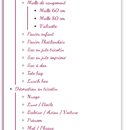
Malle de rangement
Malle 60 cm
Malle 80 cm
Valisette
Panier enfant
Panier Thaïlandais
Sac en jute tricotin
Sac en jute imprimé
Sac à dos
Tote bag
Lunch box
Décoration en tricotin
Nuage
Lune / Etoile
Baleine / Avion / Voiture
Prénom
Mot / Phrase