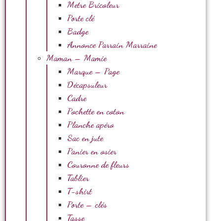
Metre Bricoleur
Porte clé
Badge
Annonce Parrain Marraine
Maman – Mamie
Marque – Page
Décapsuleur
Cadre
Pochette en coton
Planche apéro
Sac en jute
Panier en osier
Couronne de fleurs
Tablier
T-shirt
Porte – clés
Tasse