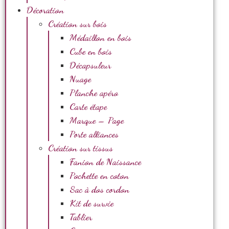
Décoration
Création sur bois
Médaillon en bois
Cube en bois
Décapsuleur
Nuage
Planche apéro
Carte étape
Marque – Page
Porte alliances
Création sur tissus
Fanion de Naissance
Pochette en coton
Sac à dos cordon
Kit de survie
Tablier