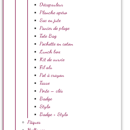
Décapsuleur
Planche apéro
Sac en jute
Panier de plage
Tote Bag
Pochette en coton
Lunch box
Kit de survie
Fil alu
Pot à crayon
Tasse
Porte – clés
Badge
Stylo
Badge + Stylo
Pâques
Halloween