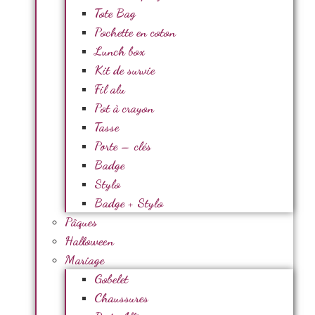
Tote Bag
Pochette en coton
Lunch box
Kit de survie
Fil alu
Pot à crayon
Tasse
Porte – clés
Badge
Stylo
Badge + Stylo
Pâques
Halloween
Mariage
Gobelet
Chaussures