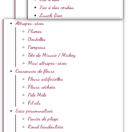
Sac à dos cordon
Lunch Box
Attrapes-rêves
Plumes
Dentelles
Pompons
Tête de Minnie / Mickey
Mini attrapes-rêves
Couronnes de fleurs
Fleurs artificielles
Fleurs séchées
Pèle Mêle
Fil alu
Sacs personnalisés
Panier de plage
Rond bandoulière