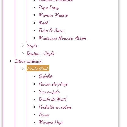
Papa Papy
Maman Mamie
Noël
Frère & Sœur
Maîtresse Nounou Atsem
Stylo
Badge + Stylo
Idées cadeaux
Vente flash
Gobelet
Panier de plage
Sac en jute
Boule de Noël
Pochette en coton
Tasse
Marque Page