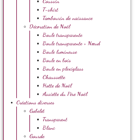
Coussin
T-shirt
Tambourin de naissance
Décoration de Noël
Boule transparente
Boule transparente + Nœud
Boule lumineuse
Boule en bois
Boule en plexiglass
Chaussette
Hotte de Noël
Assiette du Père Noël
Créations diverses
Gobelet
Transparent
Blanc
Gourde