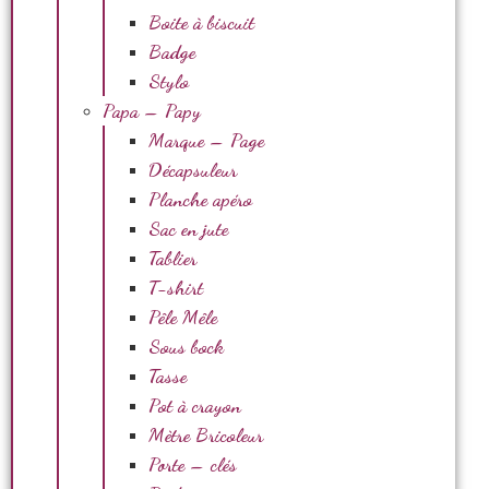
Boite à biscuit
Badge
Stylo
Papa – Papy
Marque – Page
Décapsuleur
Planche apéro
Sac en jute
Tablier
T-shirt
Pêle Mêle
Sous bock
Tasse
Pot à crayon
Mètre Bricoleur
Porte – clés