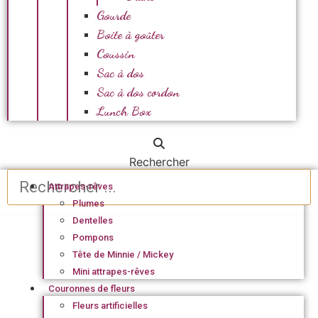
Gourde
Boite à goûter
Coussin
Sac à dos
Sac à dos cordon
Lunch Box
Rechercher
Attrapes-rêves
Plumes
Dentelles
Pompons
Tête de Minnie / Mickey
Mini attrapes-rêves
Couronnes de fleurs
Fleurs artificielles