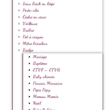
Sous Bock en liège
Porte-clés
Cadre en verre
Veilleuse
Tirelire
Pot à crayon
Mètre bricoleur
Badge
Mariage
Baptême
ETVF – ETVG
Baby shower
Parrain Marraine
Papa Papy
Maman Mamie
Noël
Frère & Sœur