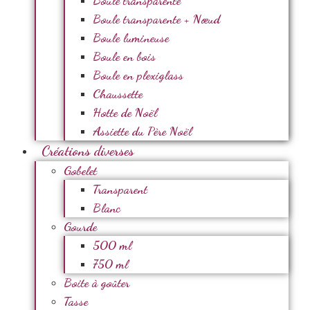
Boule transparente
Boule transparente + Nœud
Boule lumineuse
Boule en bois
Boule en plexiglass
Chaussette
Hotte de Noël
Assiette du Père Noël
Créations diverses
Gobelet
Transparent
Blanc
Gourde
500 ml
750 ml
Boite à goûter
Tasse