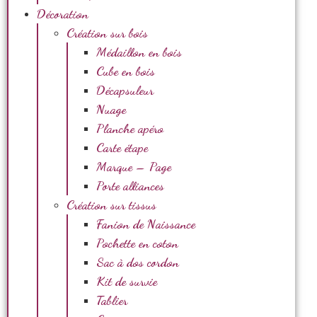
Décoration
Création sur bois
Médaillon en bois
Cube en bois
Décapsuleur
Nuage
Planche apéro
Carte étape
Marque – Page
Porte alliances
Création sur tissus
Fanion de Naissance
Pochette en coton
Sac à dos cordon
Kit de survie
Tablier