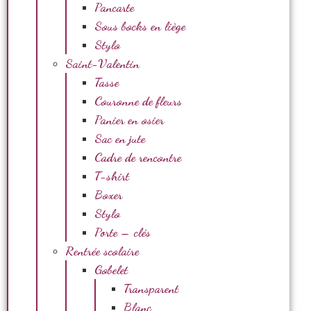
Pancarte
Sous bocks en liège
Stylo
Saint-Valentin
Tasse
Couronne de fleurs
Panier en osier
Sac en jute
Cadre de rencontre
T-shirt
Boxer
Stylo
Porte – clés
Rentrée scolaire
Gobelet
Transparent
Blanc