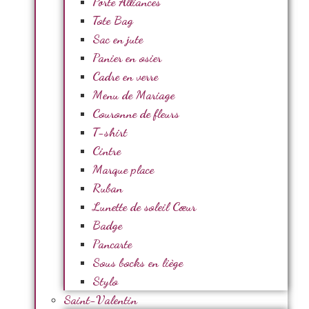
Porte Alliances
Tote Bag
Sac en jute
Panier en osier
Cadre en verre
Menu de Mariage
Couronne de fleurs
T-shirt
Cintre
Marque place
Ruban
Lunette de soleil Cœur
Badge
Pancarte
Sous bocks en liège
Stylo
Saint-Valentin