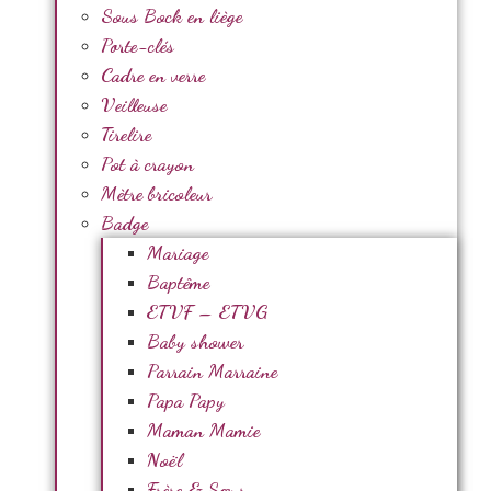
Sous Bock en liège
Porte-clés
Cadre en verre
Veilleuse
Tirelire
Pot à crayon
Mètre bricoleur
Badge
Mariage
Baptême
ETVF – ETVG
Baby shower
Parrain Marraine
Papa Papy
Maman Mamie
Noël
Frère & Sœur