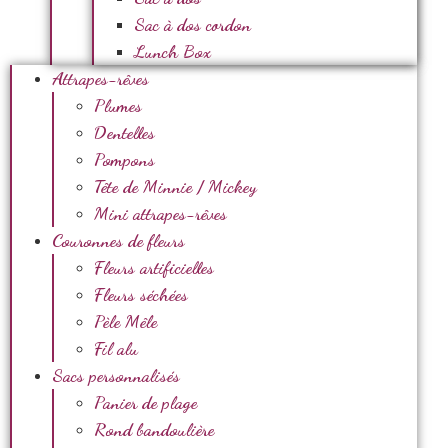
Sac à dos cordon
Lunch Box
Attrapes-rêves
Plumes
Dentelles
Pompons
Tête de Minnie / Mickey
Mini attrapes-rêves
Couronnes de fleurs
Fleurs artificielles
Fleurs séchées
Pèle Mêle
Fil alu
Sacs personnalisés
Panier de plage
Rond bandoulière