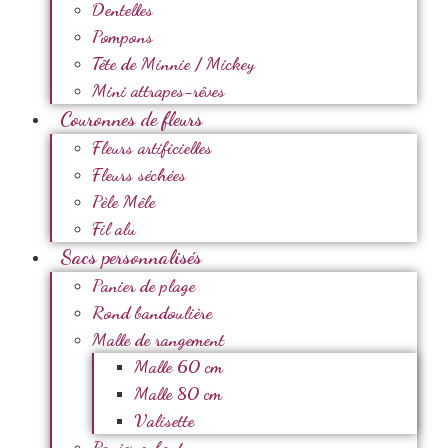
Dentelles
Pompons
Tête de Minnie / Mickey
Mini attrapes-rêves
Couronnes de fleurs
Fleurs artificielles
Fleurs séchées
Pèle Mêle
Fil alu
Sacs personnalisés
Panier de plage
Rond bandoulière
Malle de rangement
Malle 60 cm
Malle 80 cm
Valisette
Panier enfant