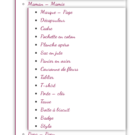
Maman – Mamie
Marque – Page
Décapsuleur
Cadre
Pochette en coton
Planche apéro
Sac en jute
Panier en osier
Couronne de fleurs
Tablier
T-shirt
Porte – clés
Tasse
Boite à biscuit
Badge
Stylo
Papa – Papy