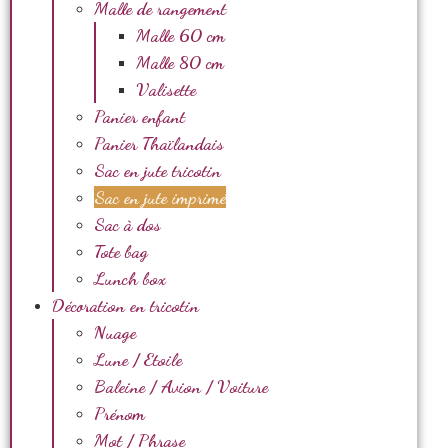
Malle de rangement
Malle 60 cm
Malle 80 cm
Valisette
Panier enfant
Panier Thaïlandais
Sac en jute tricotin
Sac en jute imprimé
Sac à dos
Tote bag
Lunch box
Décoration en tricotin
Nuage
Lune / Etoile
Baleine / Avion / Voiture
Prénom
Mot / Phrase