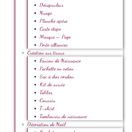
Décapsuleur
Nuage
Planche apéro
Carte étape
Marque – Page
Porte alliances
Création sur tissus
Fanion de Naissance
Pochette en coton
Sac à dos cordon
Kit de survie
Tablier
Coussin
T-shirt
Tambourin de naissance
Décoration de Noël