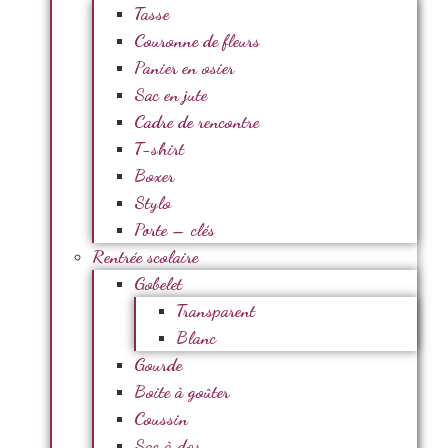
Tasse
Couronne de fleurs
Panier en osier
Sac en jute
Cadre de rencontre
T-shirt
Boxer
Stylo
Porte – clés
Rentrée scolaire
Gobelet
Transparent
Blanc
Gourde
Boite à goûter
Coussin
Sac à dos