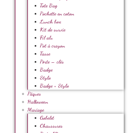
Tote Bag
Pochette en coton
Lunch box
Kit de survie
Fil alu
Pot à crayon
Tasse
Porte – clés
Badge
Stylo
Badge + Stylo
Pâques
Halloween
Mariage
Gobelet
Chaussures