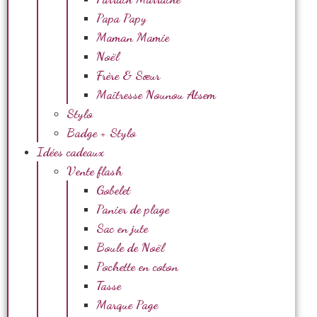
Papa Papy
Maman Mamie
Noël
Frère & Sœur
Maîtresse Nounou Atsem
Stylo
Badge + Stylo
Idées cadeaux
Vente flash
Gobelet
Panier de plage
Sac en jute
Boule de Noël
Pochette en coton
Tasse
Marque Page