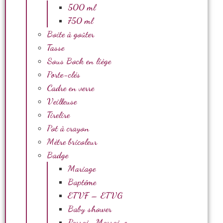
500 ml
750 ml
Boite à goûter
Tasse
Sous Bock en liège
Porte-clés
Cadre en verre
Veilleuse
Tirelire
Pot à crayon
Mètre bricoleur
Badge
Mariage
Baptême
ETVF – ETVG
Baby shower
Parrain Marraine