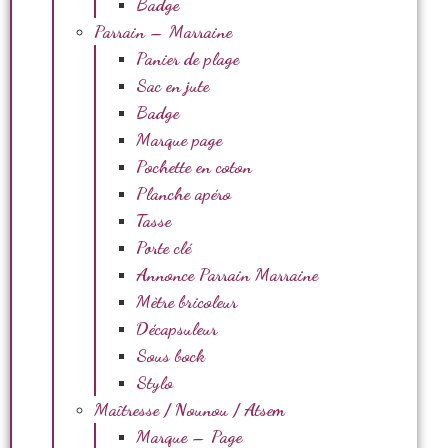
Badge
Parrain – Marraine
Panier de plage
Sac en jute
Badge
Marque page
Pochette en coton
Planche apéro
Tasse
Porte clé
Annonce Parrain Marraine
Mètre bricoleur
Décapsuleur
Sous bock
Stylo
Maîtresse / Nounou / Atsem
Marque – Page