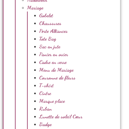
Mariage
Gobelet
Chaussures
Porte Alliances
Tote Bag
Sac en jute
Panier en osier
Cadre en verre
Menu de Mariage
Couronne de fleurs
T-shirt
Cintre
Marque place
Ruban
Lunette de soleil Cœur
Badge