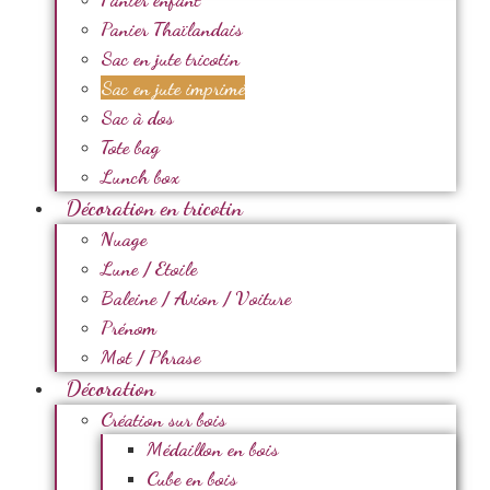
Panier Thaïlandais
Sac en jute tricotin
Sac en jute imprimé
Sac à dos
Tote bag
Lunch box
Décoration en tricotin
Nuage
Lune / Etoile
Baleine / Avion / Voiture
Prénom
Mot / Phrase
Décoration
Création sur bois
Médaillon en bois
Cube en bois