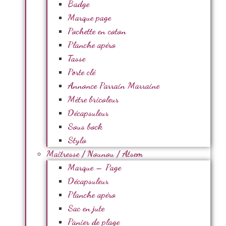
Badge
Marque page
Pochette en coton
Planche apéro
Tasse
Porte clé
Annonce Parrain Marraine
Mètre bricoleur
Décapsuleur
Sous bock
Stylo
Maîtresse / Nounou / Atsem
Marque – Page
Décapsuleur
Planche apéro
Sac en jute
Panier de plage