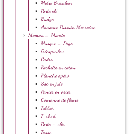
Metre Bricoleur
Porte clé
Badge
Annonce Parrain Marraine
Maman – Mamie
Marque – Page
Décapsuleur
Cadre
Pochette en coton
Planche apéro
Sac en jute
Panier en osier
Couronne de fleurs
Tablier
T-shirt
Porte – clés
Tasse