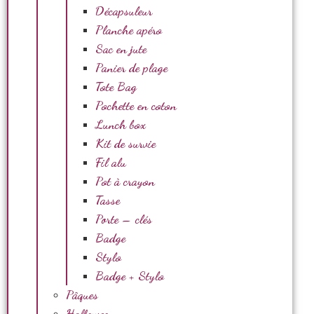
Décapsuleur
Planche apéro
Sac en jute
Panier de plage
Tote Bag
Pochette en coton
Lunch box
Kit de survie
Fil alu
Pot à crayon
Tasse
Porte – clés
Badge
Stylo
Badge + Stylo
Pâques
Halloween