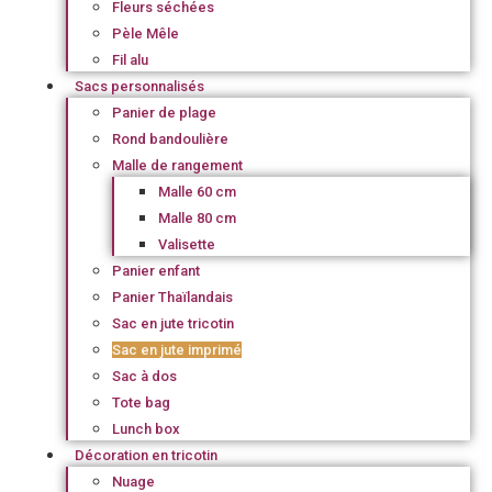
Fleurs séchées
Pèle Mêle
Fil alu
Sacs personnalisés
Panier de plage
Rond bandoulière
Malle de rangement
Malle 60 cm
Malle 80 cm
Valisette
Panier enfant
Panier Thaïlandais
Sac en jute tricotin
Sac en jute imprimé
Sac à dos
Tote bag
Lunch box
Décoration en tricotin
Nuage