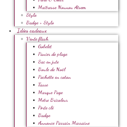
Maîtresse Nounou Atsem
Stylo
Badge + Stylo
Idées cadeaux
Vente flash
Gobelet
Panier de plage
Sac en jute
Boule de Noël
Pochette en coton
Tasse
Marque Page
Metre Bricoleur
Porte clé
Badge
Annonce Parrain Marraine