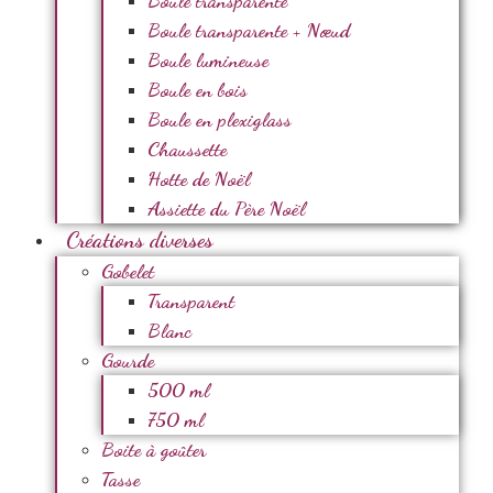
Boule transparente
Boule transparente + Nœud
Boule lumineuse
Boule en bois
Boule en plexiglass
Chaussette
Hotte de Noël
Assiette du Père Noël
Créations diverses
Gobelet
Transparent
Blanc
Gourde
500 ml
750 ml
Boite à goûter
Tasse