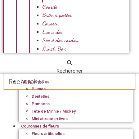
Gourde
Boite à goûter
Coussin
Sac à dos
Sac à dos cordon
Lunch Box
Rechercher
Attrapes-rêves
Plumes
Dentelles
Pompons
Tête de Minnie / Mickey
Mini attrapes-rêves
Couronnes de fleurs
Fleurs artificielles