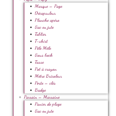
Marque – Page
Décapsuleur
Planche apéro
Sac en jute
Tablier
T-shirt
Pêle Mêle
Sous bock
Tasse
Pot à crayon
Mètre Bricoleur
Porte – clés
Badge
Parrain – Marraine
Panier de plage
Sac en jute