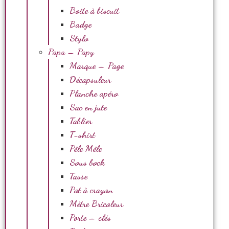
Boite à biscuit
Badge
Stylo
Papa – Papy
Marque – Page
Décapsuleur
Planche apéro
Sac en jute
Tablier
T-shirt
Pêle Mêle
Sous bock
Tasse
Pot à crayon
Mètre Bricoleur
Porte – clés