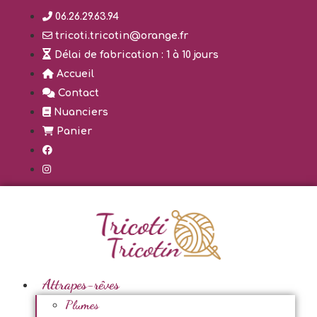
Aller
06.26.29.63.94
au
tricoti.tricotin@orange.fr
contenu
Délai de fabrication : 1 à 10 jours
Accueil
Contact
Nuanciers
Panier
Attrapes-rêves
Plumes