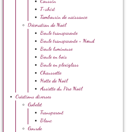
Coussin
T-shirt
Tambourin de naissance
Décoration de Noël
Boule transparente
Boule transparente + Nœud
Boule lumineuse
Boule en bois
Boule en plexiglass
Chaussette
Hotte de Noël
Assiette du Père Noël
Créations diverses
Gobelet
Transparent
Blanc
Gourde