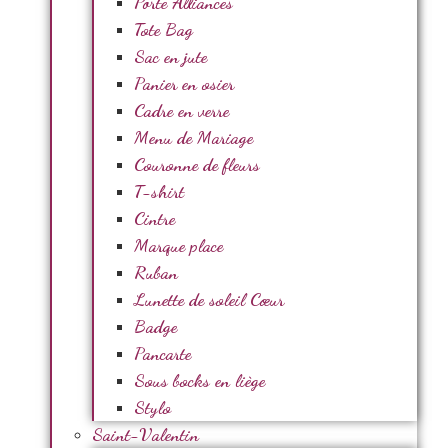
Porte Alliances
Tote Bag
Sac en jute
Panier en osier
Cadre en verre
Menu de Mariage
Couronne de fleurs
T-shirt
Cintre
Marque place
Ruban
Lunette de soleil Cœur
Badge
Pancarte
Sous bocks en liège
Stylo
Saint-Valentin