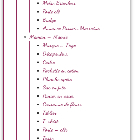
Metre Bricoleur
Porte clé
Badge
Annonce Parrain Marraine
Maman – Mamie
Marque – Page
Décapsuleur
Cadre
Pochette en coton
Planche apéro
Sac en jute
Panier en osier
Couronne de fleurs
Tablier
T-shirt
Porte – clés
Tasse