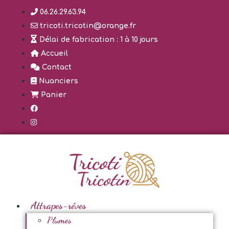
Aller
06.26.29.63.94
au
tricoti.tricotin@orange.fr
contenu
Délai de fabrication : 1 à 10 jours
Accueil
Contact
Nuanciers
Panier
Attrapes-rêves
Plumes