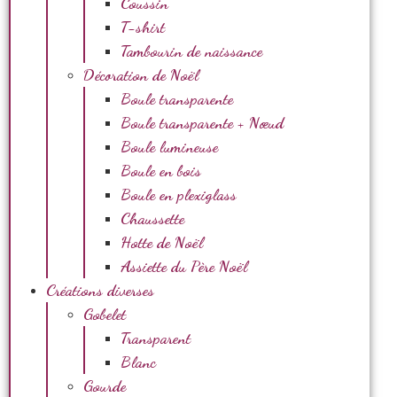
Coussin
T-shirt
Tambourin de naissance
Décoration de Noël
Boule transparente
Boule transparente + Nœud
Boule lumineuse
Boule en bois
Boule en plexiglass
Chaussette
Hotte de Noël
Assiette du Père Noël
Créations diverses
Gobelet
Transparent
Blanc
Gourde