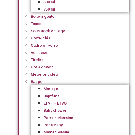
500 ml
750 ml
Boite à goûter
Tasse
Sous Bock en liège
Porte-clés
Cadre en verre
Veilleuse
Tirelire
Pot à crayon
Mètre bricoleur
Badge
Mariage
Baptême
ETVF – ETVG
Baby shower
Parrain Marraine
Papa Papy
Maman Mamie