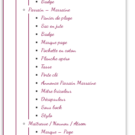
Badge
Parrain – Marraine
Panier de plage
Sac en jute
Badge
Marque page
Pochette en coton
Planche apéro
Tasse
Porte clé
Annonce Parrain Marraine
Mètre bricoleur
Décapsuleur
Sous bock
Stylo
Maîtresse / Nounou / Atsem
Marque – Page