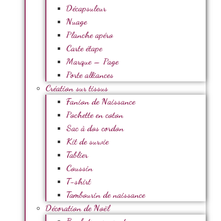
Décapsuleur
Nuage
Planche apéro
Carte étape
Marque – Page
Porte alliances
Création sur tissus
Fanion de Naissance
Pochette en coton
Sac à dos cordon
Kit de survie
Tablier
Coussin
T-shirt
Tambourin de naissance
Décoration de Noël