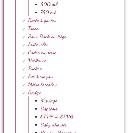
500 ml
750 ml
Boite à goûter
Tasse
Sous Bock en liège
Porte-clés
Cadre en verre
Veilleuse
Tirelire
Pot à crayon
Mètre bricoleur
Badge
Mariage
Baptême
ETVF – ETVG
Baby shower
Parrain Marraine