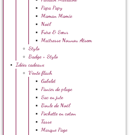
Papa Papy
Maman Mamie
Noël
Frère & Sœur
Maîtresse Nounou Atsem
Stylo
Badge + Stylo
Idées cadeaux
Vente flash
Gobelet
Panier de plage
Sac en jute
Boule de Noël
Pochette en coton
Tasse
Marque Page