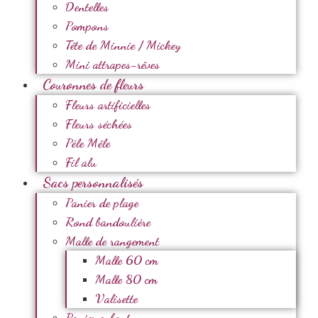
Dentelles
Pompons
Tête de Minnie / Mickey
Mini attrapes-rêves
Couronnes de fleurs
Fleurs artificielles
Fleurs séchées
Pèle Mêle
Fil alu
Sacs personnalisés
Panier de plage
Rond bandoulière
Malle de rangement
Malle 60 cm
Malle 80 cm
Valisette
Panier enfant