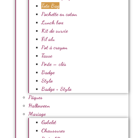
Tote Bag
Pochette en coton
Lunch box
Kit de survie
Fil alu
Pot à crayon
Tasse
Porte – clés
Badge
Stylo
Badge + Stylo
Pâques
Halloween
Mariage
Gobelet
Chaussures