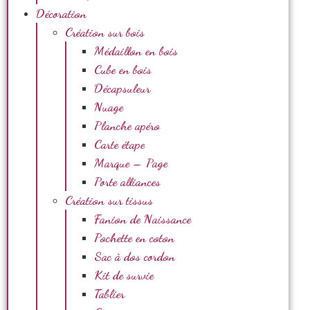
Décoration
Création sur bois
Médaillon en bois
Cube en bois
Décapsuleur
Nuage
Planche apéro
Carte étape
Marque – Page
Porte alliances
Création sur tissus
Fanion de Naissance
Pochette en coton
Sac à dos cordon
Kit de survie
Tablier