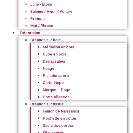
Lune / Etoile
Baleine / Avion / Voiture
Prénom
Mot / Phrase
Décoration
Création sur bois
Médaillon en bois
Cube en bois
Décapsuleur
Nuage
Planche apéro
Carte étape
Marque – Page
Porte alliances
Création sur tissus
Fanion de Naissance
Pochette en coton
Sac à dos cordon
Kit de survie