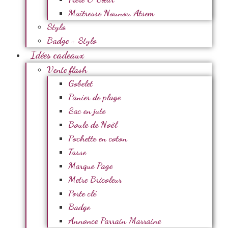
Maîtresse Nounou Atsem
Stylo
Badge + Stylo
Idées cadeaux
Vente flash
Gobelet
Panier de plage
Sac en jute
Boule de Noël
Pochette en coton
Tasse
Marque Page
Metre Bricoleur
Porte clé
Badge
Annonce Parrain Marraine