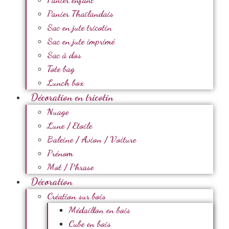
Panier Thaïlandais
Sac en jute tricotin
Sac en jute imprimé
Sac à dos
Tote bag
Lunch box
Décoration en tricotin
Nuage
Lune / Etoile
Baleine / Avion / Voiture
Prénom
Mot / Phrase
Décoration
Création sur bois
Médaillon en bois
Cube en bois