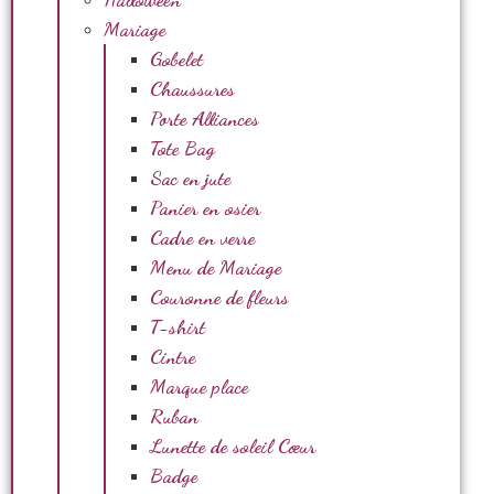
Mariage
Gobelet
Chaussures
Porte Alliances
Tote Bag
Sac en jute
Panier en osier
Cadre en verre
Menu de Mariage
Couronne de fleurs
T-shirt
Cintre
Marque place
Ruban
Lunette de soleil Cœur
Badge