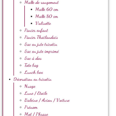
Malle de rangement
Malle 60 cm
Malle 80 cm
Valisette
Panier enfant
Panier Thaïlandais
Sac en jute tricotin
Sac en jute imprimé
Sac à dos
Tote bag
Lunch box
Décoration en tricotin
Nuage
Lune / Etoile
Baleine / Avion / Voiture
Prénom
Mot / Phrase