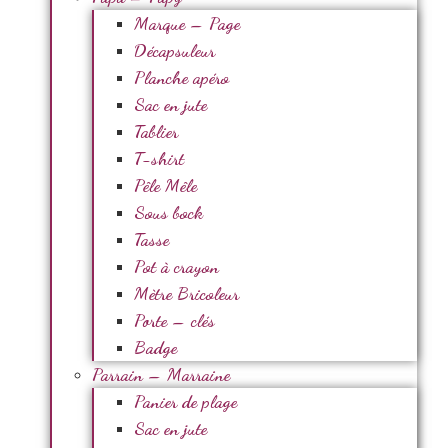
Marque – Page
Décapsuleur
Planche apéro
Sac en jute
Tablier
T-shirt
Pêle Mêle
Sous bock
Tasse
Pot à crayon
Mètre Bricoleur
Porte – clés
Badge
Parrain – Marraine
Panier de plage
Sac en jute