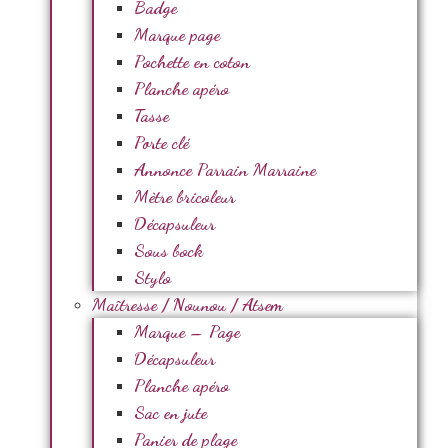
Badge
Marque page
Pochette en coton
Planche apéro
Tasse
Porte clé
Annonce Parrain Marraine
Mètre bricoleur
Décapsuleur
Sous bock
Stylo
Maîtresse / Nounou / Atsem
Marque – Page
Décapsuleur
Planche apéro
Sac en jute
Panier de plage