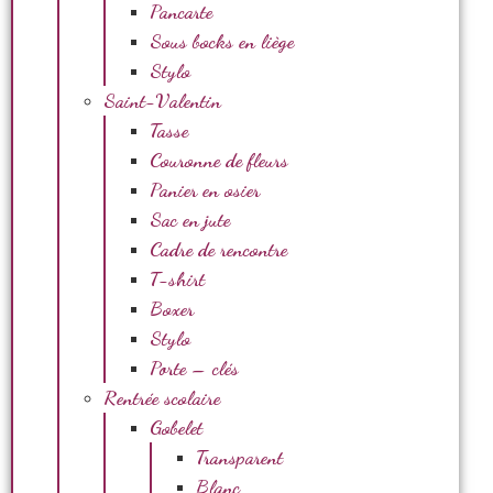
Pancarte
Sous bocks en liège
Stylo
Saint-Valentin
Tasse
Couronne de fleurs
Panier en osier
Sac en jute
Cadre de rencontre
T-shirt
Boxer
Stylo
Porte – clés
Rentrée scolaire
Gobelet
Transparent
Blanc