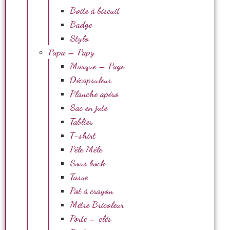
Boite à biscuit
Badge
Stylo
Papa – Papy
Marque – Page
Décapsuleur
Planche apéro
Sac en jute
Tablier
T-shirt
Pêle Mêle
Sous bock
Tasse
Pot à crayon
Mètre Bricoleur
Porte – clés