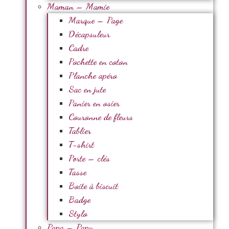
Maman – Mamie
Marque – Page
Décapsuleur
Cadre
Pochette en coton
Planche apéro
Sac en jute
Panier en osier
Couronne de fleurs
Tablier
T-shirt
Porte – clés
Tasse
Boite à biscuit
Badge
Stylo
Papa – Papy