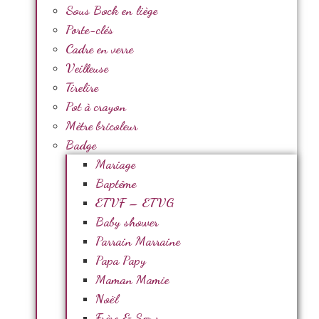
Sous Bock en liège
Porte-clés
Cadre en verre
Veilleuse
Tirelire
Pot à crayon
Mètre bricoleur
Badge
Mariage
Baptême
ETVF – ETVG
Baby shower
Parrain Marraine
Papa Papy
Maman Mamie
Noël
Frère & Sœur