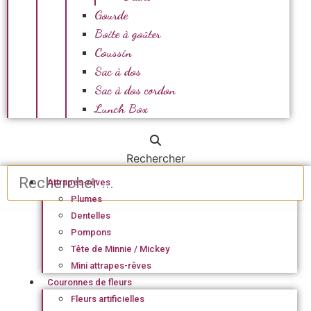
Gourde
Boite à goûter
Coussin
Sac à dos
Sac à dos cordon
Lunch Box
Rechercher
Attrapes-rêves
Plumes
Dentelles
Pompons
Tête de Minnie / Mickey
Mini attrapes-rêves
Couronnes de fleurs
Fleurs artificielles