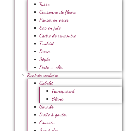
Tasse
Couronne de fleurs
Panier en osier
Sac en jute
Cadre de rencontre
T-shirt
Boxer
Stylo
Porte – clés
Rentrée scolaire
Gobelet
Transparent
Blanc
Gourde
Boite à goûter
Coussin
Sac à dos