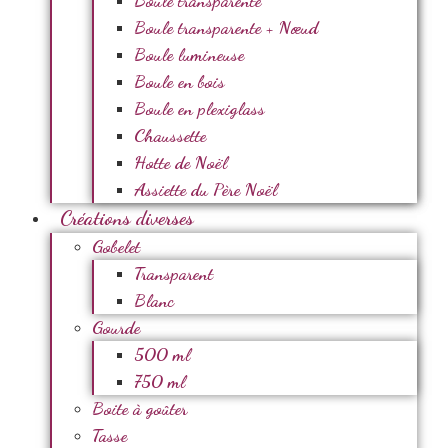
Boule transparente
Boule transparente + Nœud
Boule lumineuse
Boule en bois
Boule en plexiglass
Chaussette
Hotte de Noël
Assiette du Père Noël
Créations diverses
Gobelet
Transparent
Blanc
Gourde
500 ml
750 ml
Boite à goûter
Tasse