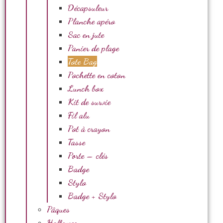
Décapsuleur
Planche apéro
Sac en jute
Panier de plage
Tote Bag
Pochette en coton
Lunch box
Kit de survie
Fil alu
Pot à crayon
Tasse
Porte – clés
Badge
Stylo
Badge + Stylo
Pâques
Halloween