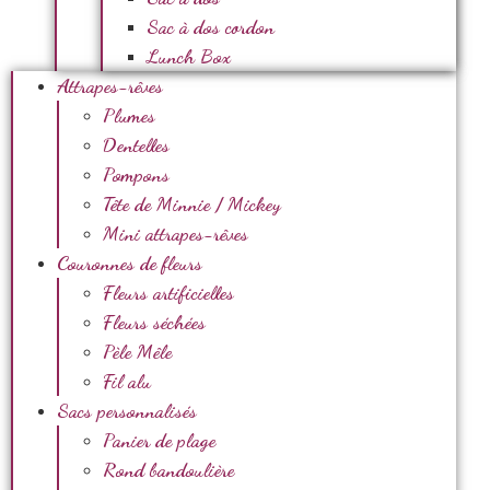
Sac à dos cordon
Lunch Box
Attrapes-rêves
Plumes
Dentelles
Pompons
Tête de Minnie / Mickey
Mini attrapes-rêves
Couronnes de fleurs
Fleurs artificielles
Fleurs séchées
Pèle Mêle
Fil alu
Sacs personnalisés
Panier de plage
Rond bandoulière