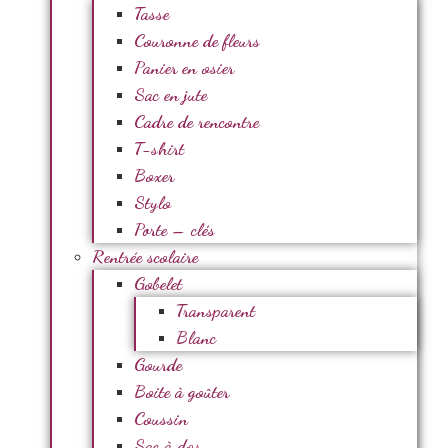
Tasse
Couronne de fleurs
Panier en osier
Sac en jute
Cadre de rencontre
T-shirt
Boxer
Stylo
Porte – clés
Rentrée scolaire
Gobelet
Transparent
Blanc
Gourde
Boite à goûter
Coussin
Sac à dos