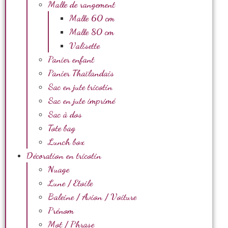
Malle de rangement
Malle 60 cm
Malle 80 cm
Valisette
Panier enfant
Panier Thaïlandais
Sac en jute tricotin
Sac en jute imprimé
Sac à dos
Tote bag
Lunch box
Décoration en tricotin
Nuage
Lune / Etoile
Baleine / Avion / Voiture
Prénom
Mot / Phrase