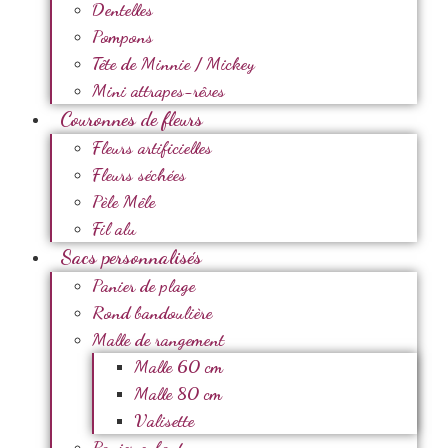
Dentelles
Pompons
Tête de Minnie / Mickey
Mini attrapes-rêves
Couronnes de fleurs
Fleurs artificielles
Fleurs séchées
Pèle Mêle
Fil alu
Sacs personnalisés
Panier de plage
Rond bandoulière
Malle de rangement
Malle 60 cm
Malle 80 cm
Valisette
Panier enfant