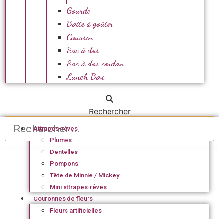
Gourde
Boite à goûter
Coussin
Sac à dos
Sac à dos cordon
Lunch Box
Rechercher
Attrapes-rêves
Plumes
Dentelles
Pompons
Tête de Minnie / Mickey
Mini attrapes-rêves
Couronnes de fleurs
Fleurs artificielles