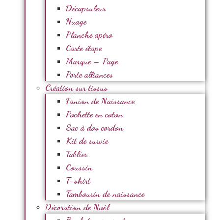
Décapsuleur
Nuage
Planche apéro
Carte étape
Marque – Page
Porte alliances
Création sur tissus
Fanion de Naissance
Pochette en coton
Sac à dos cordon
Kit de survie
Tablier
Coussin
T-shirt
Tambourin de naissance
Décoration de Noël