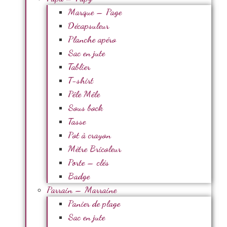
Marque – Page
Décapsuleur
Planche apéro
Sac en jute
Tablier
T-shirt
Pêle Mêle
Sous bock
Tasse
Pot à crayon
Mètre Bricoleur
Porte – clés
Badge
Parrain – Marraine
Panier de plage
Sac en jute