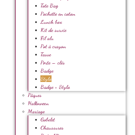
Tote Bag
Pochette en coton
Lunch box
Kit de survie
Fil alu
Pot à crayon
Tasse
Porte – clés
Badge
Stylo
Badge + Stylo
Pâques
Halloween
Mariage
Gobelet
Chaussures