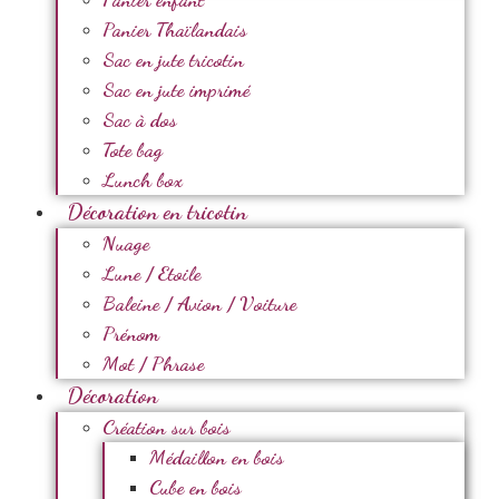
Panier Thaïlandais
Sac en jute tricotin
Sac en jute imprimé
Sac à dos
Tote bag
Lunch box
Décoration en tricotin
Nuage
Lune / Etoile
Baleine / Avion / Voiture
Prénom
Mot / Phrase
Décoration
Création sur bois
Médaillon en bois
Cube en bois