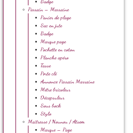
Badge
Parrain – Marraine
Panier de plage
Sac en jute
Badge
Marque page
Pochette en coton
Planche apéro
Tasse
Porte clé
Annonce Parrain Marraine
Mètre bricoleur
Décapsuleur
Sous bock
Stylo
Maîtresse / Nounou / Atsem
Marque – Page