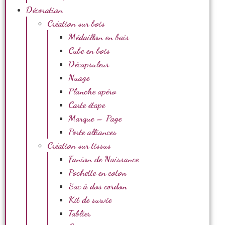
Décoration
Création sur bois
Médaillon en bois
Cube en bois
Décapsuleur
Nuage
Planche apéro
Carte étape
Marque – Page
Porte alliances
Création sur tissus
Fanion de Naissance
Pochette en coton
Sac à dos cordon
Kit de survie
Tablier