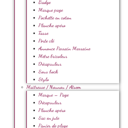
Badge
Marque page
Pochette en coton
Planche apéro
Tasse
Porte clé
Annonce Parrain Marraine
Mètre bricoleur
Décapsuleur
Sous bock
Stylo
Maîtresse / Nounou / Atsem
Marque – Page
Décapsuleur
Planche apéro
Sac en jute
Panier de plage