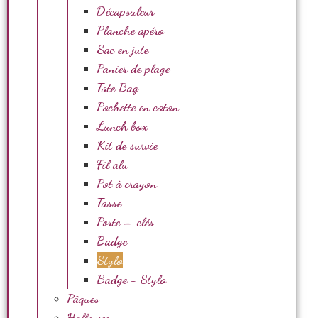
Décapsuleur
Planche apéro
Sac en jute
Panier de plage
Tote Bag
Pochette en coton
Lunch box
Kit de survie
Fil alu
Pot à crayon
Tasse
Porte – clés
Badge
Stylo
Badge + Stylo
Pâques
Halloween