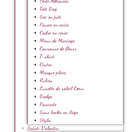
Porte Alliances
Tote Bag
Sac en jute
Panier en osier
Cadre en verre
Menu de Mariage
Couronne de fleurs
T-shirt
Cintre
Marque place
Ruban
Lunette de soleil Cœur
Badge
Pancarte
Sous bocks en liège
Stylo
Saint-Valentin