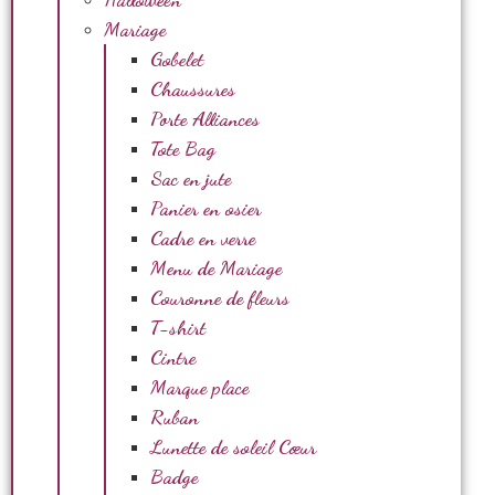
Mariage
Gobelet
Chaussures
Porte Alliances
Tote Bag
Sac en jute
Panier en osier
Cadre en verre
Menu de Mariage
Couronne de fleurs
T-shirt
Cintre
Marque place
Ruban
Lunette de soleil Cœur
Badge