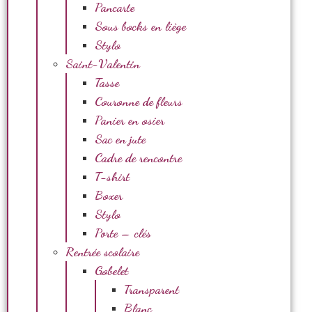
Pancarte
Sous bocks en liège
Stylo
Saint-Valentin
Tasse
Couronne de fleurs
Panier en osier
Sac en jute
Cadre de rencontre
T-shirt
Boxer
Stylo
Porte – clés
Rentrée scolaire
Gobelet
Transparent
Blanc