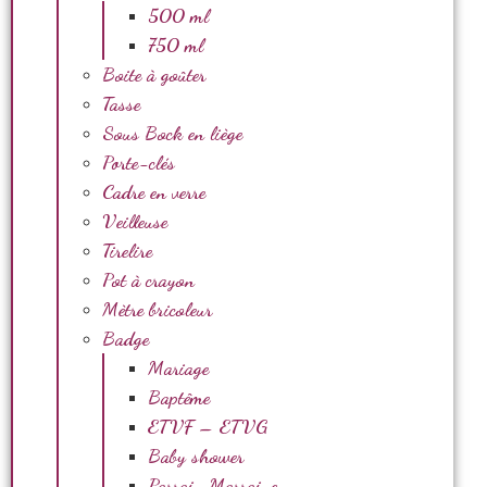
500 ml
750 ml
Boite à goûter
Tasse
Sous Bock en liège
Porte-clés
Cadre en verre
Veilleuse
Tirelire
Pot à crayon
Mètre bricoleur
Badge
Mariage
Baptême
ETVF – ETVG
Baby shower
Parrain Marraine