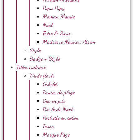
Papa Papy
Maman Mamie
Noël
Frère & Sœur
Maîtresse Nounou Atsem
Stylo
Badge + Stylo
Idées cadeaux
Vente flash
Gobelet
Panier de plage
Sac en jute
Boule de Noël
Pochette en coton
Tasse
Marque Page