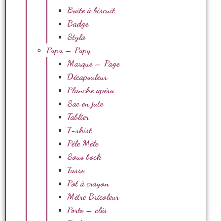
Boite à biscuit
Badge
Stylo
Papa – Papy
Marque – Page
Décapsuleur
Planche apéro
Sac en jute
Tablier
T-shirt
Pêle Mêle
Sous bock
Tasse
Pot à crayon
Mètre Bricoleur
Porte – clés