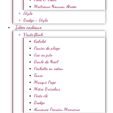
Maîtresse Nounou Atsem
Stylo
Badge + Stylo
Idées cadeaux
Vente flash
Gobelet
Panier de plage
Sac en jute
Boule de Noël
Pochette en coton
Tasse
Marque Page
Metre Bricoleur
Porte clé
Badge
Annonce Parrain Marraine