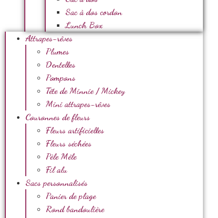
Sac à dos cordon
Lunch Box
Attrapes-rêves
Plumes
Dentelles
Pompons
Tête de Minnie / Mickey
Mini attrapes-rêves
Couronnes de fleurs
Fleurs artificielles
Fleurs séchées
Pèle Mêle
Fil alu
Sacs personnalisés
Panier de plage
Rond bandoulière