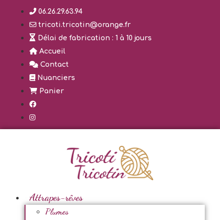
Aller
06.26.29.63.94
au
tricoti.tricotin@orange.fr
contenu
Délai de fabrication : 1 à 10 jours
Accueil
Contact
Nuanciers
Panier
Attrapes-rêves
Plumes