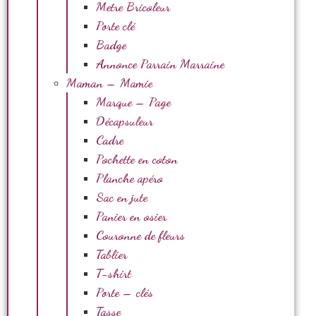
Metre Bricoleur
Porte clé
Badge
Annonce Parrain Marraine
Maman – Mamie
Marque – Page
Décapsuleur
Cadre
Pochette en coton
Planche apéro
Sac en jute
Panier en osier
Couronne de fleurs
Tablier
T-shirt
Porte – clés
Tasse