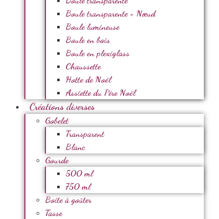
Boule transparente
Boule transparente + Nœud
Boule lumineuse
Boule en bois
Boule en plexiglass
Chaussette
Hotte de Noël
Assiette du Père Noël
Créations diverses
Gobelet
Transparent
Blanc
Gourde
500 ml
750 ml
Boite à goûter
Tasse