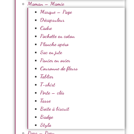
Maman – Mamie
Marque – Page
Décapsuleur
Cadre
Pochette en coton
Planche apéro
Sac en jute
Panier en osier
Couronne de fleurs
Tablier
T-shirt
Porte – clés
Tasse
Boite à biscuit
Badge
Stylo
Papa – Papy