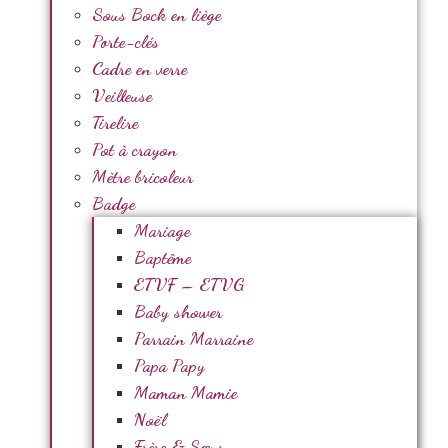
Sous Bock en liège
Porte-clés
Cadre en verre
Veilleuse
Tirelire
Pot à crayon
Mètre bricoleur
Badge
Mariage
Baptême
ETVF – ETVG
Baby shower
Parrain Marraine
Papa Papy
Maman Mamie
Noël
Frère & Sœur