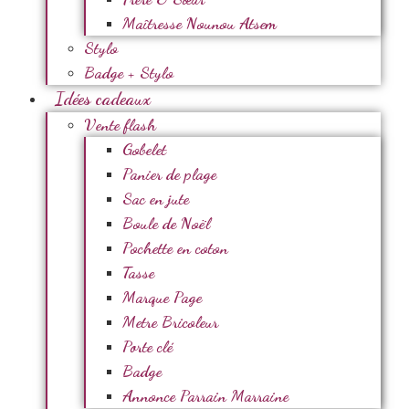
Maîtresse Nounou Atsem
Stylo
Badge + Stylo
Idées cadeaux
Vente flash
Gobelet
Panier de plage
Sac en jute
Boule de Noël
Pochette en coton
Tasse
Marque Page
Metre Bricoleur
Porte clé
Badge
Annonce Parrain Marraine