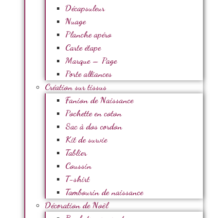
Décapsuleur
Nuage
Planche apéro
Carte étape
Marque – Page
Porte alliances
Création sur tissus
Fanion de Naissance
Pochette en coton
Sac à dos cordon
Kit de survie
Tablier
Coussin
T-shirt
Tambourin de naissance
Décoration de Noël