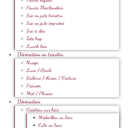
Panier Thaïlandais
Sac en jute tricotin
Sac en jute imprimé
Sac à dos
Tote bag
Lunch box
Décoration en tricotin
Nuage
Lune / Etoile
Baleine / Avion / Voiture
Prénom
Mot / Phrase
Décoration
Création sur bois
Médaillon en bois
Cube en bois