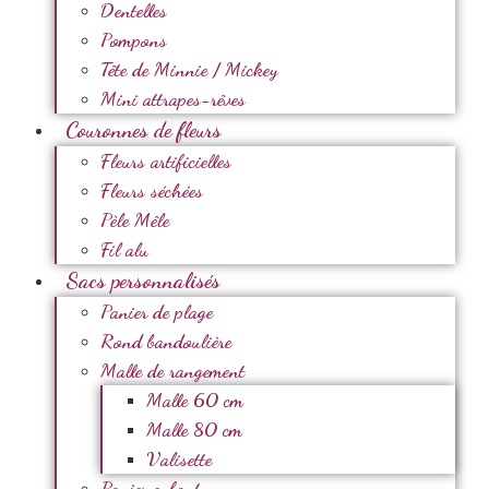
Dentelles
Pompons
Tête de Minnie / Mickey
Mini attrapes-rêves
Couronnes de fleurs
Fleurs artificielles
Fleurs séchées
Pèle Mêle
Fil alu
Sacs personnalisés
Panier de plage
Rond bandoulière
Malle de rangement
Malle 60 cm
Malle 80 cm
Valisette
Panier enfant