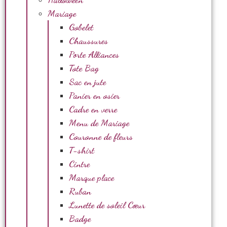
Mariage
Gobelet
Chaussures
Porte Alliances
Tote Bag
Sac en jute
Panier en osier
Cadre en verre
Menu de Mariage
Couronne de fleurs
T-shirt
Cintre
Marque place
Ruban
Lunette de soleil Cœur
Badge