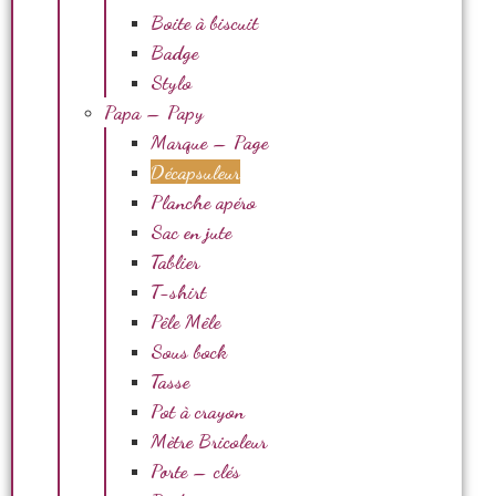
Boite à biscuit
Badge
Stylo
Papa – Papy
Marque – Page
Décapsuleur
Planche apéro
Sac en jute
Tablier
T-shirt
Pêle Mêle
Sous bock
Tasse
Pot à crayon
Mètre Bricoleur
Porte – clés