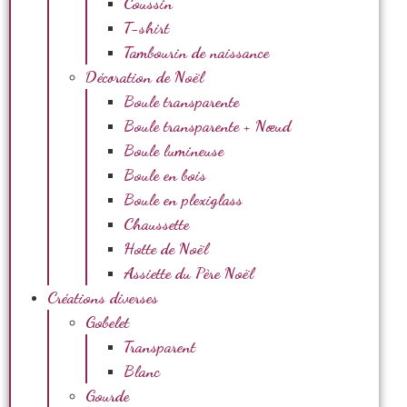
Coussin
T-shirt
Tambourin de naissance
Décoration de Noël
Boule transparente
Boule transparente + Nœud
Boule lumineuse
Boule en bois
Boule en plexiglass
Chaussette
Hotte de Noël
Assiette du Père Noël
Créations diverses
Gobelet
Transparent
Blanc
Gourde