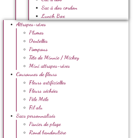
Sac à dos cordon
Lunch Box
Attrapes-rêves
Plumes
Dentelles
Pompons
Tête de Minnie / Mickey
Mini attrapes-rêves
Couronnes de fleurs
Fleurs artificielles
Fleurs séchées
Pèle Mêle
Fil alu
Sacs personnalisés
Panier de plage
Rond bandoulière