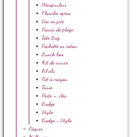
Décapsuleur
Planche apéro
Sac en jute
Panier de plage
Tote Bag
Pochette en coton
Lunch box
Kit de survie
Fil alu
Pot à crayon
Tasse
Porte – clés
Badge
Stylo
Badge + Stylo
Pâques
Halloween