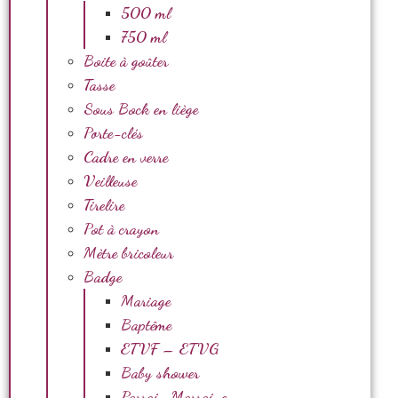
500 ml
750 ml
Boite à goûter
Tasse
Sous Bock en liège
Porte-clés
Cadre en verre
Veilleuse
Tirelire
Pot à crayon
Mètre bricoleur
Badge
Mariage
Baptême
ETVF – ETVG
Baby shower
Parrain Marraine