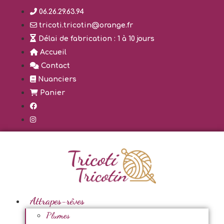
Aller
06.26.29.63.94
au
tricoti.tricotin@orange.fr
contenu
Délai de fabrication : 1 à 10 jours
Accueil
Contact
Nuanciers
Panier
Attrapes-rêves
Plumes