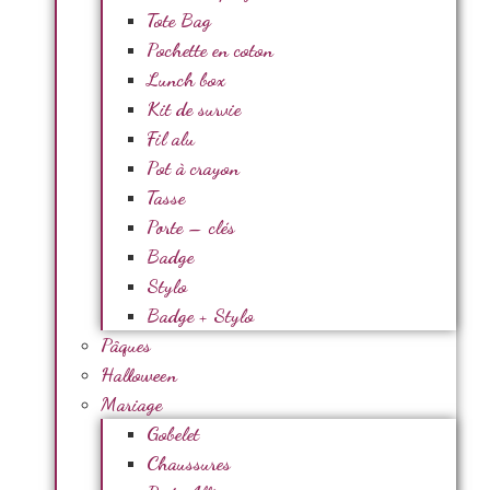
Tote Bag
Pochette en coton
Lunch box
Kit de survie
Fil alu
Pot à crayon
Tasse
Porte – clés
Badge
Stylo
Badge + Stylo
Pâques
Halloween
Mariage
Gobelet
Chaussures