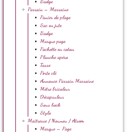
Badge
Parrain – Marraine
Panier de plage
Sac en jute
Badge
Marque page
Pochette en coton
Planche apéro
Tasse
Porte clé
Annonce Parrain Marraine
Mètre bricoleur
Décapsuleur
Sous bock
Stylo
Maîtresse / Nounou / Atsem
Marque – Page