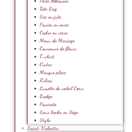
Porte Alliances
Tote Bag
Sac en jute
Panier en osier
Cadre en verre
Menu de Mariage
Couronne de fleurs
T-shirt
Cintre
Marque place
Ruban
Lunette de soleil Cœur
Badge
Pancarte
Sous bocks en liège
Stylo
Saint-Valentin