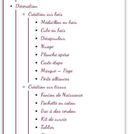
Décoration
Création sur bois
Médaillon en bois
Cube en bois
Décapsuleur
Nuage
Planche apéro
Carte étape
Marque – Page
Porte alliances
Création sur tissus
Fanion de Naissance
Pochette en coton
Sac à dos cordon
Kit de survie
Tablier