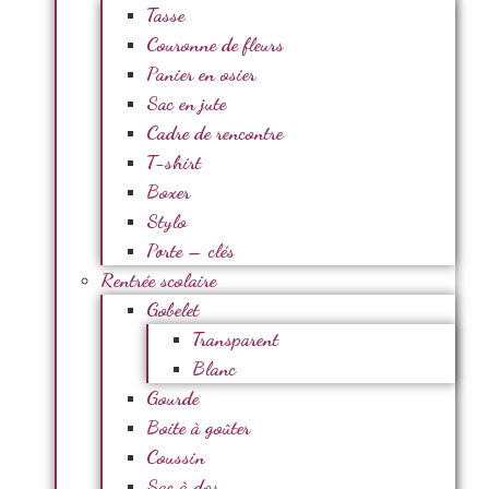
Tasse
Couronne de fleurs
Panier en osier
Sac en jute
Cadre de rencontre
T-shirt
Boxer
Stylo
Porte – clés
Rentrée scolaire
Gobelet
Transparent
Blanc
Gourde
Boite à goûter
Coussin
Sac à dos