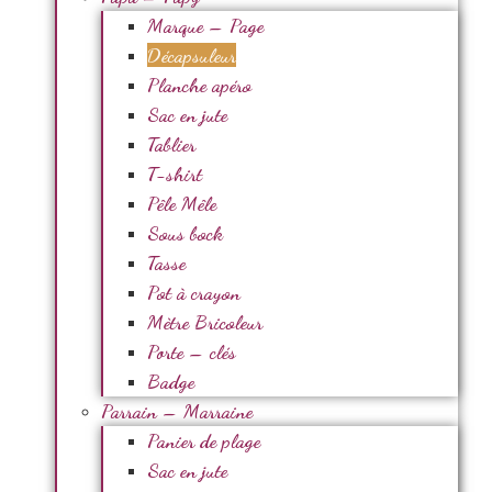
Marque – Page
Décapsuleur
Planche apéro
Sac en jute
Tablier
T-shirt
Pêle Mêle
Sous bock
Tasse
Pot à crayon
Mètre Bricoleur
Porte – clés
Badge
Parrain – Marraine
Panier de plage
Sac en jute