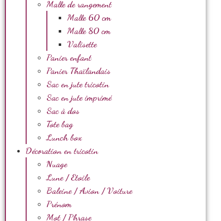
Malle de rangement
Malle 60 cm
Malle 80 cm
Valisette
Panier enfant
Panier Thaïlandais
Sac en jute tricotin
Sac en jute imprimé
Sac à dos
Tote bag
Lunch box
Décoration en tricotin
Nuage
Lune / Etoile
Baleine / Avion / Voiture
Prénom
Mot / Phrase