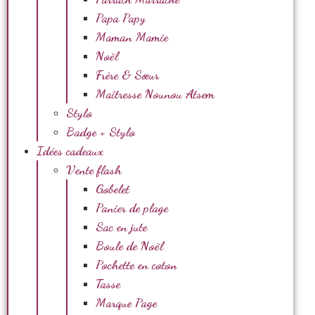
Papa Papy
Maman Mamie
Noël
Frère & Sœur
Maîtresse Nounou Atsem
Stylo
Badge + Stylo
Idées cadeaux
Vente flash
Gobelet
Panier de plage
Sac en jute
Boule de Noël
Pochette en coton
Tasse
Marque Page