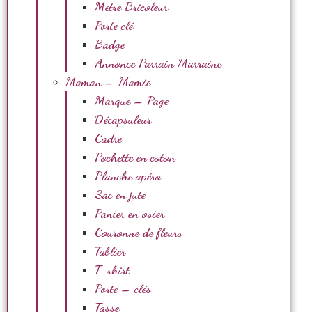
Metre Bricoleur
Porte clé
Badge
Annonce Parrain Marraine
Maman – Mamie
Marque – Page
Décapsuleur
Cadre
Pochette en coton
Planche apéro
Sac en jute
Panier en osier
Couronne de fleurs
Tablier
T-shirt
Porte – clés
Tasse