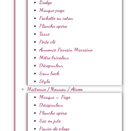
Badge
Marque page
Pochette en coton
Planche apéro
Tasse
Porte clé
Annonce Parrain Marraine
Mètre bricoleur
Décapsuleur
Sous bock
Stylo
Maîtresse / Nounou / Atsem
Marque – Page
Décapsuleur
Planche apéro
Sac en jute
Panier de plage