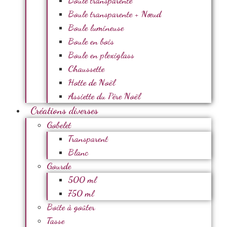
Boule transparente
Boule transparente + Nœud
Boule lumineuse
Boule en bois
Boule en plexiglass
Chaussette
Hotte de Noël
Assiette du Père Noël
Créations diverses
Gobelet
Transparent
Blanc
Gourde
500 ml
750 ml
Boite à goûter
Tasse