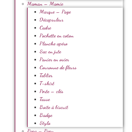
Maman – Mamie
Marque – Page
Décapsuleur
Cadre
Pochette en coton
Planche apéro
Sac en jute
Panier en osier
Couronne de fleurs
Tablier
T-shirt
Porte – clés
Tasse
Boite à biscuit
Badge
Stylo
Papa – Papy