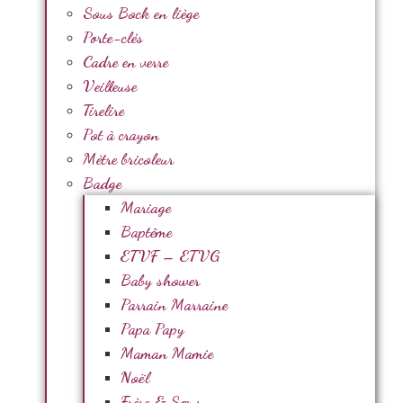
Sous Bock en liège
Porte-clés
Cadre en verre
Veilleuse
Tirelire
Pot à crayon
Mètre bricoleur
Badge
Mariage
Baptême
ETVF – ETVG
Baby shower
Parrain Marraine
Papa Papy
Maman Mamie
Noël
Frère & Sœur