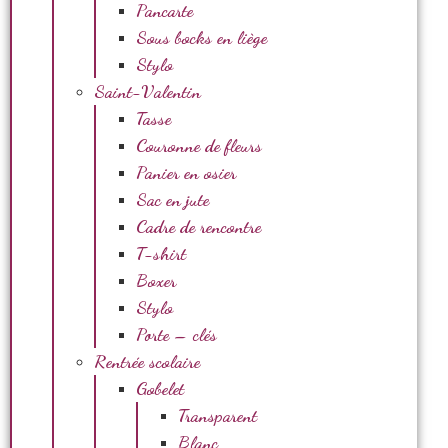
Pancarte
Sous bocks en liège
Stylo
Saint-Valentin
Tasse
Couronne de fleurs
Panier en osier
Sac en jute
Cadre de rencontre
T-shirt
Boxer
Stylo
Porte – clés
Rentrée scolaire
Gobelet
Transparent
Blanc