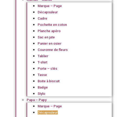
Marque – Page
Décapsuleur
Cadre
Pochette en coton
Planche apéro
Sac en jute
Panier en osier
Couronne de fleurs
Tablier
T-shirt
Porte – clés
Tasse
Boite à biscuit
Badge
Stylo
Papa – Papy
Marque – Page
Décapsuleur