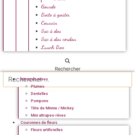
Gourde
Boite à goûter
Coussin
Sac à dos
Sac à dos cordon
Lunch Box
Rechercher
Attrapes-rêves
Plumes
Dentelles
Pompons
Tête de Minnie / Mickey
Mini attrapes-rêves
Couronnes de fleurs
Fleurs artificielles