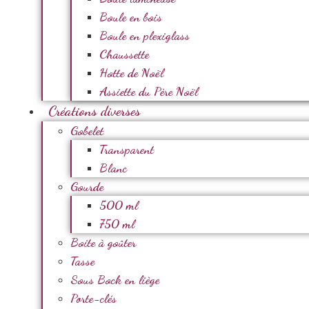
Boule en bois
Boule en plexiglass
Chaussette
Hotte de Noël
Assiette du Père Noël
Créations diverses
Gobelet
Transparent
Blanc
Gourde
500 ml
750 ml
Boite à goûter
Tasse
Sous Bock en liège
Porte-clés