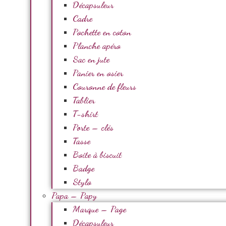
Décapsuleur
Cadre
Pochette en coton
Planche apéro
Sac en jute
Panier en osier
Couronne de fleurs
Tablier
T-shirt
Porte – clés
Tasse
Boite à biscuit
Badge
Stylo
Papa – Papy
Marque – Page
Décapsuleur