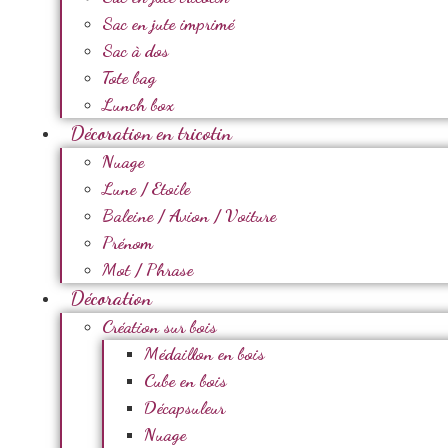
Sac en jute imprimé
Sac à dos
Tote bag
Lunch box
Décoration en tricotin
Nuage
Lune / Etoile
Baleine / Avion / Voiture
Prénom
Mot / Phrase
Décoration
Création sur bois
Médaillon en bois
Cube en bois
Décapsuleur
Nuage