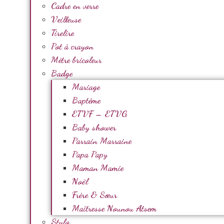
Cadre en verre
Veilleuse
Tirelire
Pot à crayon
Mètre bricoleur
Badge
Mariage
Baptême
ETVF – ETVG
Baby shower
Parrain Marraine
Papa Papy
Maman Mamie
Noël
Frère & Sœur
Maîtresse Nounou Atsem
Stylo