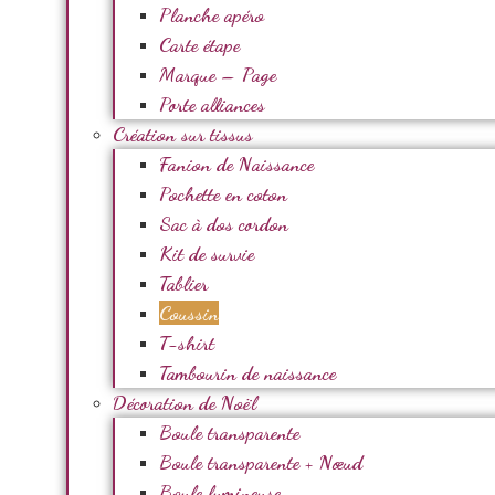
Planche apéro
Carte étape
Marque – Page
Porte alliances
Création sur tissus
Fanion de Naissance
Pochette en coton
Sac à dos cordon
Kit de survie
Tablier
Coussin
T-shirt
Tambourin de naissance
Décoration de Noël
Boule transparente
Boule transparente + Nœud
Boule lumineuse