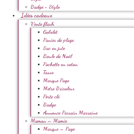
Badge + Stylo
Idées cadeaux
Vente flash
Gobelet
Panier de plage
Sac en jute
Boule de Noël
Pochette en coton
Tasse
Marque Page
Metre Bricoleur
Porte clé
Badge
Annonce Parrain Marraine
Maman – Mamie
Marque – Page