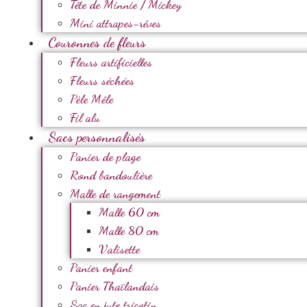
Tête de Minnie / Mickey
Mini attrapes-rêves
Couronnes de fleurs
Fleurs artificielles
Fleurs séchées
Pèle Mêle
Fil alu
Sacs personnalisés
Panier de plage
Rond bandoulière
Malle de rangement
Malle 60 cm
Malle 80 cm
Valisette
Panier enfant
Panier Thaïlandais
Sac en jute tricotin