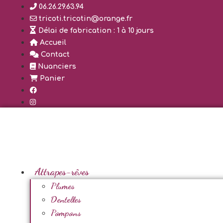
Aller
06.26.29.63.94
au
tricoti.tricotin@orange.fr
contenu
Délai de fabrication : 1 à 10 jours
Accueil
Contact
Nuanciers
Panier
Attrapes-rêves
Plumes
Dentelles
Pompons