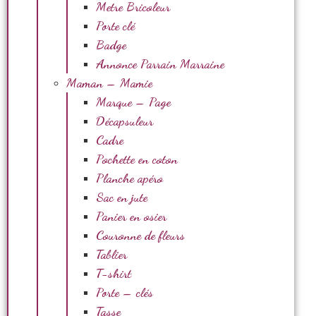
Metre Bricoleur
Porte clé
Badge
Annonce Parrain Marraine
Maman – Mamie
Marque – Page
Décapsuleur
Cadre
Pochette en coton
Planche apéro
Sac en jute
Panier en osier
Couronne de fleurs
Tablier
T-shirt
Porte – clés
Tasse