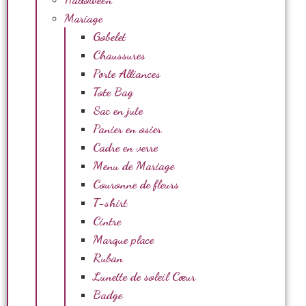
Mariage
Gobelet
Chaussures
Porte Alliances
Tote Bag
Sac en jute
Panier en osier
Cadre en verre
Menu de Mariage
Couronne de fleurs
T-shirt
Cintre
Marque place
Ruban
Lunette de soleil Cœur
Badge