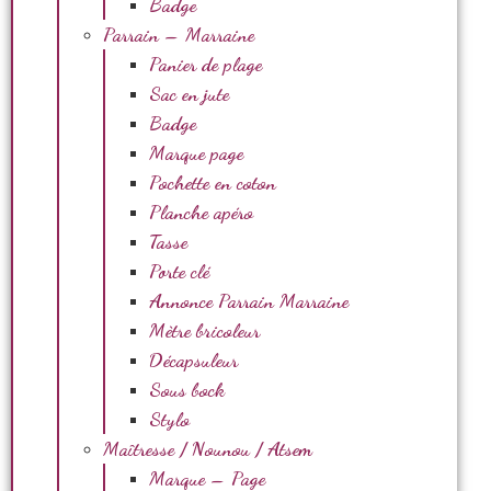
Badge
Parrain – Marraine
Panier de plage
Sac en jute
Badge
Marque page
Pochette en coton
Planche apéro
Tasse
Porte clé
Annonce Parrain Marraine
Mètre bricoleur
Décapsuleur
Sous bock
Stylo
Maîtresse / Nounou / Atsem
Marque – Page