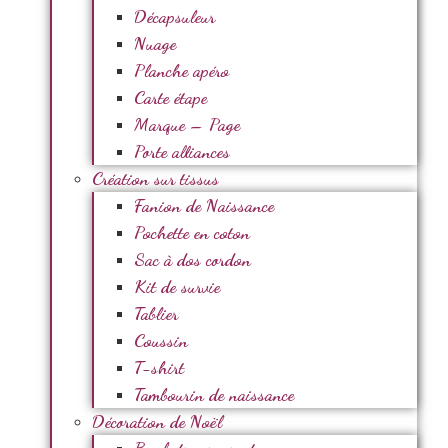
Décapsuleur
Nuage
Planche apéro
Carte étape
Marque – Page
Porte alliances
Création sur tissus
Fanion de Naissance
Pochette en coton
Sac à dos cordon
Kit de survie
Tablier
Coussin
T-shirt
Tambourin de naissance
Décoration de Noël