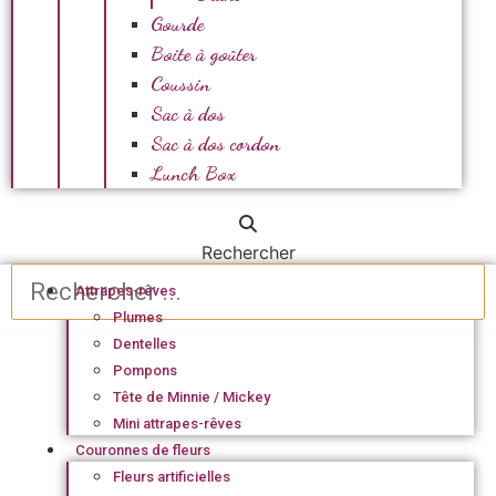
Gourde
Boite à goûter
Coussin
Sac à dos
Sac à dos cordon
Lunch Box
Rechercher
Attrapes-rêves
Plumes
Dentelles
Pompons
Tête de Minnie / Mickey
Mini attrapes-rêves
Couronnes de fleurs
Fleurs artificielles