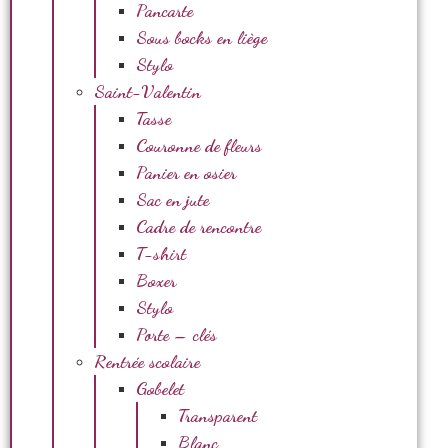
Pancarte
Sous bocks en liège
Stylo
Saint-Valentin
Tasse
Couronne de fleurs
Panier en osier
Sac en jute
Cadre de rencontre
T-shirt
Boxer
Stylo
Porte – clés
Rentrée scolaire
Gobelet
Transparent
Blanc