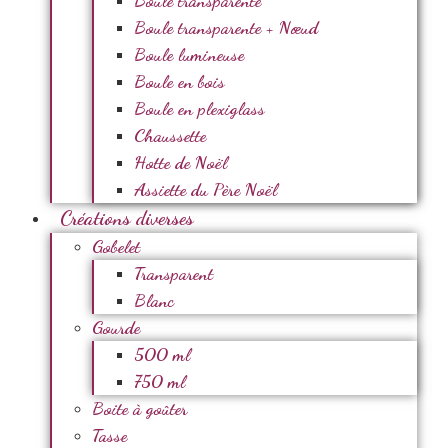
Boule transparente
Boule transparente + Nœud
Boule lumineuse
Boule en bois
Boule en plexiglass
Chaussette
Hotte de Noël
Assiette du Père Noël
Créations diverses
Gobelet
Transparent
Blanc
Gourde
500 ml
750 ml
Boite à goûter
Tasse