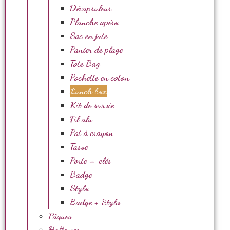
Décapsuleur
Planche apéro
Sac en jute
Panier de plage
Tote Bag
Pochette en coton
Lunch box
Kit de survie
Fil alu
Pot à crayon
Tasse
Porte – clés
Badge
Stylo
Badge + Stylo
Pâques
Halloween