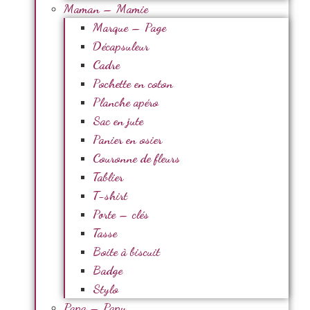
Maman – Mamie
Marque – Page
Décapsuleur
Cadre
Pochette en coton
Planche apéro
Sac en jute
Panier en osier
Couronne de fleurs
Tablier
T-shirt
Porte – clés
Tasse
Boite à biscuit
Badge
Stylo
Papa – Papy