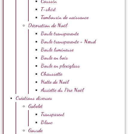
Coussin
T-shirt
Tambourin de naissance
Décoration de Noël
Boule transparente
Boule transparente + Nœud
Boule lumineuse
Boule en bois
Boule en plexiglass
Chaussette
Hotte de Noël
Assiette du Père Noël
Créations diverses
Gobelet
Transparent
Blanc
Gourde