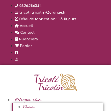
Aller
06.26.29.63.94
au
tricoti.tricotin@orange.fr
contenu
Délai de fabrication : 1 à 10 jours
Accueil
Contact
Nuanciers
Panier
Attrapes-rêves
Plumes