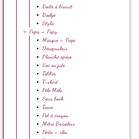
Boite à biscuit
Badge
Stylo
Papa – Papy
Marque – Page
Décapsuleur
Planche apéro
Sac en jute
Tablier
T-shirt
Pêle Mêle
Sous bock
Tasse
Pot à crayon
Mètre Bricoleur
Porte – clés