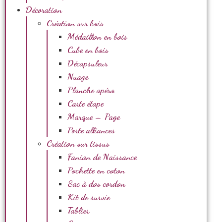
Décoration
Création sur bois
Médaillon en bois
Cube en bois
Décapsuleur
Nuage
Planche apéro
Carte étape
Marque – Page
Porte alliances
Création sur tissus
Fanion de Naissance
Pochette en coton
Sac à dos cordon
Kit de survie
Tablier