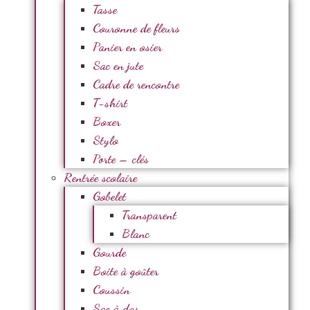
Tasse
Couronne de fleurs
Panier en osier
Sac en jute
Cadre de rencontre
T-shirt
Boxer
Stylo
Porte – clés
Rentrée scolaire
Gobelet
Transparent
Blanc
Gourde
Boite à goûter
Coussin
Sac à dos