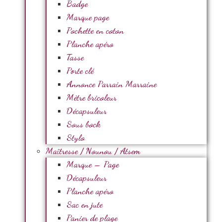
Badge
Marque page
Pochette en coton
Planche apéro
Tasse
Porte clé
Annonce Parrain Marraine
Mètre bricoleur
Décapsuleur
Sous bock
Stylo
Maîtresse / Nounou / Atsem
Marque – Page
Décapsuleur
Planche apéro
Sac en jute
Panier de plage