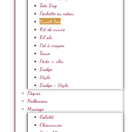
Tote Bag
Pochette en coton
Lunch box
Kit de survie
Fil alu
Pot à crayon
Tasse
Porte – clés
Badge
Stylo
Badge + Stylo
Pâques
Halloween
Mariage
Gobelet
Chaussures