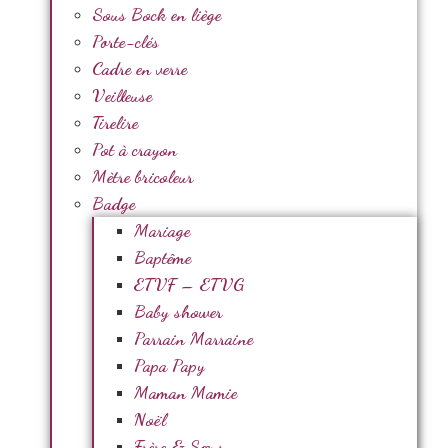
Sous Bock en liège
Porte-clés
Cadre en verre
Veilleuse
Tirelire
Pot à crayon
Mètre bricoleur
Badge
Mariage
Baptême
ETVF – ETVG
Baby shower
Parrain Marraine
Papa Papy
Maman Mamie
Noël
Frère & Sœur