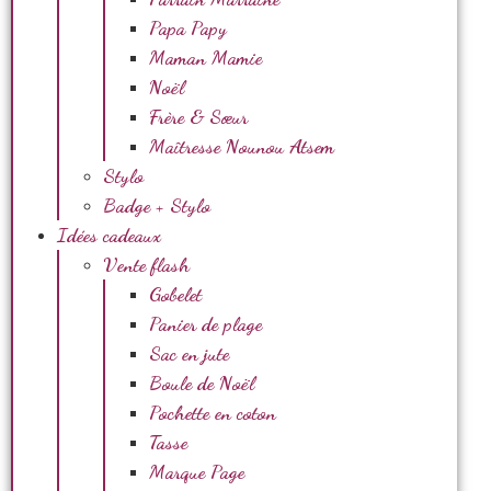
Papa Papy
Maman Mamie
Noël
Frère & Sœur
Maîtresse Nounou Atsem
Stylo
Badge + Stylo
Idées cadeaux
Vente flash
Gobelet
Panier de plage
Sac en jute
Boule de Noël
Pochette en coton
Tasse
Marque Page