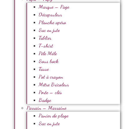
Marque – Page
Décapsuleur
Planche apéro
Sac en jute
Tablier
T-shirt
Pêle Mêle
Sous bock
Tasse
Pot à crayon
Mètre Bricoleur
Porte – clés
Badge
Parrain – Marraine
Panier de plage
Sac en jute