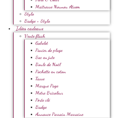
Maîtresse Nounou Atsem
Stylo
Badge + Stylo
Idées cadeaux
Vente flash
Gobelet
Panier de plage
Sac en jute
Boule de Noël
Pochette en coton
Tasse
Marque Page
Metre Bricoleur
Porte clé
Badge
Annonce Parrain Marraine