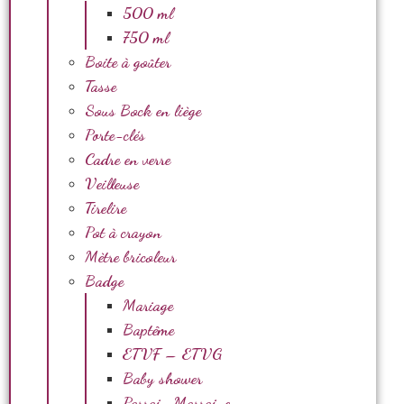
500 ml
750 ml
Boite à goûter
Tasse
Sous Bock en liège
Porte-clés
Cadre en verre
Veilleuse
Tirelire
Pot à crayon
Mètre bricoleur
Badge
Mariage
Baptême
ETVF – ETVG
Baby shower
Parrain Marraine