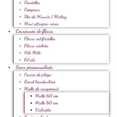
Dentelles
Pompons
Tête de Minnie / Mickey
Mini attrapes-rêves
Couronnes de fleurs
Fleurs artificielles
Fleurs séchées
Pèle Mêle
Fil alu
Sacs personnalisés
Panier de plage
Rond bandoulière
Malle de rangement
Malle 60 cm
Malle 80 cm
Valisette
Panier enfant