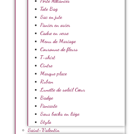
Porte Alliances
Tote Bag
Sac en jute
Panier en osier
Cadre en verre
Menu de Mariage
Couronne de fleurs
T-shirt
Cintre
Marque place
Ruban
Lunette de soleil Cœur
Badge
Pancarte
Sous bocks en liège
Stylo
Saint-Valentin