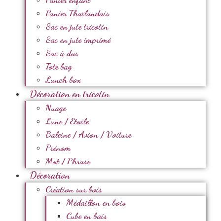
Panier Thaïlandais
Sac en jute tricotin
Sac en jute imprimé
Sac à dos
Tote bag
Lunch box
Décoration en tricotin
Nuage
Lune / Etoile
Baleine / Avion / Voiture
Prénom
Mot / Phrase
Décoration
Création sur bois
Médaillon en bois
Cube en bois