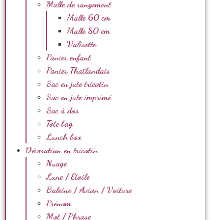
Malle de rangement
Malle 60 cm
Malle 80 cm
Valisette
Panier enfant
Panier Thaïlandais
Sac en jute tricotin
Sac en jute imprimé
Sac à dos
Tote bag
Lunch box
Décoration en tricotin
Nuage
Lune / Etoile
Baleine / Avion / Voiture
Prénom
Mot / Phrase