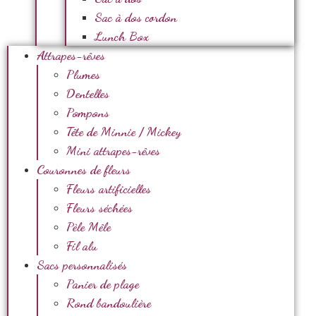
Sac à dos cordon
Lunch Box
Attrapes-rêves
Plumes
Dentelles
Pompons
Tête de Minnie / Mickey
Mini attrapes-rêves
Couronnes de fleurs
Fleurs artificielles
Fleurs séchées
Pèle Mêle
Fil alu
Sacs personnalisés
Panier de plage
Rond bandoulière