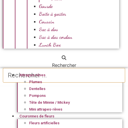
Gourde
Boite à goûter
Coussin
Sac à dos
Sac à dos cordon
Lunch Box
Rechercher
Attrapes-rêves
Plumes
Dentelles
Pompons
Tête de Minnie / Mickey
Mini attrapes-rêves
Couronnes de fleurs
Fleurs artificielles