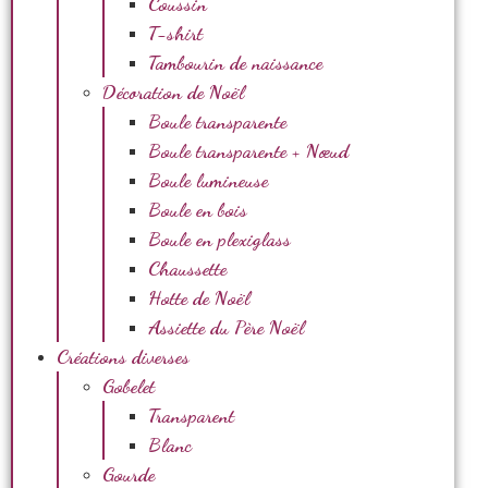
Coussin
T-shirt
Tambourin de naissance
Décoration de Noël
Boule transparente
Boule transparente + Nœud
Boule lumineuse
Boule en bois
Boule en plexiglass
Chaussette
Hotte de Noël
Assiette du Père Noël
Créations diverses
Gobelet
Transparent
Blanc
Gourde