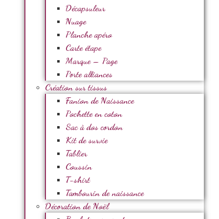
Décapsuleur
Nuage
Planche apéro
Carte étape
Marque – Page
Porte alliances
Création sur tissus
Fanion de Naissance
Pochette en coton
Sac à dos cordon
Kit de survie
Tablier
Coussin
T-shirt
Tambourin de naissance
Décoration de Noël