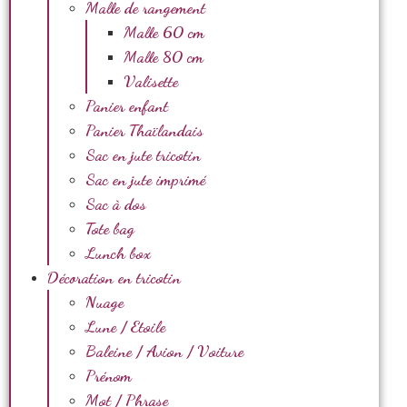
Malle de rangement
Malle 60 cm
Malle 80 cm
Valisette
Panier enfant
Panier Thaïlandais
Sac en jute tricotin
Sac en jute imprimé
Sac à dos
Tote bag
Lunch box
Décoration en tricotin
Nuage
Lune / Etoile
Baleine / Avion / Voiture
Prénom
Mot / Phrase