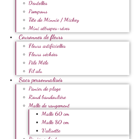
Dentelles
Pompons
Tête de Minnie / Mickey
Mini attrapes-rêves
Couronnes de fleurs
Fleurs artificielles
Fleurs séchées
Pèle Mêle
Fil alu
Sacs personnalisés
Panier de plage
Rond bandoulière
Malle de rangement
Malle 60 cm
Malle 80 cm
Valisette
Panier enfant