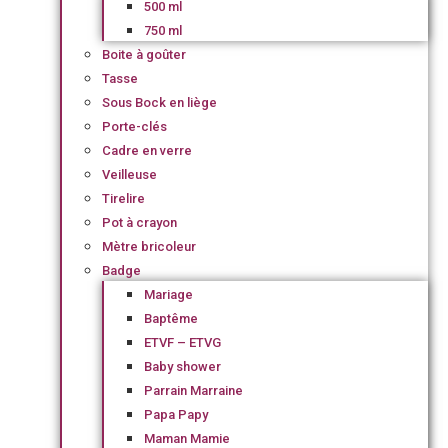
500 ml
750 ml
Boite à goûter
Tasse
Sous Bock en liège
Porte-clés
Cadre en verre
Veilleuse
Tirelire
Pot à crayon
Mètre bricoleur
Badge
Mariage
Baptême
ETVF – ETVG
Baby shower
Parrain Marraine
Papa Papy
Maman Mamie