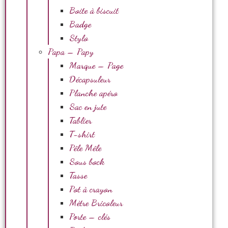
Boite à biscuit
Badge
Stylo
Papa – Papy
Marque – Page
Décapsuleur
Planche apéro
Sac en jute
Tablier
T-shirt
Pêle Mêle
Sous bock
Tasse
Pot à crayon
Mètre Bricoleur
Porte – clés