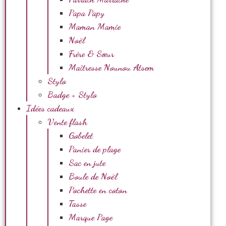
Papa Papy
Maman Mamie
Noël
Frère & Sœur
Maîtresse Nounou Atsem
Stylo
Badge + Stylo
Idées cadeaux
Vente flash
Gobelet
Panier de plage
Sac en jute
Boule de Noël
Pochette en coton
Tasse
Marque Page