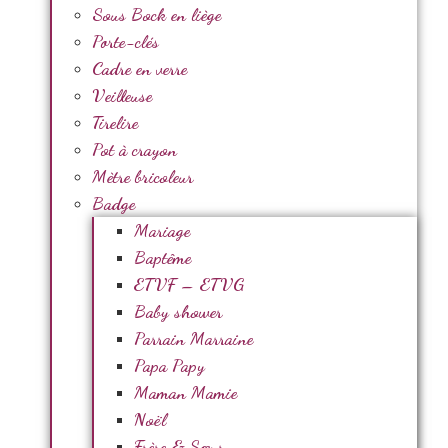
Sous Bock en liège
Porte-clés
Cadre en verre
Veilleuse
Tirelire
Pot à crayon
Mètre bricoleur
Badge
Mariage
Baptême
ETVF – ETVG
Baby shower
Parrain Marraine
Papa Papy
Maman Mamie
Noël
Frère & Sœur