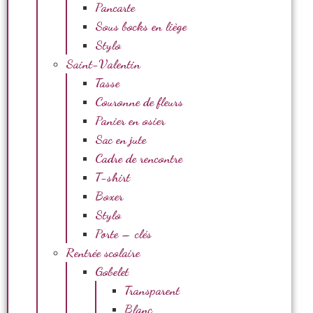
Pancarte
Sous bocks en liège
Stylo
Saint-Valentin
Tasse
Couronne de fleurs
Panier en osier
Sac en jute
Cadre de rencontre
T-shirt
Boxer
Stylo
Porte – clés
Rentrée scolaire
Gobelet
Transparent
Blanc