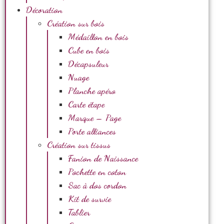
Décoration
Création sur bois
Médaillon en bois
Cube en bois
Décapsuleur
Nuage
Planche apéro
Carte étape
Marque – Page
Porte alliances
Création sur tissus
Fanion de Naissance
Pochette en coton
Sac à dos cordon
Kit de survie
Tablier