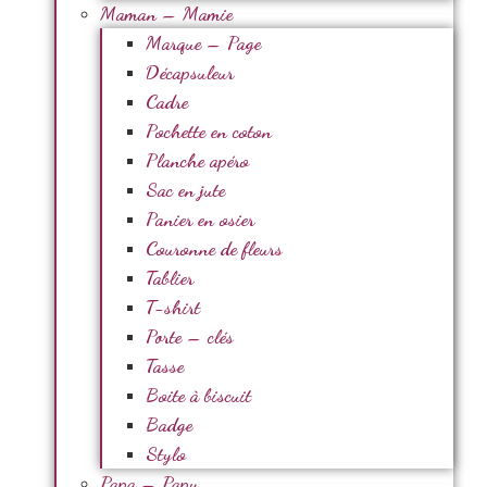
Maman – Mamie
Marque – Page
Décapsuleur
Cadre
Pochette en coton
Planche apéro
Sac en jute
Panier en osier
Couronne de fleurs
Tablier
T-shirt
Porte – clés
Tasse
Boite à biscuit
Badge
Stylo
Papa – Papy