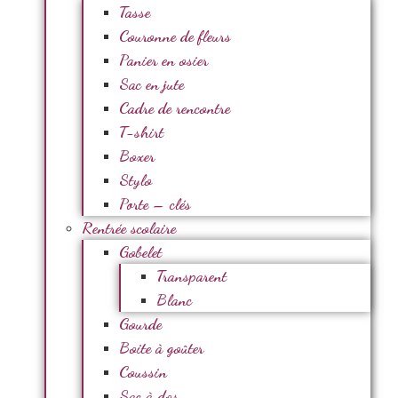
Tasse
Couronne de fleurs
Panier en osier
Sac en jute
Cadre de rencontre
T-shirt
Boxer
Stylo
Porte – clés
Rentrée scolaire
Gobelet
Transparent
Blanc
Gourde
Boite à goûter
Coussin
Sac à dos