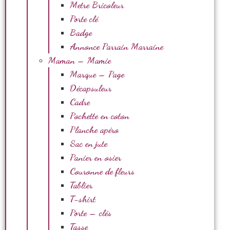
Metre Bricoleur
Porte clé
Badge
Annonce Parrain Marraine
Maman – Mamie
Marque – Page
Décapsuleur
Cadre
Pochette en coton
Planche apéro
Sac en jute
Panier en osier
Couronne de fleurs
Tablier
T-shirt
Porte – clés
Tasse