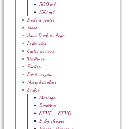
500 ml
750 ml
Boite à goûter
Tasse
Sous Bock en liège
Porte-clés
Cadre en verre
Veilleuse
Tirelire
Pot à crayon
Mètre bricoleur
Badge
Mariage
Baptême
ETVF – ETVG
Baby shower
Parrain Marraine