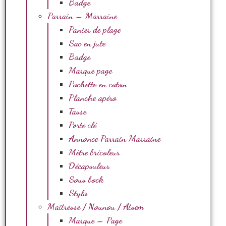
Badge
Parrain – Marraine
Panier de plage
Sac en jute
Badge
Marque page
Pochette en coton
Planche apéro
Tasse
Porte clé
Annonce Parrain Marraine
Mètre bricoleur
Décapsuleur
Sous bock
Stylo
Maîtresse / Nounou / Atsem
Marque – Page