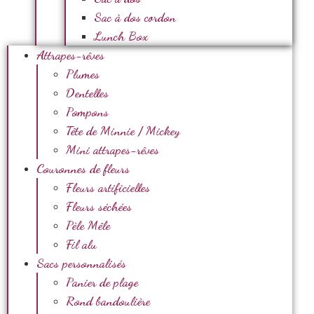
Sac à dos cordon
Lunch Box
Attrapes-rêves
Plumes
Dentelles
Pompons
Tête de Minnie / Mickey
Mini attrapes-rêves
Couronnes de fleurs
Fleurs artificielles
Fleurs séchées
Pèle Mêle
Fil alu
Sacs personnalisés
Panier de plage
Rond bandoulière