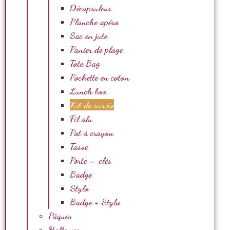
Décapsuleur
Planche apéro
Sac en jute
Panier de plage
Tote Bag
Pochette en coton
Lunch box
Kit de survie
Fil alu
Pot à crayon
Tasse
Porte – clés
Badge
Stylo
Badge + Stylo
Pâques
Halloween