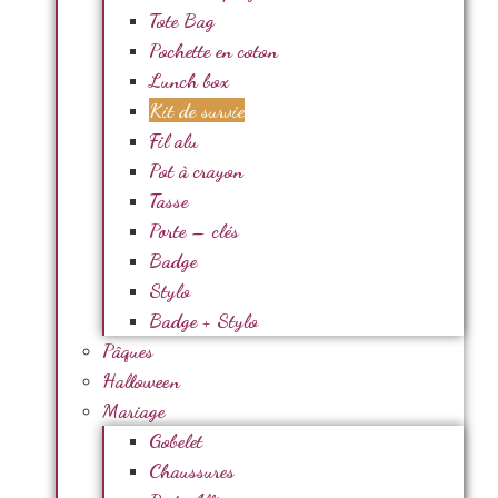
Tote Bag
Pochette en coton
Lunch box
Kit de survie
Fil alu
Pot à crayon
Tasse
Porte – clés
Badge
Stylo
Badge + Stylo
Pâques
Halloween
Mariage
Gobelet
Chaussures