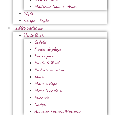
Maîtresse Nounou Atsem
Stylo
Badge + Stylo
Idées cadeaux
Vente flash
Gobelet
Panier de plage
Sac en jute
Boule de Noël
Pochette en coton
Tasse
Marque Page
Metre Bricoleur
Porte clé
Badge
Annonce Parrain Marraine