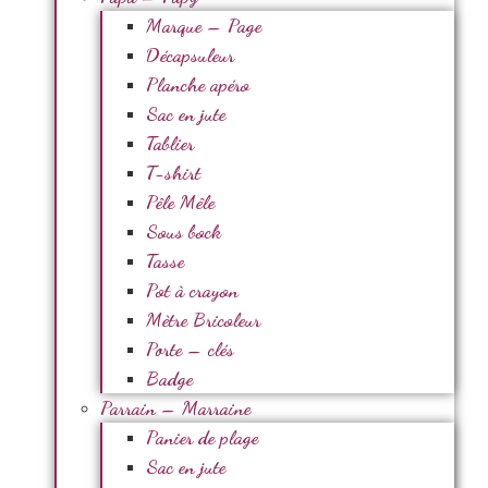
Marque – Page
Décapsuleur
Planche apéro
Sac en jute
Tablier
T-shirt
Pêle Mêle
Sous bock
Tasse
Pot à crayon
Mètre Bricoleur
Porte – clés
Badge
Parrain – Marraine
Panier de plage
Sac en jute