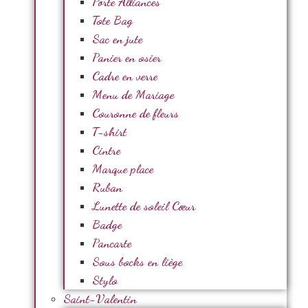
Porte Alliances
Tote Bag
Sac en jute
Panier en osier
Cadre en verre
Menu de Mariage
Couronne de fleurs
T-shirt
Cintre
Marque place
Ruban
Lunette de soleil Cœur
Badge
Pancarte
Sous bocks en liège
Stylo
Saint-Valentin