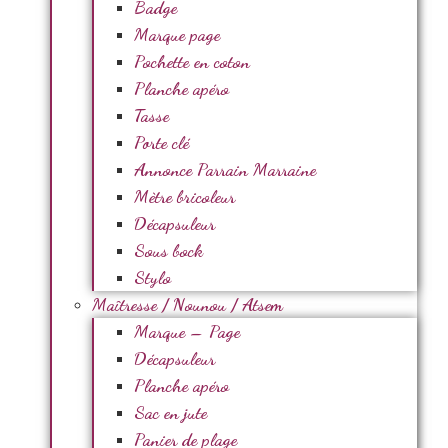
Badge
Marque page
Pochette en coton
Planche apéro
Tasse
Porte clé
Annonce Parrain Marraine
Mètre bricoleur
Décapsuleur
Sous bock
Stylo
Maîtresse / Nounou / Atsem
Marque – Page
Décapsuleur
Planche apéro
Sac en jute
Panier de plage