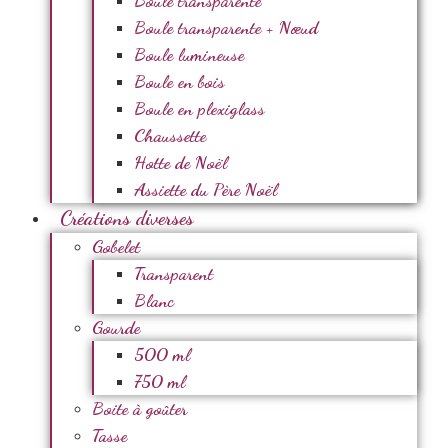
Boule transparente
Boule transparente + Nœud
Boule lumineuse
Boule en bois
Boule en plexiglass
Chaussette
Hotte de Noël
Assiette du Père Noël
Créations diverses
Gobelet
Transparent
Blanc
Gourde
500 ml
750 ml
Boite à goûter
Tasse