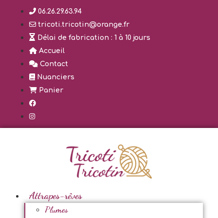
Aller
06.26.29.63.94
au
tricoti.tricotin@orange.fr
contenu
Délai de fabrication : 1 à 10 jours
Accueil
Contact
Nuanciers
Panier
Attrapes-rêves
Plumes