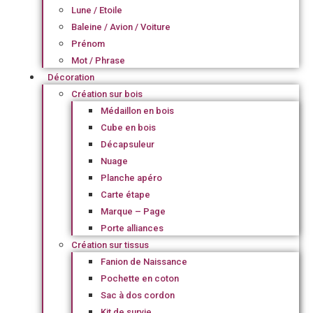
Lune / Etoile
Baleine / Avion / Voiture
Prénom
Mot / Phrase
Décoration
Création sur bois
Médaillon en bois
Cube en bois
Décapsuleur
Nuage
Planche apéro
Carte étape
Marque – Page
Porte alliances
Création sur tissus
Fanion de Naissance
Pochette en coton
Sac à dos cordon
Kit de survie