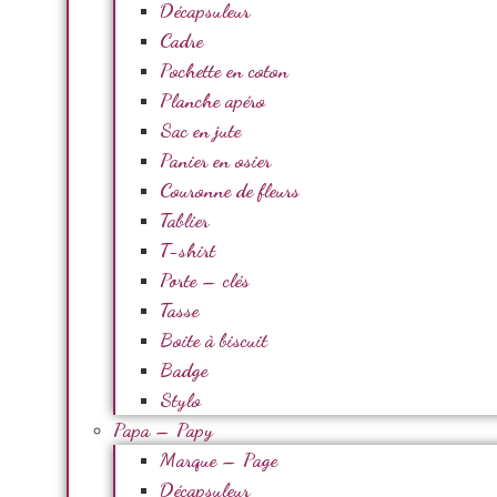
Décapsuleur
Cadre
Pochette en coton
Planche apéro
Sac en jute
Panier en osier
Couronne de fleurs
Tablier
T-shirt
Porte – clés
Tasse
Boite à biscuit
Badge
Stylo
Papa – Papy
Marque – Page
Décapsuleur