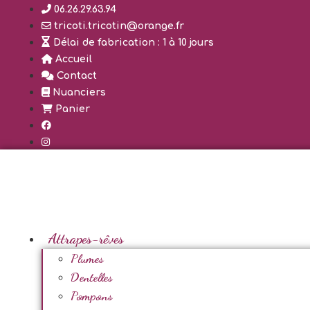
Aller
06.26.29.63.94
au
tricoti.tricotin@orange.fr
contenu
Délai de fabrication : 1 à 10 jours
Accueil
Contact
Nuanciers
Panier
Attrapes-rêves
Plumes
Dentelles
Pompons