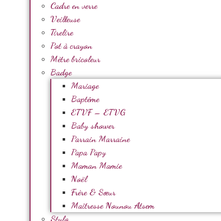
Cadre en verre
Veilleuse
Tirelire
Pot à crayon
Mètre bricoleur
Badge
Mariage
Baptême
ETVF – ETVG
Baby shower
Parrain Marraine
Papa Papy
Maman Mamie
Noël
Frère & Sœur
Maîtresse Nounou Atsem
Stylo