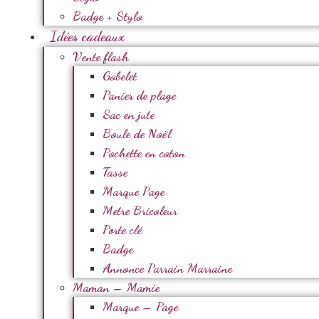
Badge + Stylo
Idées cadeaux
Vente flash
Gobelet
Panier de plage
Sac en jute
Boule de Noël
Pochette en coton
Tasse
Marque Page
Metre Bricoleur
Porte clé
Badge
Annonce Parrain Marraine
Maman – Mamie
Marque – Page