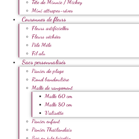
Tête de Minnie / Mickey
Mini attrapes-rêves
Couronnes de fleurs
Fleurs artificielles
Fleurs séchées
Pèle Mêle
Fil alu
Sacs personnalisés
Panier de plage
Rond bandoulière
Malle de rangement
Malle 60 cm
Malle 80 cm
Valisette
Panier enfant
Panier Thaïlandais
Sac en jute tricotin