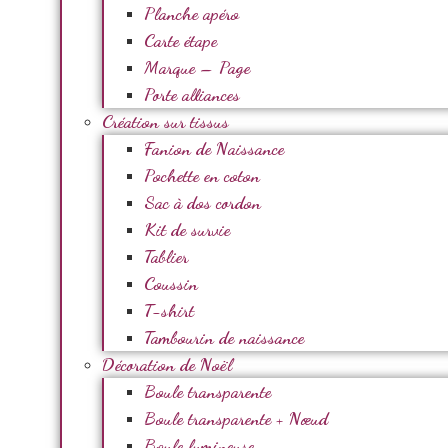
Planche apéro
Carte étape
Marque – Page
Porte alliances
Création sur tissus
Fanion de Naissance
Pochette en coton
Sac à dos cordon
Kit de survie
Tablier
Coussin
T-shirt
Tambourin de naissance
Décoration de Noël
Boule transparente
Boule transparente + Nœud
Boule lumineuse