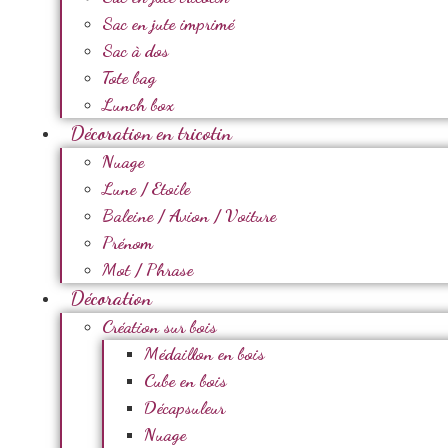
Sac en jute imprimé
Sac à dos
Tote bag
Lunch box
Décoration en tricotin
Nuage
Lune / Etoile
Baleine / Avion / Voiture
Prénom
Mot / Phrase
Décoration
Création sur bois
Médaillon en bois
Cube en bois
Décapsuleur
Nuage