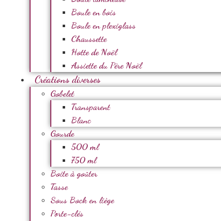
Boule en bois
Boule en plexiglass
Chaussette
Hotte de Noël
Assiette du Père Noël
Créations diverses
Gobelet
Transparent
Blanc
Gourde
500 ml
750 ml
Boite à goûter
Tasse
Sous Bock en liège
Porte-clés