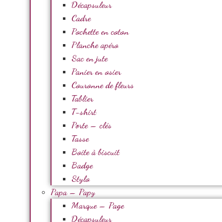
Décapsuleur
Cadre
Pochette en coton
Planche apéro
Sac en jute
Panier en osier
Couronne de fleurs
Tablier
T-shirt
Porte – clés
Tasse
Boite à biscuit
Badge
Stylo
Papa – Papy
Marque – Page
Décapsuleur