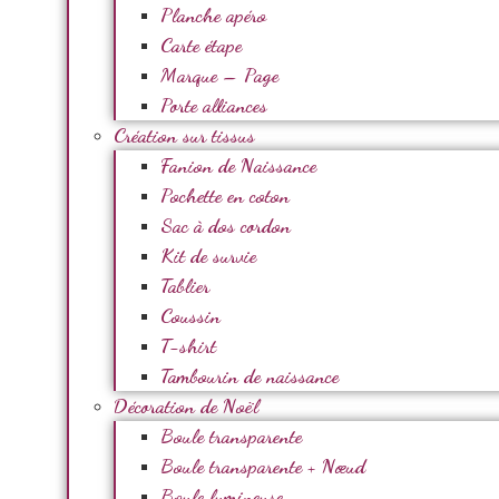
Planche apéro
Carte étape
Marque – Page
Porte alliances
Création sur tissus
Fanion de Naissance
Pochette en coton
Sac à dos cordon
Kit de survie
Tablier
Coussin
T-shirt
Tambourin de naissance
Décoration de Noël
Boule transparente
Boule transparente + Nœud
Boule lumineuse