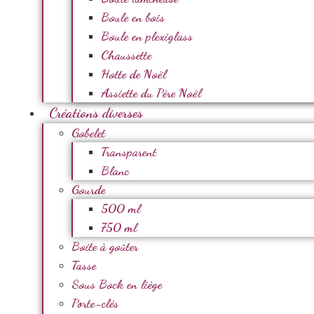
Boule en bois
Boule en plexiglass
Chaussette
Hotte de Noël
Assiette du Père Noël
Créations diverses
Gobelet
Transparent
Blanc
Gourde
500 ml
750 ml
Boite à goûter
Tasse
Sous Bock en liège
Porte-clés