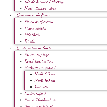
Tête de Minnie / Mickey
Mini attrapes-rêves
Couronnes de fleurs
Fleurs artificielles
Fleurs séchées
Pèle Mêle
Fil alu
Sacs personnalisés
Panier de plage
Rond bandoulière
Malle de rangement
Malle 60 cm
Malle 80 cm
Valisette
Panier enfant
Panier Thaïlandais
Sac en jute tricotin