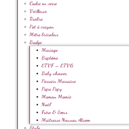
Cadre en verre
Veilleuse
Tirelire
Pot à crayon
Mètre bricoleur
Badge
Mariage
Baptême
ETVF – ETVG
Baby shower
Parrain Marraine
Papa Papy
Maman Mamie
Noël
Frère & Sœur
Maîtresse Nounou Atsem
Stylo