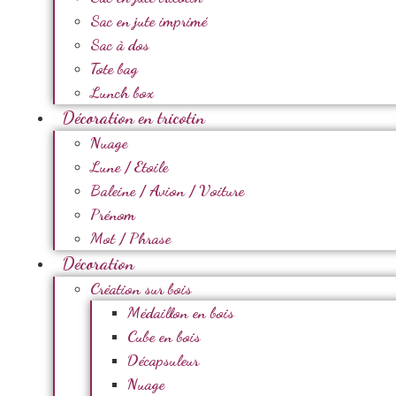
Sac en jute imprimé
Sac à dos
Tote bag
Lunch box
Décoration en tricotin
Nuage
Lune / Etoile
Baleine / Avion / Voiture
Prénom
Mot / Phrase
Décoration
Création sur bois
Médaillon en bois
Cube en bois
Décapsuleur
Nuage