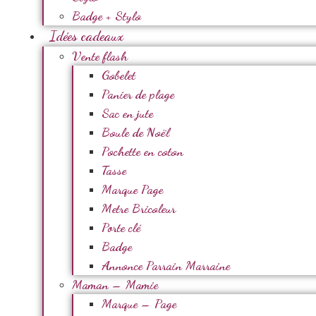
Badge + Stylo
Idées cadeaux
Vente flash
Gobelet
Panier de plage
Sac en jute
Boule de Noël
Pochette en coton
Tasse
Marque Page
Metre Bricoleur
Porte clé
Badge
Annonce Parrain Marraine
Maman – Mamie
Marque – Page