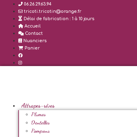
Aller
06.26.29.63.94
au
tricoti.tricotin@orange.fr
contenu
Délai de fabrication : 1 à 10 jours
Accueil
Contact
Nuanciers
Panier
Attrapes-rêves
Plumes
Dentelles
Pompons