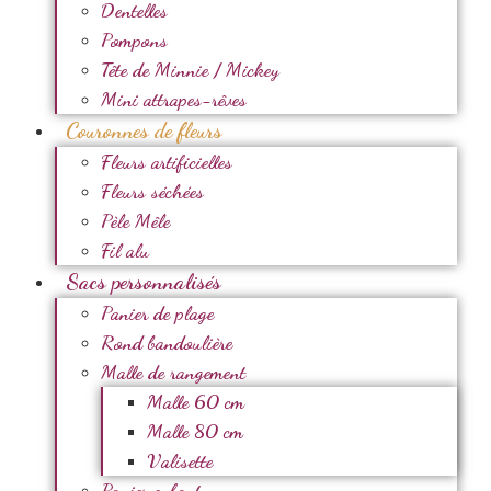
Dentelles
Pompons
Tête de Minnie / Mickey
Mini attrapes-rêves
Couronnes de fleurs
Fleurs artificielles
Fleurs séchées
Pèle Mêle
Fil alu
Sacs personnalisés
Panier de plage
Rond bandoulière
Malle de rangement
Malle 60 cm
Malle 80 cm
Valisette
Panier enfant