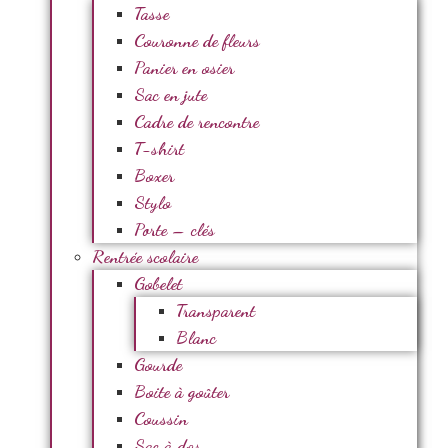
Tasse
Couronne de fleurs
Panier en osier
Sac en jute
Cadre de rencontre
T-shirt
Boxer
Stylo
Porte – clés
Rentrée scolaire
Gobelet
Transparent
Blanc
Gourde
Boite à goûter
Coussin
Sac à dos