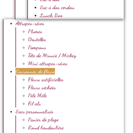
Sac à dos cordon
Lunch Box
Attrapes-rêves
Plumes
Dentelles
Pompons
Tête de Minnie / Mickey
Mini attrapes-rêves
Couronnes de fleurs
Fleurs artificielles
Fleurs séchées
Pèle Mêle
Fil alu
Sacs personnalisés
Panier de plage
Rond bandoulière