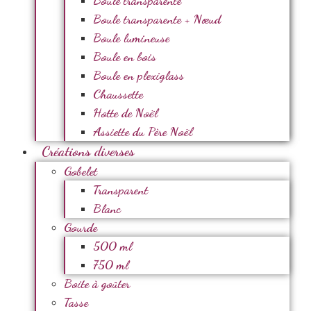
Boule transparente
Boule transparente + Nœud
Boule lumineuse
Boule en bois
Boule en plexiglass
Chaussette
Hotte de Noël
Assiette du Père Noël
Créations diverses
Gobelet
Transparent
Blanc
Gourde
500 ml
750 ml
Boite à goûter
Tasse