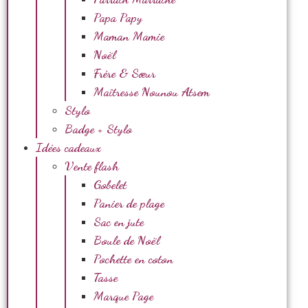
Papa Papy
Maman Mamie
Noël
Frère & Sœur
Maîtresse Nounou Atsem
Stylo
Badge + Stylo
Idées cadeaux
Vente flash
Gobelet
Panier de plage
Sac en jute
Boule de Noël
Pochette en coton
Tasse
Marque Page