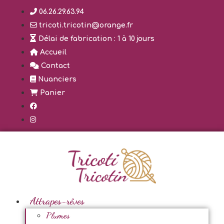
Aller
06.26.29.63.94
au
tricoti.tricotin@orange.fr
contenu
Délai de fabrication : 1 à 10 jours
Accueil
Contact
Nuanciers
Panier
Attrapes-rêves
Plumes