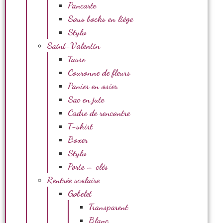
Pancarte
Sous bocks en liège
Stylo
Saint-Valentin
Tasse
Couronne de fleurs
Panier en osier
Sac en jute
Cadre de rencontre
T-shirt
Boxer
Stylo
Porte – clés
Rentrée scolaire
Gobelet
Transparent
Blanc