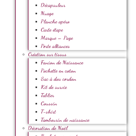
Décapsuleur
Nuage
Planche apéro
Carte étape
Marque – Page
Porte alliances
Création sur tissus
Fanion de Naissance
Pochette en coton
Sac à dos cordon
Kit de survie
Tablier
Coussin
T-shirt
Tambourin de naissance
Décoration de Noël