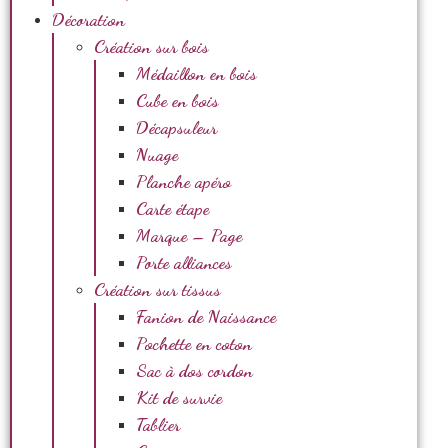
Décoration
Création sur bois
Médaillon en bois
Cube en bois
Décapsuleur
Nuage
Planche apéro
Carte étape
Marque – Page
Porte alliances
Création sur tissus
Fanion de Naissance
Pochette en coton
Sac à dos cordon
Kit de survie
Tablier