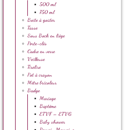
500 ml
750 ml
Boite à goûter
Tasse
Sous Bock en liège
Porte-clés
Cadre en verre
Veilleuse
Tirelire
Pot à crayon
Mètre bricoleur
Badge
Mariage
Baptême
ETVF – ETVG
Baby shower
Parrain Marraine