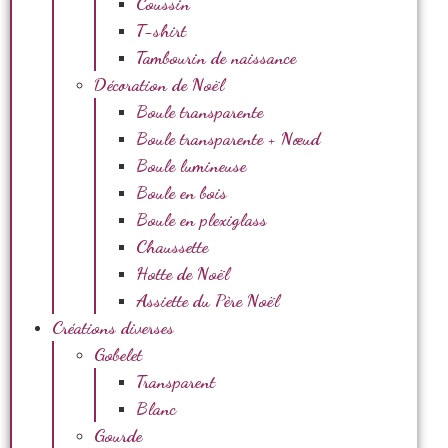
Coussin
T-shirt
Tambourin de naissance
Décoration de Noël
Boule transparente
Boule transparente + Nœud
Boule lumineuse
Boule en bois
Boule en plexiglass
Chaussette
Hotte de Noël
Assiette du Père Noël
Créations diverses
Gobelet
Transparent
Blanc
Gourde