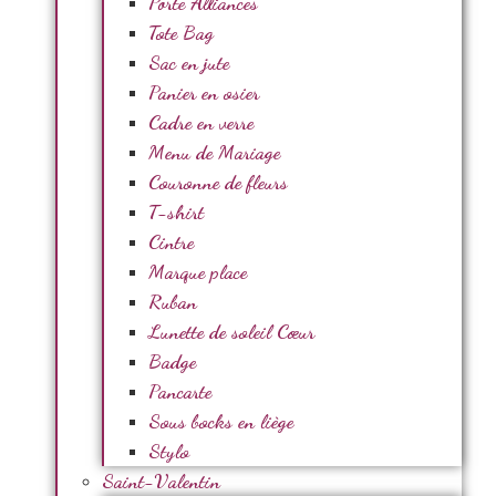
Porte Alliances
Tote Bag
Sac en jute
Panier en osier
Cadre en verre
Menu de Mariage
Couronne de fleurs
T-shirt
Cintre
Marque place
Ruban
Lunette de soleil Cœur
Badge
Pancarte
Sous bocks en liège
Stylo
Saint-Valentin