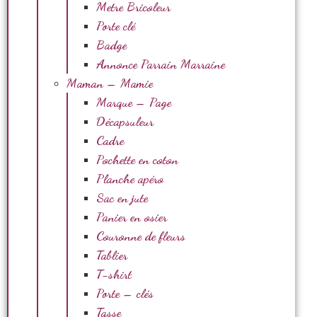
Metre Bricoleur
Porte clé
Badge
Annonce Parrain Marraine
Maman – Mamie
Marque – Page
Décapsuleur
Cadre
Pochette en coton
Planche apéro
Sac en jute
Panier en osier
Couronne de fleurs
Tablier
T-shirt
Porte – clés
Tasse