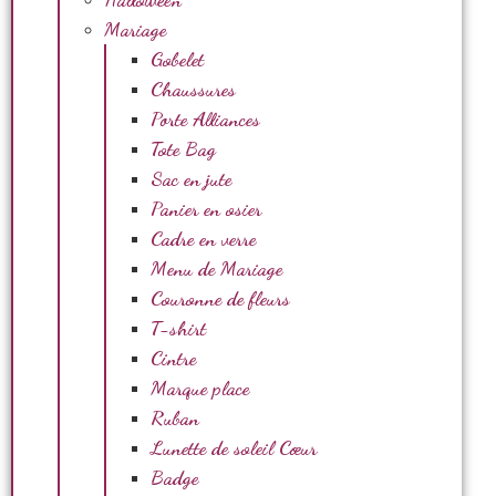
Mariage
Gobelet
Chaussures
Porte Alliances
Tote Bag
Sac en jute
Panier en osier
Cadre en verre
Menu de Mariage
Couronne de fleurs
T-shirt
Cintre
Marque place
Ruban
Lunette de soleil Cœur
Badge