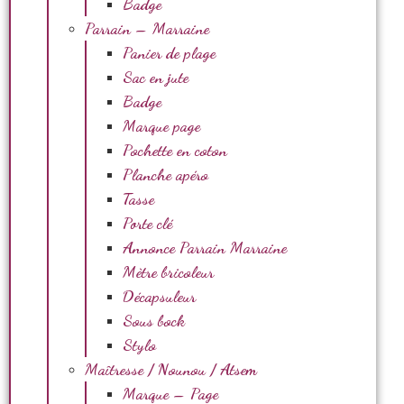
Badge
Parrain – Marraine
Panier de plage
Sac en jute
Badge
Marque page
Pochette en coton
Planche apéro
Tasse
Porte clé
Annonce Parrain Marraine
Mètre bricoleur
Décapsuleur
Sous bock
Stylo
Maîtresse / Nounou / Atsem
Marque – Page