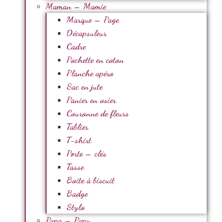
Maman – Mamie
Marque – Page
Décapsuleur
Cadre
Pochette en coton
Planche apéro
Sac en jute
Panier en osier
Couronne de fleurs
Tablier
T-shirt
Porte – clés
Tasse
Boite à biscuit
Badge
Stylo
Papa – Papy