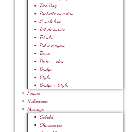
Tote Bag
Pochette en coton
Lunch box
Kit de survie
Fil alu
Pot à crayon
Tasse
Porte – clés
Badge
Stylo
Badge + Stylo
Pâques
Halloween
Mariage
Gobelet
Chaussures