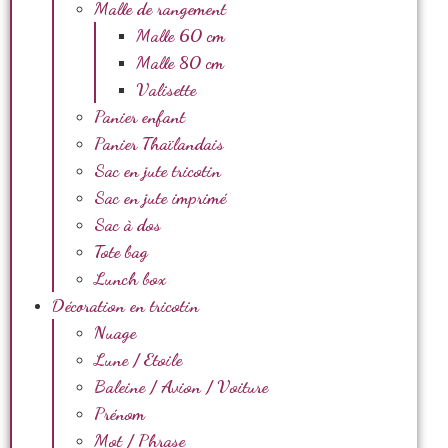
Malle de rangement
Malle 60 cm
Malle 80 cm
Valisette
Panier enfant
Panier Thaïlandais
Sac en jute tricotin
Sac en jute imprimé
Sac à dos
Tote bag
Lunch box
Décoration en tricotin
Nuage
Lune / Etoile
Baleine / Avion / Voiture
Prénom
Mot / Phrase