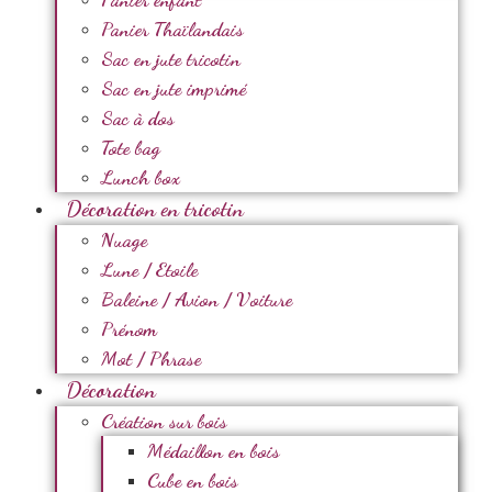
Panier Thaïlandais
Sac en jute tricotin
Sac en jute imprimé
Sac à dos
Tote bag
Lunch box
Décoration en tricotin
Nuage
Lune / Etoile
Baleine / Avion / Voiture
Prénom
Mot / Phrase
Décoration
Création sur bois
Médaillon en bois
Cube en bois