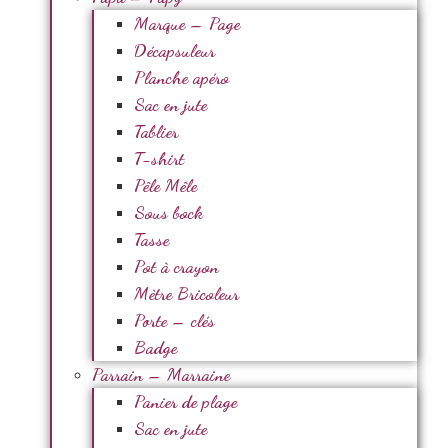
Marque – Page
Décapsuleur
Planche apéro
Sac en jute
Tablier
T-shirt
Pêle Mêle
Sous bock
Tasse
Pot à crayon
Mètre Bricoleur
Porte – clés
Badge
Parrain – Marraine
Panier de plage
Sac en jute