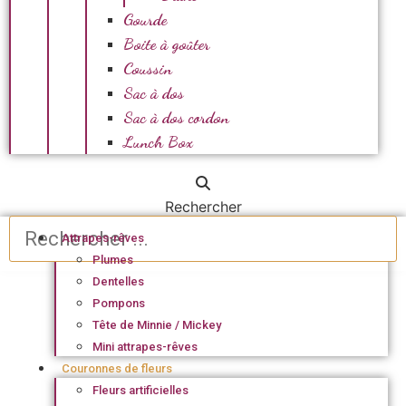
Gourde
Boite à goûter
Coussin
Sac à dos
Sac à dos cordon
Lunch Box
Rechercher
Attrapes-rêves
Plumes
Dentelles
Pompons
Tête de Minnie / Mickey
Mini attrapes-rêves
Couronnes de fleurs
Fleurs artificielles