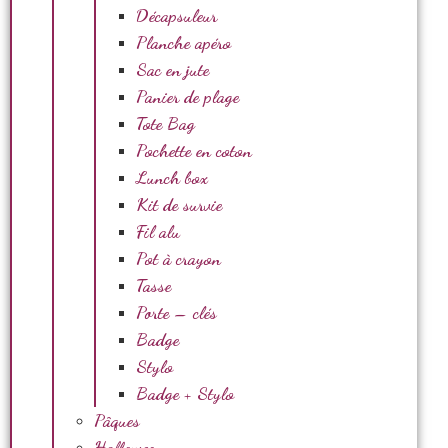
Décapsuleur
Planche apéro
Sac en jute
Panier de plage
Tote Bag
Pochette en coton
Lunch box
Kit de survie
Fil alu
Pot à crayon
Tasse
Porte – clés
Badge
Stylo
Badge + Stylo
Pâques
Halloween