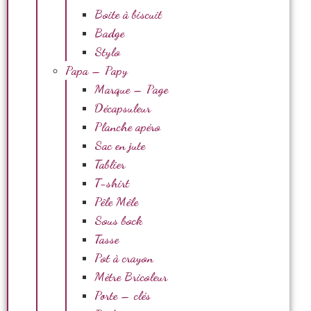
Boite à biscuit
Badge
Stylo
Papa – Papy
Marque – Page
Décapsuleur
Planche apéro
Sac en jute
Tablier
T-shirt
Pêle Mêle
Sous bock
Tasse
Pot à crayon
Mètre Bricoleur
Porte – clés