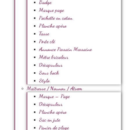
Badge
Marque page
Pochette en coton
Planche apéro
Tasse
Porte clé
Annonce Parrain Marraine
Mètre bricoleur
Décapsuleur
Sous bock
Stylo
Maîtresse / Nounou / Atsem
Marque – Page
Décapsuleur
Planche apéro
Sac en jute
Panier de plage