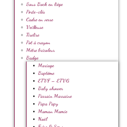
Sous Bock en liège
Porte-clés
Cadre en verre
Veilleuse
Tirelire
Pot à crayon
Mètre bricoleur
Badge
Mariage
Baptême
ETVF – ETVG
Baby shower
Parrain Marraine
Papa Papy
Maman Mamie
Noël
Frère & Sœur