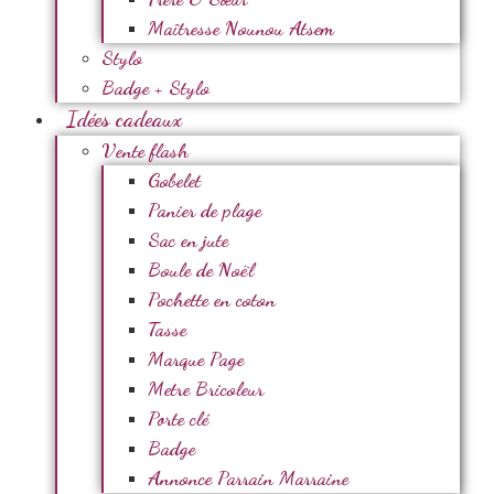
Maîtresse Nounou Atsem
Stylo
Badge + Stylo
Idées cadeaux
Vente flash
Gobelet
Panier de plage
Sac en jute
Boule de Noël
Pochette en coton
Tasse
Marque Page
Metre Bricoleur
Porte clé
Badge
Annonce Parrain Marraine