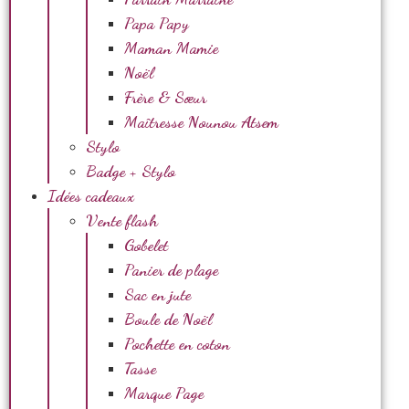
Papa Papy
Maman Mamie
Noël
Frère & Sœur
Maîtresse Nounou Atsem
Stylo
Badge + Stylo
Idées cadeaux
Vente flash
Gobelet
Panier de plage
Sac en jute
Boule de Noël
Pochette en coton
Tasse
Marque Page