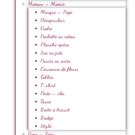
Maman – Mamie
Marque – Page
Décapsuleur
Cadre
Pochette en coton
Planche apéro
Sac en jute
Panier en osier
Couronne de fleurs
Tablier
T-shirt
Porte – clés
Tasse
Boite à biscuit
Badge
Stylo
Papa – Papy