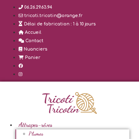
Aller
06.26.29.63.94
au
tricoti.tricotin@orange.fr
contenu
Délai de fabrication : 1 à 10 jours
Accueil
Contact
Nuanciers
Panier
Attrapes-rêves
Plumes