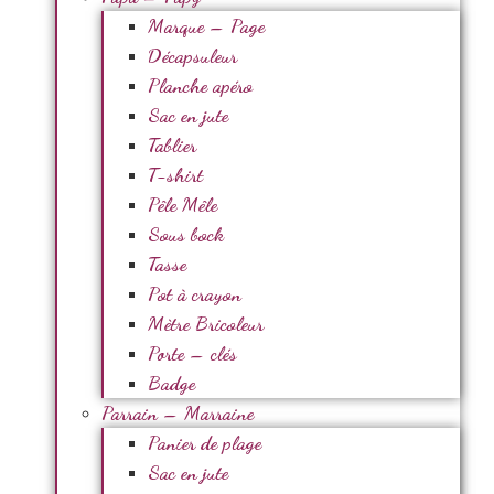
Marque – Page
Décapsuleur
Planche apéro
Sac en jute
Tablier
T-shirt
Pêle Mêle
Sous bock
Tasse
Pot à crayon
Mètre Bricoleur
Porte – clés
Badge
Parrain – Marraine
Panier de plage
Sac en jute