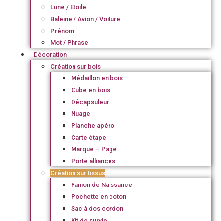
Lune / Etoile
Baleine / Avion / Voiture
Prénom
Mot / Phrase
Décoration
Création sur bois
Médaillon en bois
Cube en bois
Décapsuleur
Nuage
Planche apéro
Carte étape
Marque – Page
Porte alliances
Création sur tissus
Fanion de Naissance
Pochette en coton
Sac à dos cordon
Kit de survie