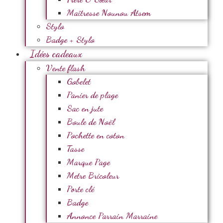
Maîtresse Nounou Atsem
Stylo
Badge + Stylo
Idées cadeaux
Vente flash
Gobelet
Panier de plage
Sac en jute
Boule de Noël
Pochette en coton
Tasse
Marque Page
Metre Bricoleur
Porte clé
Badge
Annonce Parrain Marraine