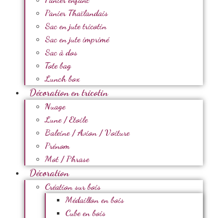
Panier Thaïlandais
Sac en jute tricotin
Sac en jute imprimé
Sac à dos
Tote bag
Lunch box
Décoration en tricotin
Nuage
Lune / Etoile
Baleine / Avion / Voiture
Prénom
Mot / Phrase
Décoration
Création sur bois
Médaillon en bois
Cube en bois