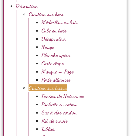
Décoration
Création sur bois
Médaillon en bois
Cube en bois
Décapsuleur
Nuage
Planche apéro
Carte étape
Marque – Page
Porte alliances
Création sur tissus
Fanion de Naissance
Pochette en coton
Sac à dos cordon
Kit de survie
Tablier