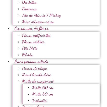
Dentelles
Pompons
Tête de Minnie / Mickey
Mini attrapes-rêves
Couronnes de fleurs
Fleurs artificielles
Fleurs séchées
Pèle Mêle
Fil alu
Sacs personnalisés
Panier de plage
Rond bandoulière
Malle de rangement
Malle 60 cm
Malle 80 cm
Valisette
Panier enfant