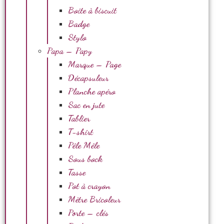
Boite à biscuit
Badge
Stylo
Papa – Papy
Marque – Page
Décapsuleur
Planche apéro
Sac en jute
Tablier
T-shirt
Pêle Mêle
Sous bock
Tasse
Pot à crayon
Mètre Bricoleur
Porte – clés