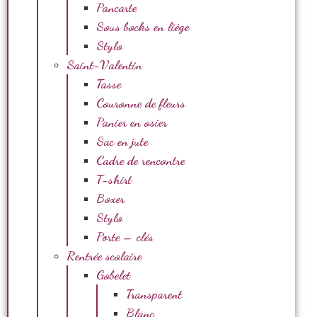
Pancarte
Sous bocks en liège
Stylo
Saint-Valentin
Tasse
Couronne de fleurs
Panier en osier
Sac en jute
Cadre de rencontre
T-shirt
Boxer
Stylo
Porte – clés
Rentrée scolaire
Gobelet
Transparent
Blanc