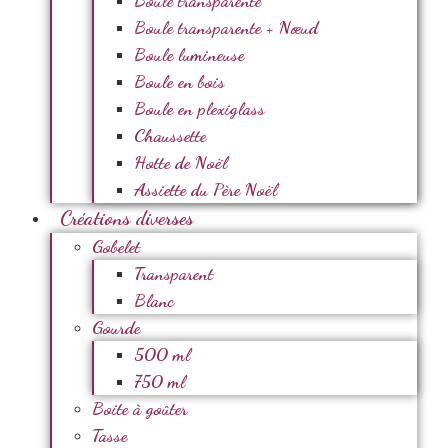
Boule transparente
Boule transparente + Nœud
Boule lumineuse
Boule en bois
Boule en plexiglass
Chaussette
Hotte de Noël
Assiette du Père Noël
Créations diverses
Gobelet
Transparent
Blanc
Gourde
500 ml
750 ml
Boite à goûter
Tasse