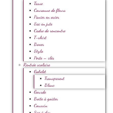
Tasse
Couronne de fleurs
Panier en osier
Sac en jute
Cadre de rencontre
T-shirt
Boxer
Stylo
Porte – clés
Rentrée scolaire
Gobelet
Transparent
Blanc
Gourde
Boite à goûter
Coussin
Sac à dos