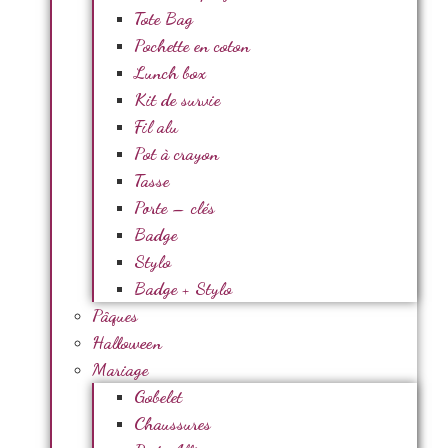
Tote Bag
Pochette en coton
Lunch box
Kit de survie
Fil alu
Pot à crayon
Tasse
Porte – clés
Badge
Stylo
Badge + Stylo
Pâques
Halloween
Mariage
Gobelet
Chaussures