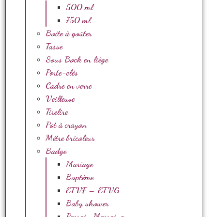
500 ml
750 ml
Boite à goûter
Tasse
Sous Bock en liège
Porte-clés
Cadre en verre
Veilleuse
Tirelire
Pot à crayon
Mètre bricoleur
Badge
Mariage
Baptême
ETVF – ETVG
Baby shower
Parrain Marraine