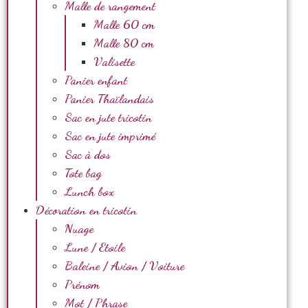
Malle de rangement
Malle 60 cm
Malle 80 cm
Valisette
Panier enfant
Panier Thaïlandais
Sac en jute tricotin
Sac en jute imprimé
Sac à dos
Tote bag
Lunch box
Décoration en tricotin
Nuage
Lune / Etoile
Baleine / Avion / Voiture
Prénom
Mot / Phrase