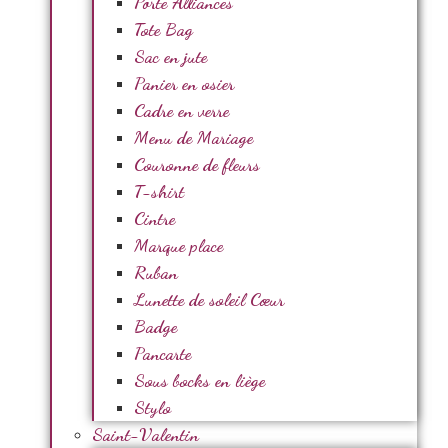
Porte Alliances
Tote Bag
Sac en jute
Panier en osier
Cadre en verre
Menu de Mariage
Couronne de fleurs
T-shirt
Cintre
Marque place
Ruban
Lunette de soleil Cœur
Badge
Pancarte
Sous bocks en liège
Stylo
Saint-Valentin