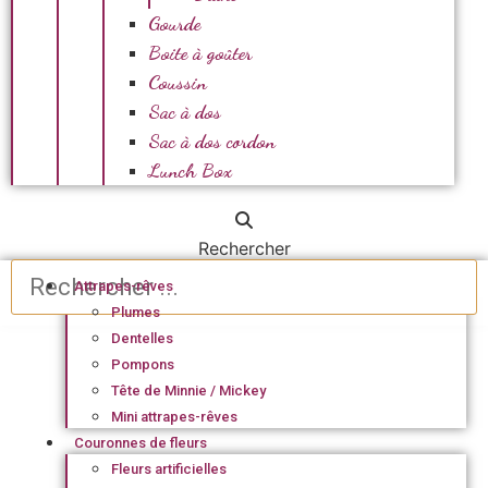
Gourde
Boite à goûter
Coussin
Sac à dos
Sac à dos cordon
Lunch Box
Rechercher
Attrapes-rêves
Plumes
Dentelles
Pompons
Tête de Minnie / Mickey
Mini attrapes-rêves
Couronnes de fleurs
Fleurs artificielles