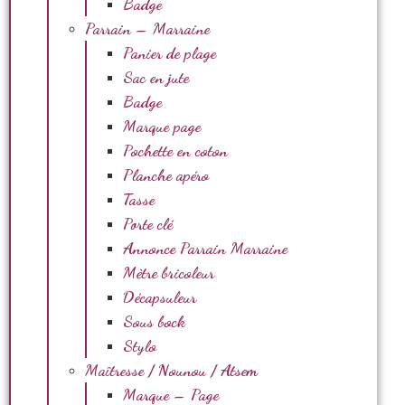
Badge
Parrain – Marraine
Panier de plage
Sac en jute
Badge
Marque page
Pochette en coton
Planche apéro
Tasse
Porte clé
Annonce Parrain Marraine
Mètre bricoleur
Décapsuleur
Sous bock
Stylo
Maîtresse / Nounou / Atsem
Marque – Page