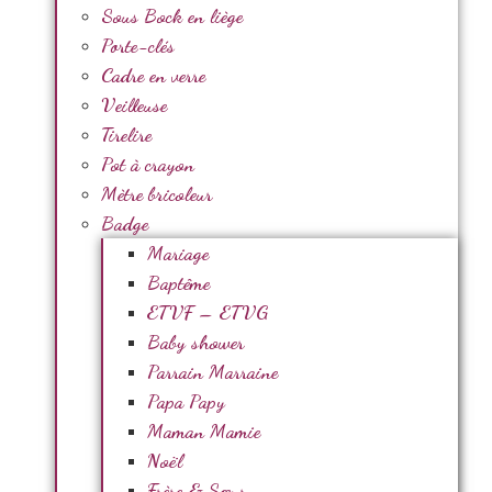
Sous Bock en liège
Porte-clés
Cadre en verre
Veilleuse
Tirelire
Pot à crayon
Mètre bricoleur
Badge
Mariage
Baptême
ETVF – ETVG
Baby shower
Parrain Marraine
Papa Papy
Maman Mamie
Noël
Frère & Sœur