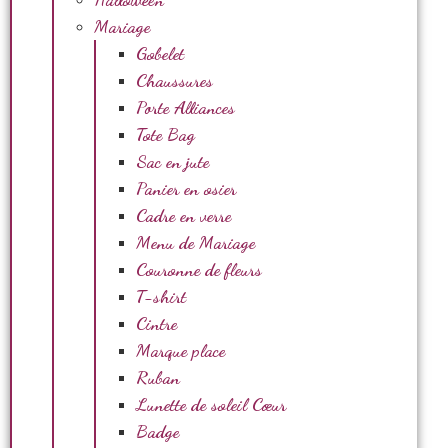
Mariage
Gobelet
Chaussures
Porte Alliances
Tote Bag
Sac en jute
Panier en osier
Cadre en verre
Menu de Mariage
Couronne de fleurs
T-shirt
Cintre
Marque place
Ruban
Lunette de soleil Cœur
Badge