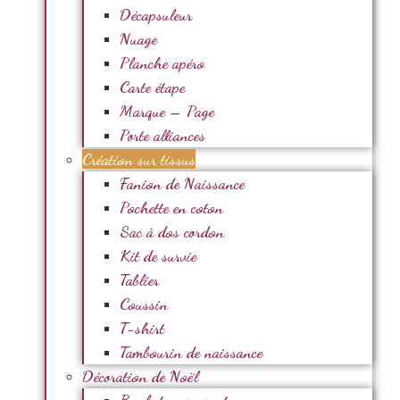
Décapsuleur
Nuage
Planche apéro
Carte étape
Marque – Page
Porte alliances
Création sur tissus
Fanion de Naissance
Pochette en coton
Sac à dos cordon
Kit de survie
Tablier
Coussin
T-shirt
Tambourin de naissance
Décoration de Noël