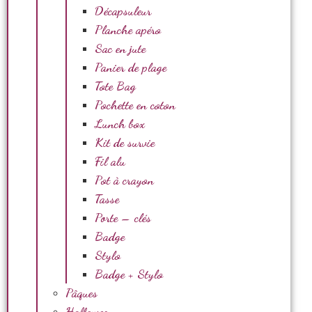
Décapsuleur
Planche apéro
Sac en jute
Panier de plage
Tote Bag
Pochette en coton
Lunch box
Kit de survie
Fil alu
Pot à crayon
Tasse
Porte – clés
Badge
Stylo
Badge + Stylo
Pâques
Halloween