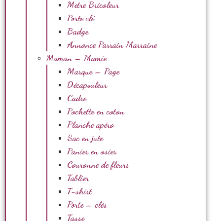
Metre Bricoleur
Porte clé
Badge
Annonce Parrain Marraine
Maman – Mamie
Marque – Page
Décapsuleur
Cadre
Pochette en coton
Planche apéro
Sac en jute
Panier en osier
Couronne de fleurs
Tablier
T-shirt
Porte – clés
Tasse