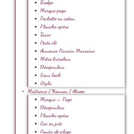
Badge
Marque page
Pochette en coton
Planche apéro
Tasse
Porte clé
Annonce Parrain Marraine
Mètre bricoleur
Décapsuleur
Sous bock
Stylo
Maîtresse / Nounou / Atsem
Marque – Page
Décapsuleur
Planche apéro
Sac en jute
Panier de plage