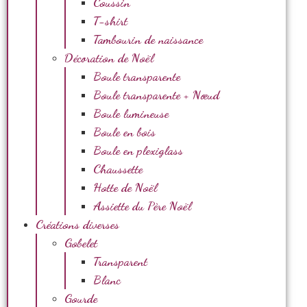
Coussin
T-shirt
Tambourin de naissance
Décoration de Noël
Boule transparente
Boule transparente + Nœud
Boule lumineuse
Boule en bois
Boule en plexiglass
Chaussette
Hotte de Noël
Assiette du Père Noël
Créations diverses
Gobelet
Transparent
Blanc
Gourde