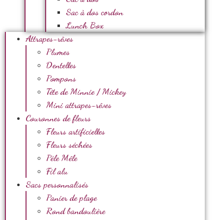
Sac à dos cordon
Lunch Box
Attrapes-rêves
Plumes
Dentelles
Pompons
Tête de Minnie / Mickey
Mini attrapes-rêves
Couronnes de fleurs
Fleurs artificielles
Fleurs séchées
Pèle Mêle
Fil alu
Sacs personnalisés
Panier de plage
Rond bandoulière