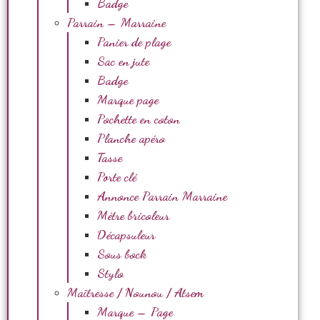
Badge
Parrain – Marraine
Panier de plage
Sac en jute
Badge
Marque page
Pochette en coton
Planche apéro
Tasse
Porte clé
Annonce Parrain Marraine
Mètre bricoleur
Décapsuleur
Sous bock
Stylo
Maîtresse / Nounou / Atsem
Marque – Page