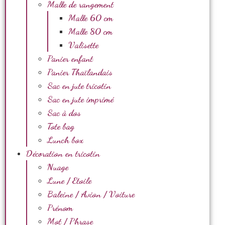
Malle de rangement
Malle 60 cm
Malle 80 cm
Valisette
Panier enfant
Panier Thaïlandais
Sac en jute tricotin
Sac en jute imprimé
Sac à dos
Tote bag
Lunch box
Décoration en tricotin
Nuage
Lune / Etoile
Baleine / Avion / Voiture
Prénom
Mot / Phrase