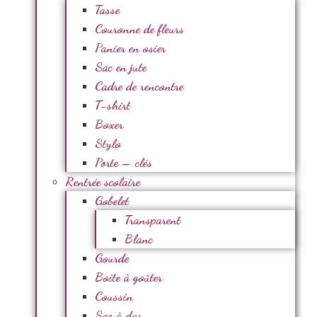
Tasse
Couronne de fleurs
Panier en osier
Sac en jute
Cadre de rencontre
T-shirt
Boxer
Stylo
Porte – clés
Rentrée scolaire
Gobelet
Transparent
Blanc
Gourde
Boite à goûter
Coussin
Sac à dos