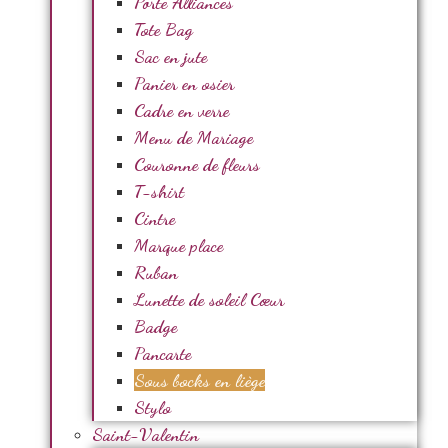
Porte Alliances
Tote Bag
Sac en jute
Panier en osier
Cadre en verre
Menu de Mariage
Couronne de fleurs
T-shirt
Cintre
Marque place
Ruban
Lunette de soleil Cœur
Badge
Pancarte
Sous bocks en liège
Stylo
Saint-Valentin