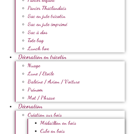
Panier Thaïlandais
Sac en jute tricotin
Sac en jute imprimé
Sac à dos
Tote bag
Lunch box
Décoration en tricotin
Nuage
Lune / Etoile
Baleine / Avion / Voiture
Prénom
Mot / Phrase
Décoration
Création sur bois
Médaillon en bois
Cube en bois