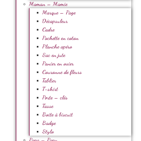
Maman – Mamie
Marque – Page
Décapsuleur
Cadre
Pochette en coton
Planche apéro
Sac en jute
Panier en osier
Couronne de fleurs
Tablier
T-shirt
Porte – clés
Tasse
Boite à biscuit
Badge
Stylo
Papa – Papy