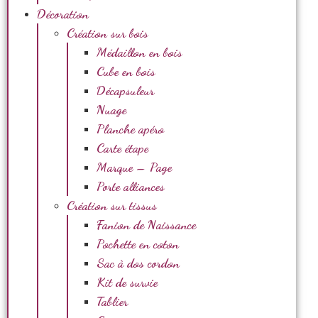
Décoration
Création sur bois
Médaillon en bois
Cube en bois
Décapsuleur
Nuage
Planche apéro
Carte étape
Marque – Page
Porte alliances
Création sur tissus
Fanion de Naissance
Pochette en coton
Sac à dos cordon
Kit de survie
Tablier