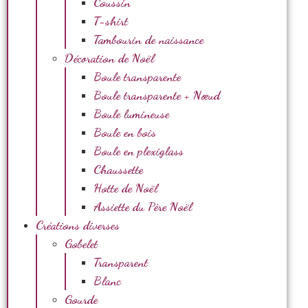
Coussin
T-shirt
Tambourin de naissance
Décoration de Noël
Boule transparente
Boule transparente + Nœud
Boule lumineuse
Boule en bois
Boule en plexiglass
Chaussette
Hotte de Noël
Assiette du Père Noël
Créations diverses
Gobelet
Transparent
Blanc
Gourde