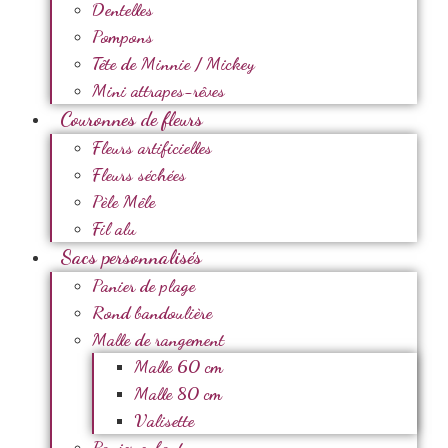
Dentelles
Pompons
Tête de Minnie / Mickey
Mini attrapes-rêves
Couronnes de fleurs
Fleurs artificielles
Fleurs séchées
Pèle Mêle
Fil alu
Sacs personnalisés
Panier de plage
Rond bandoulière
Malle de rangement
Malle 60 cm
Malle 80 cm
Valisette
Panier enfant