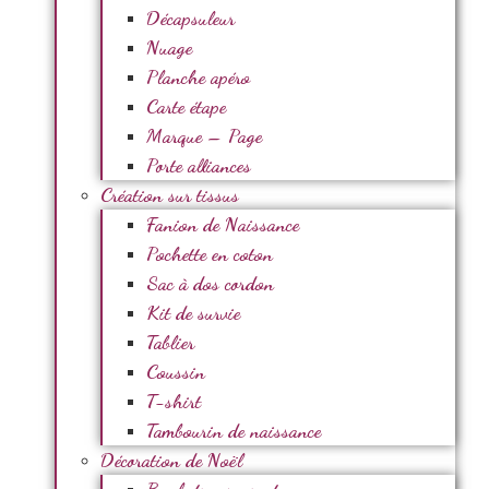
Décapsuleur
Nuage
Planche apéro
Carte étape
Marque – Page
Porte alliances
Création sur tissus
Fanion de Naissance
Pochette en coton
Sac à dos cordon
Kit de survie
Tablier
Coussin
T-shirt
Tambourin de naissance
Décoration de Noël