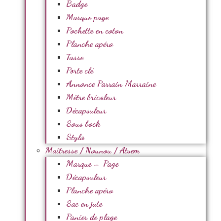
Badge
Marque page
Pochette en coton
Planche apéro
Tasse
Porte clé
Annonce Parrain Marraine
Mètre bricoleur
Décapsuleur
Sous bock
Stylo
Maîtresse / Nounou / Atsem
Marque – Page
Décapsuleur
Planche apéro
Sac en jute
Panier de plage