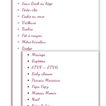
Sous Bock en liège
Porte-clés
Cadre en verre
Veilleuse
Tirelire
Pot à crayon
Mètre bricoleur
Badge
Mariage
Baptême
ETVF – ETVG
Baby shower
Parrain Marraine
Papa Papy
Maman Mamie
Noël
Frère & Sœur