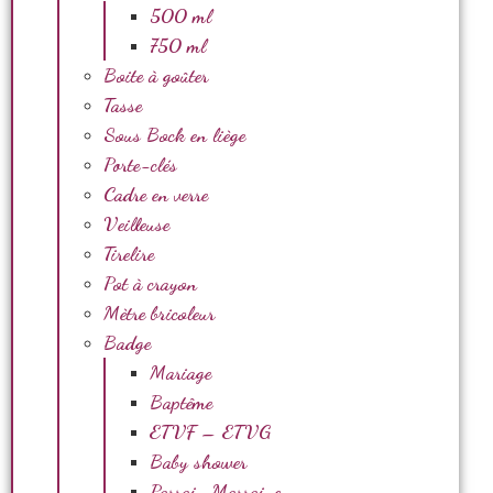
500 ml
750 ml
Boite à goûter
Tasse
Sous Bock en liège
Porte-clés
Cadre en verre
Veilleuse
Tirelire
Pot à crayon
Mètre bricoleur
Badge
Mariage
Baptême
ETVF – ETVG
Baby shower
Parrain Marraine