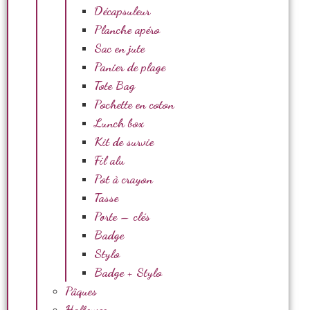
Décapsuleur
Planche apéro
Sac en jute
Panier de plage
Tote Bag
Pochette en coton
Lunch box
Kit de survie
Fil alu
Pot à crayon
Tasse
Porte – clés
Badge
Stylo
Badge + Stylo
Pâques
Halloween