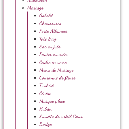
Mariage
Gobelet
Chaussures
Porte Alliances
Tote Bag
Sac en jute
Panier en osier
Cadre en verre
Menu de Mariage
Couronne de fleurs
T-shirt
Cintre
Marque place
Ruban
Lunette de soleil Cœur
Badge