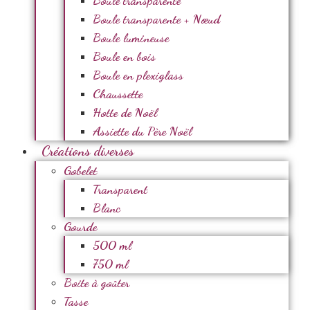
Boule transparente
Boule transparente + Nœud
Boule lumineuse
Boule en bois
Boule en plexiglass
Chaussette
Hotte de Noël
Assiette du Père Noël
Créations diverses
Gobelet
Transparent
Blanc
Gourde
500 ml
750 ml
Boite à goûter
Tasse