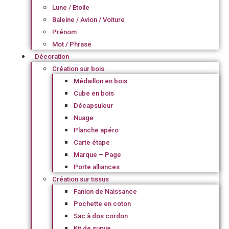
Lune / Etoile
Baleine / Avion / Voiture
Prénom
Mot / Phrase
Décoration
Création sur bois
Médaillon en bois
Cube en bois
Décapsuleur
Nuage
Planche apéro
Carte étape
Marque – Page
Porte alliances
Création sur tissus
Fanion de Naissance
Pochette en coton
Sac à dos cordon
Kit de survie