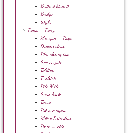
Boite à biscuit
Badge
Stylo
Papa – Papy
Marque – Page
Décapsuleur
Planche apéro
Sac en jute
Tablier
T-shirt
Pêle Mêle
Sous bock
Tasse
Pot à crayon
Mètre Bricoleur
Porte – clés