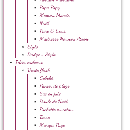
Papa Papy
Maman Mamie
Noël
Frère & Sœur
Maîtresse Nounou Atsem
Stylo
Badge + Stylo
Idées cadeaux
Vente flash
Gobelet
Panier de plage
Sac en jute
Boule de Noël
Pochette en coton
Tasse
Marque Page