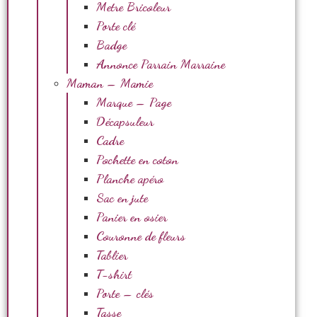
Metre Bricoleur
Porte clé
Badge
Annonce Parrain Marraine
Maman – Mamie
Marque – Page
Décapsuleur
Cadre
Pochette en coton
Planche apéro
Sac en jute
Panier en osier
Couronne de fleurs
Tablier
T-shirt
Porte – clés
Tasse