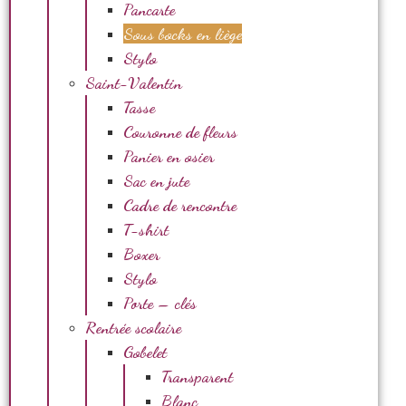
Pancarte
Sous bocks en liège
Stylo
Saint-Valentin
Tasse
Couronne de fleurs
Panier en osier
Sac en jute
Cadre de rencontre
T-shirt
Boxer
Stylo
Porte – clés
Rentrée scolaire
Gobelet
Transparent
Blanc