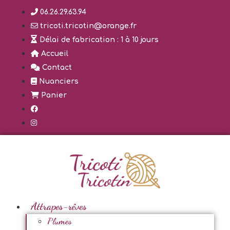
Aller
06.26.29.63.94
au
tricoti.tricotin@orange.fr
contenu
Délai de fabrication : 1 à 10 jours
Accueil
Contact
Nuanciers
Panier
Attrapes-rêves
Plumes