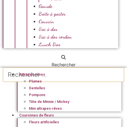
Gourde
Boite à goûter
Coussin
Sac à dos
Sac à dos cordon
Lunch Box
Rechercher
Attrapes-rêves
Plumes
Dentelles
Pompons
Tête de Minnie / Mickey
Mini attrapes-rêves
Couronnes de fleurs
Fleurs artificielles