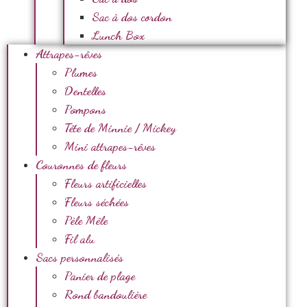
Sac à dos cordon
Lunch Box
Attrapes-rêves
Plumes
Dentelles
Pompons
Tête de Minnie / Mickey
Mini attrapes-rêves
Couronnes de fleurs
Fleurs artificielles
Fleurs séchées
Pèle Mêle
Fil alu
Sacs personnalisés
Panier de plage
Rond bandoulière