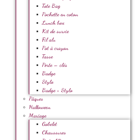
Tote Bag
Pochette en coton
Lunch box
Kit de survie
Fil alu
Pot à crayon
Tasse
Porte – clés
Badge
Stylo
Badge + Stylo
Pâques
Halloween
Mariage
Gobelet
Chaussures