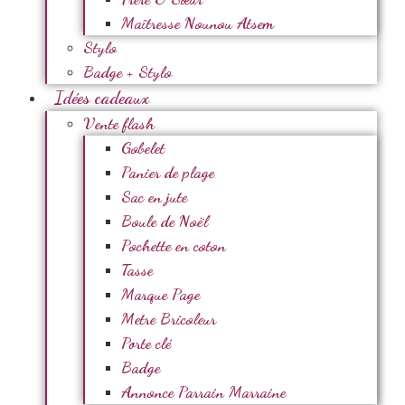
Maîtresse Nounou Atsem
Stylo
Badge + Stylo
Idées cadeaux
Vente flash
Gobelet
Panier de plage
Sac en jute
Boule de Noël
Pochette en coton
Tasse
Marque Page
Metre Bricoleur
Porte clé
Badge
Annonce Parrain Marraine