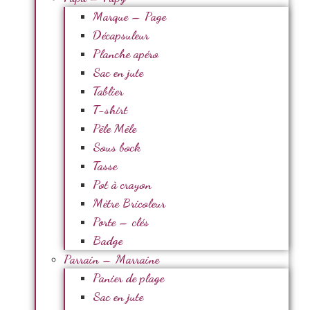
Marque – Page
Décapsuleur
Planche apéro
Sac en jute
Tablier
T-shirt
Pêle Mêle
Sous bock
Tasse
Pot à crayon
Mètre Bricoleur
Porte – clés
Badge
Parrain – Marraine
Panier de plage
Sac en jute