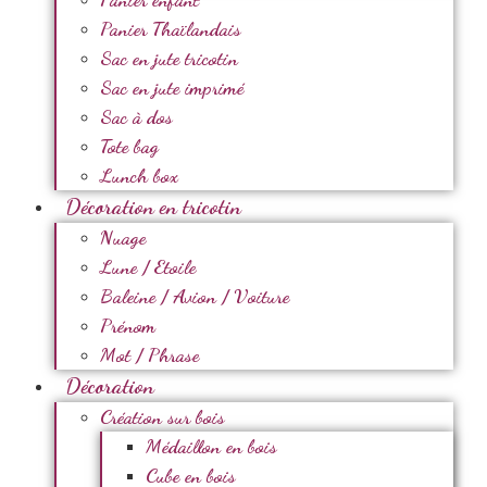
Panier Thaïlandais
Sac en jute tricotin
Sac en jute imprimé
Sac à dos
Tote bag
Lunch box
Décoration en tricotin
Nuage
Lune / Etoile
Baleine / Avion / Voiture
Prénom
Mot / Phrase
Décoration
Création sur bois
Médaillon en bois
Cube en bois