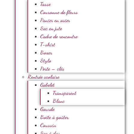
Tasse
Couronne de fleurs
Panier en osier
Sac en jute
Cadre de rencontre
T-shirt
Boxer
Stylo
Porte – clés
Rentrée scolaire
Gobelet
Transparent
Blanc
Gourde
Boite à goûter
Coussin
Sac à dos