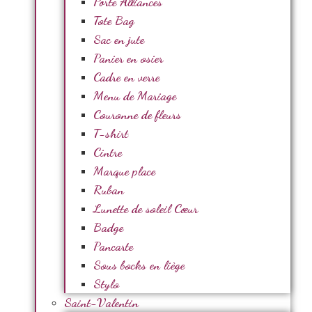
Porte Alliances
Tote Bag
Sac en jute
Panier en osier
Cadre en verre
Menu de Mariage
Couronne de fleurs
T-shirt
Cintre
Marque place
Ruban
Lunette de soleil Cœur
Badge
Pancarte
Sous bocks en liège
Stylo
Saint-Valentin