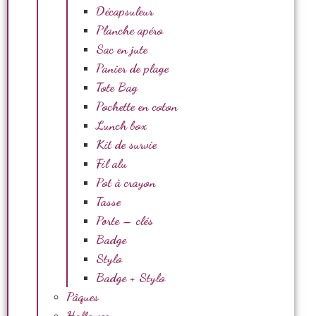
Décapsuleur
Planche apéro
Sac en jute
Panier de plage
Tote Bag
Pochette en coton
Lunch box
Kit de survie
Fil alu
Pot à crayon
Tasse
Porte – clés
Badge
Stylo
Badge + Stylo
Pâques
Halloween