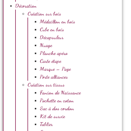
Décoration
Création sur bois
Médaillon en bois
Cube en bois
Décapsuleur
Nuage
Planche apéro
Carte étape
Marque – Page
Porte alliances
Création sur tissus
Fanion de Naissance
Pochette en coton
Sac à dos cordon
Kit de survie
Tablier