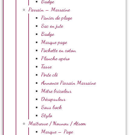
Badge
Parrain – Marraine
Panier de plage
Sac en jute
Badge
Marque page
Pochette en coton
Planche apéro
Tasse
Porte clé
Annonce Parrain Marraine
Mètre bricoleur
Décapsuleur
Sous bock
Stylo
Maîtresse / Nounou / Atsem
Marque – Page