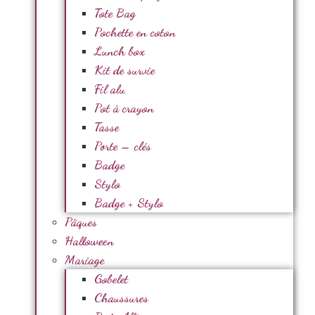
Tote Bag
Pochette en coton
Lunch box
Kit de survie
Fil alu
Pot à crayon
Tasse
Porte – clés
Badge
Stylo
Badge + Stylo
Pâques
Halloween
Mariage
Gobelet
Chaussures