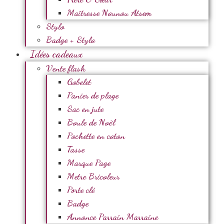
Maîtresse Nounou Atsem
Stylo
Badge + Stylo
Idées cadeaux
Vente flash
Gobelet
Panier de plage
Sac en jute
Boule de Noël
Pochette en coton
Tasse
Marque Page
Metre Bricoleur
Porte clé
Badge
Annonce Parrain Marraine