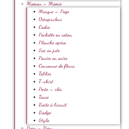
Maman – Mamie
Marque – Page
Décapsuleur
Cadre
Pochette en coton
Planche apéro
Sac en jute
Panier en osier
Couronne de fleurs
Tablier
T-shirt
Porte – clés
Tasse
Boite à biscuit
Badge
Stylo
Papa – Papy