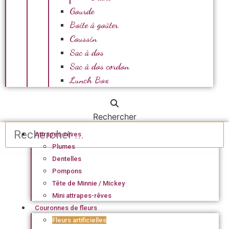
Gourde
Boite à goûter
Coussin
Sac à dos
Sac à dos cordon
Lunch Box
Rechercher
Attrapes-rêves
Plumes
Dentelles
Pompons
Tête de Minnie / Mickey
Mini attrapes-rêves
Couronnes de fleurs
Fleurs artificielles