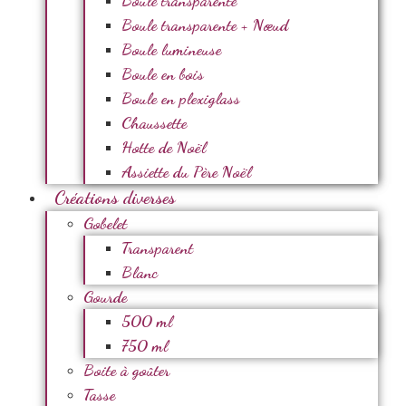
Boule transparente
Boule transparente + Nœud
Boule lumineuse
Boule en bois
Boule en plexiglass
Chaussette
Hotte de Noël
Assiette du Père Noël
Créations diverses
Gobelet
Transparent
Blanc
Gourde
500 ml
750 ml
Boite à goûter
Tasse