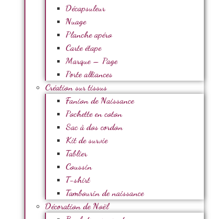
Décapsuleur
Nuage
Planche apéro
Carte étape
Marque – Page
Porte alliances
Création sur tissus
Fanion de Naissance
Pochette en coton
Sac à dos cordon
Kit de survie
Tablier
Coussin
T-shirt
Tambourin de naissance
Décoration de Noël