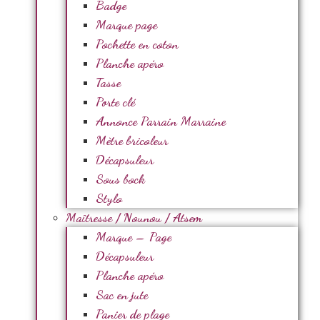
Badge
Marque page
Pochette en coton
Planche apéro
Tasse
Porte clé
Annonce Parrain Marraine
Mètre bricoleur
Décapsuleur
Sous bock
Stylo
Maîtresse / Nounou / Atsem
Marque – Page
Décapsuleur
Planche apéro
Sac en jute
Panier de plage