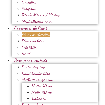
Dentelles
Pompons
Tête de Minnie / Mickey
Mini attrapes-rêves
Couronnes de fleurs
Fleurs artificielles
Fleurs séchées
Pèle Mêle
Fil alu
Sacs personnalisés
Panier de plage
Rond bandoulière
Malle de rangement
Malle 60 cm
Malle 80 cm
Valisette
Panier enfant