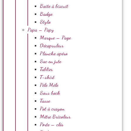
Boite à biscuit
Badge
Stylo
Papa – Papy
Marque – Page
Décapsuleur
Planche apéro
Sac en jute
Tablier
T-shirt
Pêle Mêle
Sous bock
Tasse
Pot à crayon
Mètre Bricoleur
Porte – clés