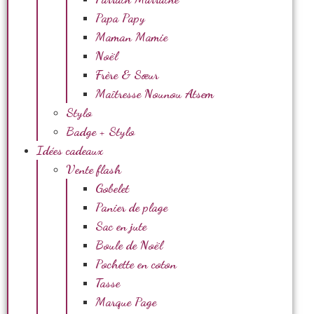
Papa Papy
Maman Mamie
Noël
Frère & Sœur
Maîtresse Nounou Atsem
Stylo
Badge + Stylo
Idées cadeaux
Vente flash
Gobelet
Panier de plage
Sac en jute
Boule de Noël
Pochette en coton
Tasse
Marque Page