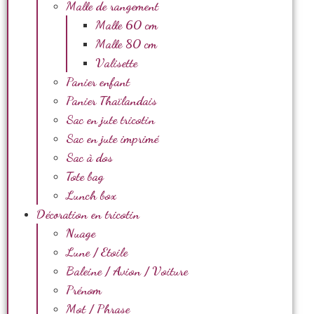
Malle de rangement
Malle 60 cm
Malle 80 cm
Valisette
Panier enfant
Panier Thaïlandais
Sac en jute tricotin
Sac en jute imprimé
Sac à dos
Tote bag
Lunch box
Décoration en tricotin
Nuage
Lune / Etoile
Baleine / Avion / Voiture
Prénom
Mot / Phrase