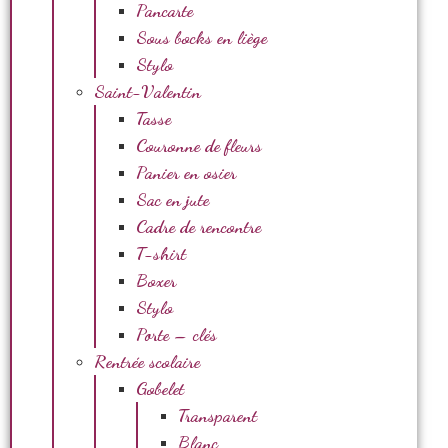
Pancarte
Sous bocks en liège
Stylo
Saint-Valentin
Tasse
Couronne de fleurs
Panier en osier
Sac en jute
Cadre de rencontre
T-shirt
Boxer
Stylo
Porte – clés
Rentrée scolaire
Gobelet
Transparent
Blanc