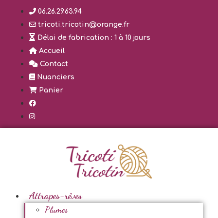
Aller
06.26.29.63.94
au
tricoti.tricotin@orange.fr
contenu
Délai de fabrication : 1 à 10 jours
Accueil
Contact
Nuanciers
Panier
Attrapes-rêves
Plumes