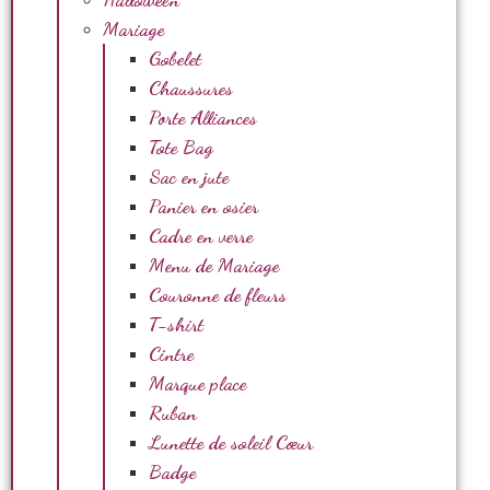
Mariage
Gobelet
Chaussures
Porte Alliances
Tote Bag
Sac en jute
Panier en osier
Cadre en verre
Menu de Mariage
Couronne de fleurs
T-shirt
Cintre
Marque place
Ruban
Lunette de soleil Cœur
Badge