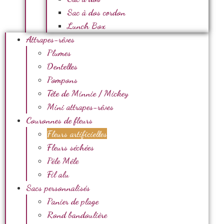
Sac à dos cordon
Lunch Box
Attrapes-rêves
Plumes
Dentelles
Pompons
Tête de Minnie / Mickey
Mini attrapes-rêves
Couronnes de fleurs
Fleurs artificielles
Fleurs séchées
Pèle Mêle
Fil alu
Sacs personnalisés
Panier de plage
Rond bandoulière