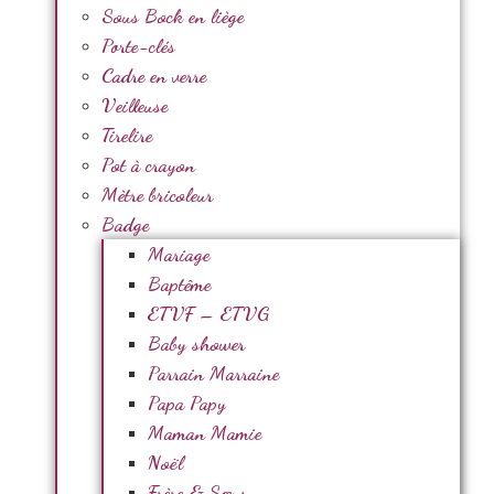
Sous Bock en liège
Porte-clés
Cadre en verre
Veilleuse
Tirelire
Pot à crayon
Mètre bricoleur
Badge
Mariage
Baptême
ETVF – ETVG
Baby shower
Parrain Marraine
Papa Papy
Maman Mamie
Noël
Frère & Sœur