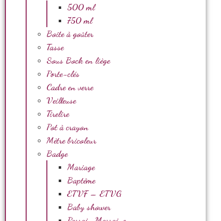
500 ml
750 ml
Boite à goûter
Tasse
Sous Bock en liège
Porte-clés
Cadre en verre
Veilleuse
Tirelire
Pot à crayon
Mètre bricoleur
Badge
Mariage
Baptême
ETVF – ETVG
Baby shower
Parrain Marraine