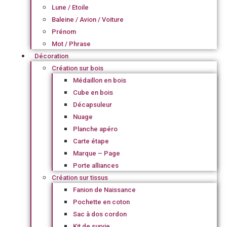
Lune / Etoile
Baleine / Avion / Voiture
Prénom
Mot / Phrase
Décoration
Création sur bois
Médaillon en bois
Cube en bois
Décapsuleur
Nuage
Planche apéro
Carte étape
Marque – Page
Porte alliances
Création sur tissus
Fanion de Naissance
Pochette en coton
Sac à dos cordon
Kit de survie