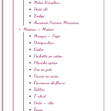
Metre Bricoleur
Porte clé
Badge
Annonce Parrain Marraine
Maman – Mamie
Marque – Page
Décapsuleur
Cadre
Pochette en coton
Planche apéro
Sac en jute
Panier en osier
Couronne de fleurs
Tablier
T-shirt
Porte – clés
Tasse