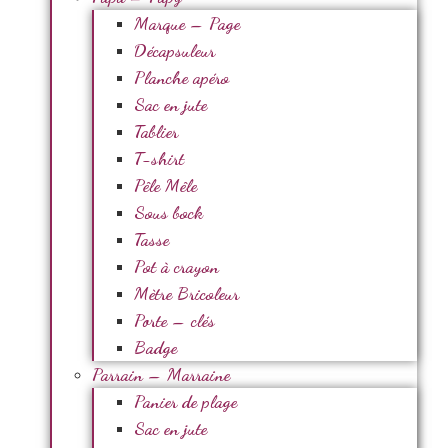
Marque – Page
Décapsuleur
Planche apéro
Sac en jute
Tablier
T-shirt
Pêle Mêle
Sous bock
Tasse
Pot à crayon
Mètre Bricoleur
Porte – clés
Badge
Parrain – Marraine
Panier de plage
Sac en jute