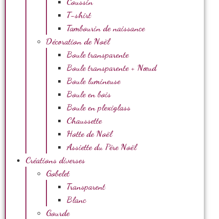
Coussin
T-shirt
Tambourin de naissance
Décoration de Noël
Boule transparente
Boule transparente + Nœud
Boule lumineuse
Boule en bois
Boule en plexiglass
Chaussette
Hotte de Noël
Assiette du Père Noël
Créations diverses
Gobelet
Transparent
Blanc
Gourde