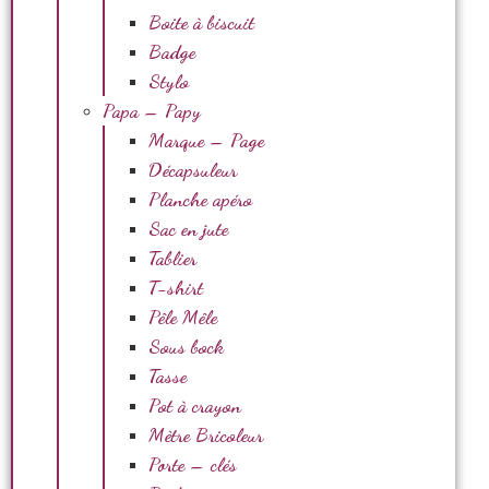
Boite à biscuit
Badge
Stylo
Papa – Papy
Marque – Page
Décapsuleur
Planche apéro
Sac en jute
Tablier
T-shirt
Pêle Mêle
Sous bock
Tasse
Pot à crayon
Mètre Bricoleur
Porte – clés