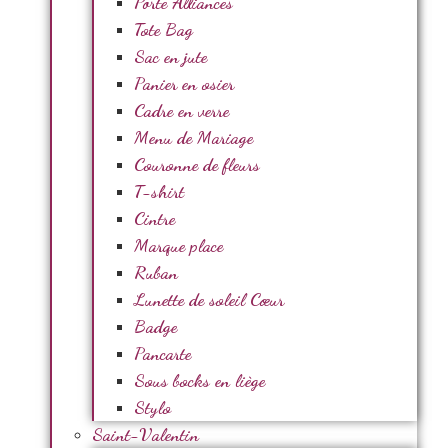
Porte Alliances
Tote Bag
Sac en jute
Panier en osier
Cadre en verre
Menu de Mariage
Couronne de fleurs
T-shirt
Cintre
Marque place
Ruban
Lunette de soleil Cœur
Badge
Pancarte
Sous bocks en liège
Stylo
Saint-Valentin