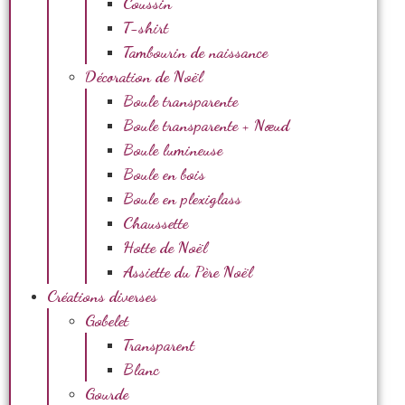
Coussin
T-shirt
Tambourin de naissance
Décoration de Noël
Boule transparente
Boule transparente + Nœud
Boule lumineuse
Boule en bois
Boule en plexiglass
Chaussette
Hotte de Noël
Assiette du Père Noël
Créations diverses
Gobelet
Transparent
Blanc
Gourde