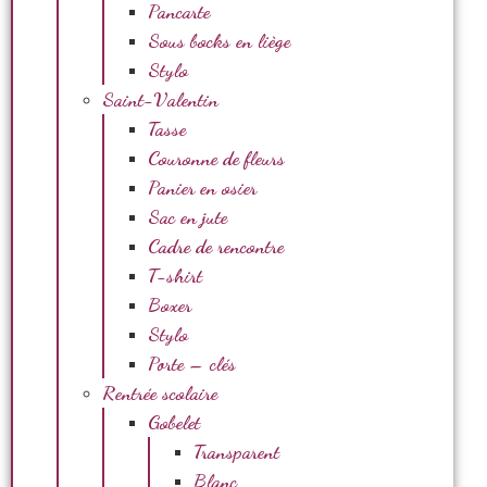
Pancarte
Sous bocks en liège
Stylo
Saint-Valentin
Tasse
Couronne de fleurs
Panier en osier
Sac en jute
Cadre de rencontre
T-shirt
Boxer
Stylo
Porte – clés
Rentrée scolaire
Gobelet
Transparent
Blanc