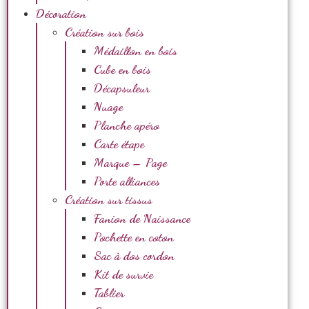
Décoration
Création sur bois
Médaillon en bois
Cube en bois
Décapsuleur
Nuage
Planche apéro
Carte étape
Marque – Page
Porte alliances
Création sur tissus
Fanion de Naissance
Pochette en coton
Sac à dos cordon
Kit de survie
Tablier