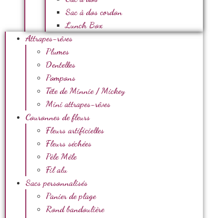
Sac à dos cordon
Lunch Box
Attrapes-rêves
Plumes
Dentelles
Pompons
Tête de Minnie / Mickey
Mini attrapes-rêves
Couronnes de fleurs
Fleurs artificielles
Fleurs séchées
Pèle Mêle
Fil alu
Sacs personnalisés
Panier de plage
Rond bandoulière