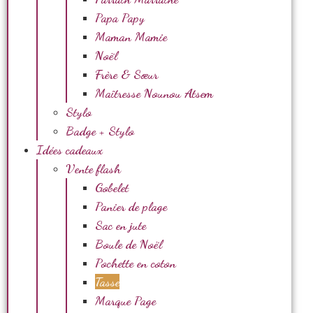
Papa Papy
Maman Mamie
Noël
Frère & Sœur
Maîtresse Nounou Atsem
Stylo
Badge + Stylo
Idées cadeaux
Vente flash
Gobelet
Panier de plage
Sac en jute
Boule de Noël
Pochette en coton
Tasse
Marque Page