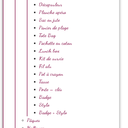
Décapsuleur
Planche apéro
Sac en jute
Panier de plage
Tote Bag
Pochette en coton
Lunch box
Kit de survie
Fil alu
Pot à crayon
Tasse
Porte – clés
Badge
Stylo
Badge + Stylo
Pâques
Halloween