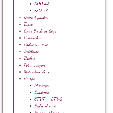
500 ml
750 ml
Boite à goûter
Tasse
Sous Bock en liège
Porte-clés
Cadre en verre
Veilleuse
Tirelire
Pot à crayon
Mètre bricoleur
Badge
Mariage
Baptême
ETVF – ETVG
Baby shower
Parrain Marraine