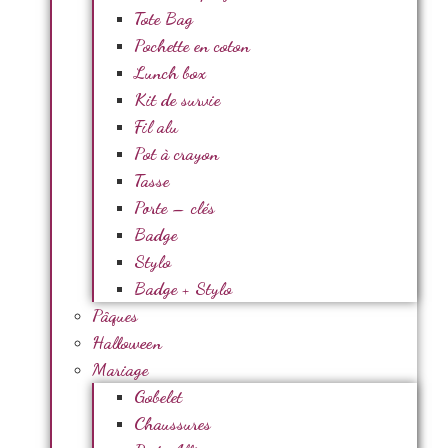
Tote Bag
Pochette en coton
Lunch box
Kit de survie
Fil alu
Pot à crayon
Tasse
Porte – clés
Badge
Stylo
Badge + Stylo
Pâques
Halloween
Mariage
Gobelet
Chaussures