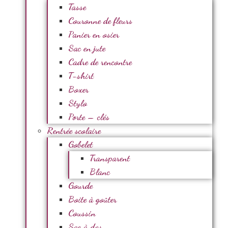
Tasse
Couronne de fleurs
Panier en osier
Sac en jute
Cadre de rencontre
T-shirt
Boxer
Stylo
Porte – clés
Rentrée scolaire
Gobelet
Transparent
Blanc
Gourde
Boite à goûter
Coussin
Sac à dos