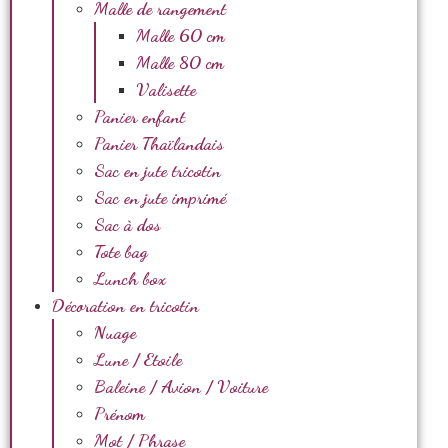
Malle de rangement
Malle 60 cm
Malle 80 cm
Valisette
Panier enfant
Panier Thaïlandais
Sac en jute tricotin
Sac en jute imprimé
Sac à dos
Tote bag
Lunch box
Décoration en tricotin
Nuage
Lune / Etoile
Baleine / Avion / Voiture
Prénom
Mot / Phrase