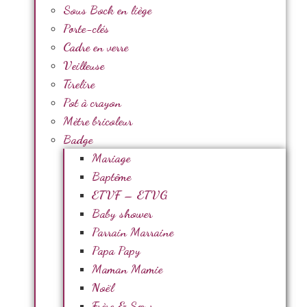
Sous Bock en liège
Porte-clés
Cadre en verre
Veilleuse
Tirelire
Pot à crayon
Mètre bricoleur
Badge
Mariage
Baptême
ETVF – ETVG
Baby shower
Parrain Marraine
Papa Papy
Maman Mamie
Noël
Frère & Sœur