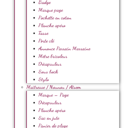
Badge
Marque page
Pochette en coton
Planche apéro
Tasse
Porte clé
Annonce Parrain Marraine
Mètre bricoleur
Décapsuleur
Sous bock
Stylo
Maîtresse / Nounou / Atsem
Marque – Page
Décapsuleur
Planche apéro
Sac en jute
Panier de plage