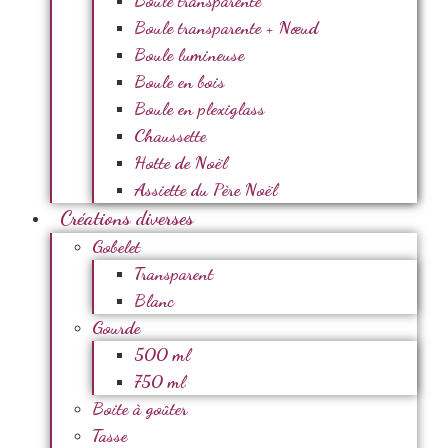
Boule transparente
Boule transparente + Nœud
Boule lumineuse
Boule en bois
Boule en plexiglass
Chaussette
Hotte de Noël
Assiette du Père Noël
Créations diverses
Gobelet
Transparent
Blanc
Gourde
500 ml
750 ml
Boite à goûter
Tasse