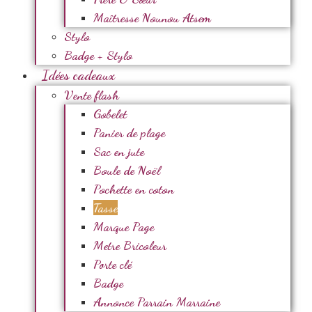
Maîtresse Nounou Atsem
Stylo
Badge + Stylo
Idées cadeaux
Vente flash
Gobelet
Panier de plage
Sac en jute
Boule de Noël
Pochette en coton
Tasse
Marque Page
Metre Bricoleur
Porte clé
Badge
Annonce Parrain Marraine