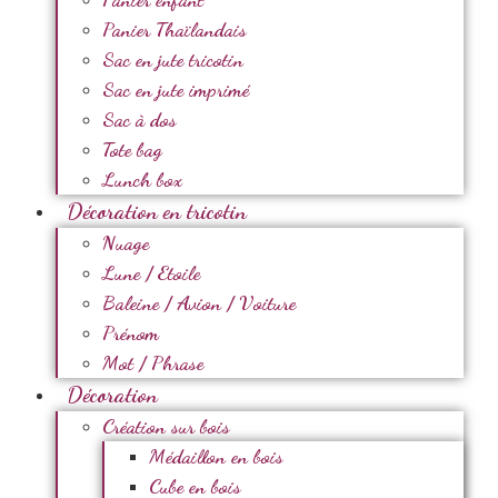
Panier Thaïlandais
Sac en jute tricotin
Sac en jute imprimé
Sac à dos
Tote bag
Lunch box
Décoration en tricotin
Nuage
Lune / Etoile
Baleine / Avion / Voiture
Prénom
Mot / Phrase
Décoration
Création sur bois
Médaillon en bois
Cube en bois