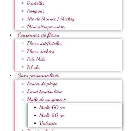
Dentelles
Pompons
Tête de Minnie / Mickey
Mini attrapes-rêves
Couronnes de fleurs
Fleurs artificielles
Fleurs séchées
Pèle Mêle
Fil alu
Sacs personnalisés
Panier de plage
Rond bandoulière
Malle de rangement
Malle 60 cm
Malle 80 cm
Valisette
Panier enfant