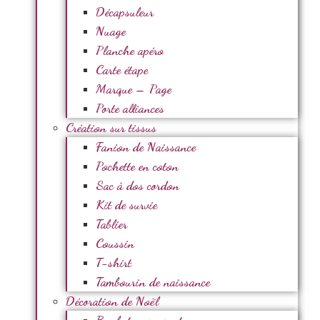
Décapsuleur
Nuage
Planche apéro
Carte étape
Marque – Page
Porte alliances
Création sur tissus
Fanion de Naissance
Pochette en coton
Sac à dos cordon
Kit de survie
Tablier
Coussin
T-shirt
Tambourin de naissance
Décoration de Noël