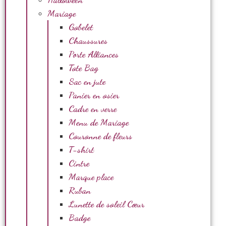
Mariage
Gobelet
Chaussures
Porte Alliances
Tote Bag
Sac en jute
Panier en osier
Cadre en verre
Menu de Mariage
Couronne de fleurs
T-shirt
Cintre
Marque place
Ruban
Lunette de soleil Cœur
Badge