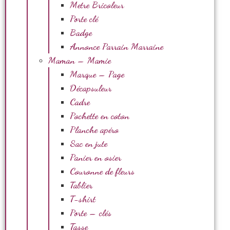
Metre Bricoleur
Porte clé
Badge
Annonce Parrain Marraine
Maman – Mamie
Marque – Page
Décapsuleur
Cadre
Pochette en coton
Planche apéro
Sac en jute
Panier en osier
Couronne de fleurs
Tablier
T-shirt
Porte – clés
Tasse