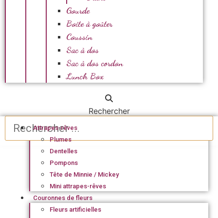
Gourde
Boite à goûter
Coussin
Sac à dos
Sac à dos cordon
Lunch Box
Rechercher
Attrapes-rêves
Plumes
Dentelles
Pompons
Tête de Minnie / Mickey
Mini attrapes-rêves
Couronnes de fleurs
Fleurs artificielles