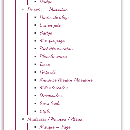
Badge
Parrain – Marraine
Panier de plage
Sac en jute
Badge
Marque page
Pochette en coton
Planche apéro
Tasse
Porte clé
Annonce Parrain Marraine
Mètre bricoleur
Décapsuleur
Sous bock
Stylo
Maîtresse / Nounou / Atsem
Marque – Page