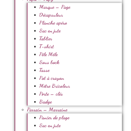
Marque – Page
Décapsuleur
Planche apéro
Sac en jute
Tablier
T-shirt
Pêle Mêle
Sous bock
Tasse
Pot à crayon
Mètre Bricoleur
Porte – clés
Badge
Parrain – Marraine
Panier de plage
Sac en jute