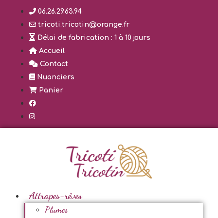
Aller
06.26.29.63.94
au
tricoti.tricotin@orange.fr
contenu
Délai de fabrication : 1 à 10 jours
Accueil
Contact
Nuanciers
Panier
Attrapes-rêves
Plumes