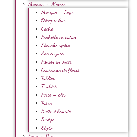
Maman – Mamie
Marque – Page
Décapsuleur
Cadre
Pochette en coton
Planche apéro
Sac en jute
Panier en osier
Couronne de fleurs
Tablier
T-shirt
Porte – clés
Tasse
Boite à biscuit
Badge
Stylo
Papa – Papy