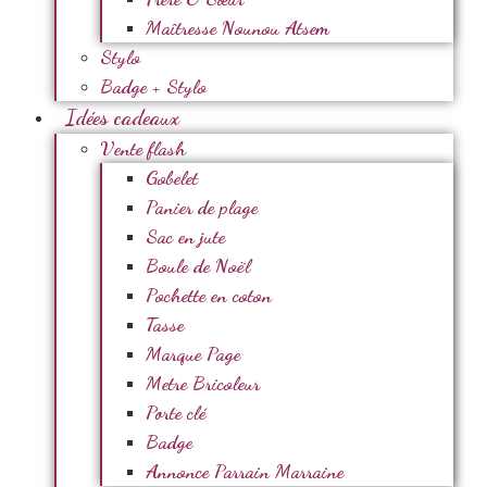
Maîtresse Nounou Atsem
Stylo
Badge + Stylo
Idées cadeaux
Vente flash
Gobelet
Panier de plage
Sac en jute
Boule de Noël
Pochette en coton
Tasse
Marque Page
Metre Bricoleur
Porte clé
Badge
Annonce Parrain Marraine