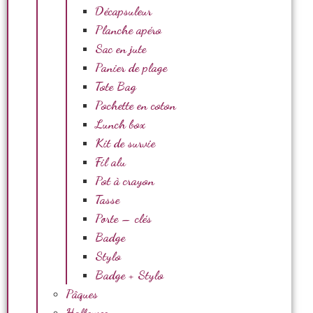
Décapsuleur
Planche apéro
Sac en jute
Panier de plage
Tote Bag
Pochette en coton
Lunch box
Kit de survie
Fil alu
Pot à crayon
Tasse
Porte – clés
Badge
Stylo
Badge + Stylo
Pâques
Halloween