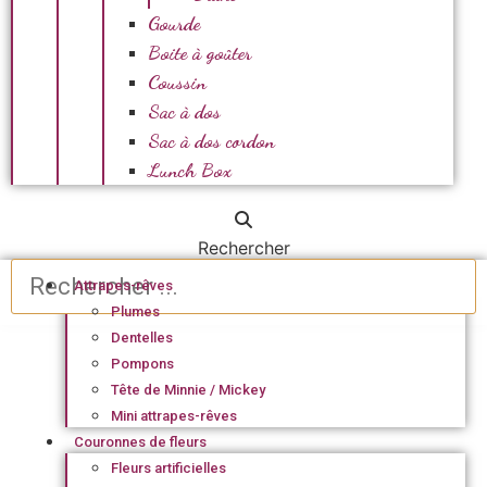
Gourde
Boite à goûter
Coussin
Sac à dos
Sac à dos cordon
Lunch Box
Rechercher
Attrapes-rêves
Plumes
Dentelles
Pompons
Tête de Minnie / Mickey
Mini attrapes-rêves
Couronnes de fleurs
Fleurs artificielles