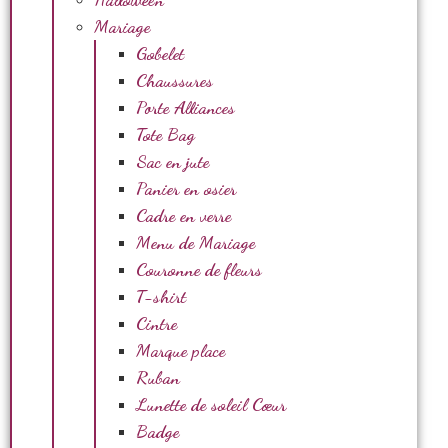
Mariage
Gobelet
Chaussures
Porte Alliances
Tote Bag
Sac en jute
Panier en osier
Cadre en verre
Menu de Mariage
Couronne de fleurs
T-shirt
Cintre
Marque place
Ruban
Lunette de soleil Cœur
Badge