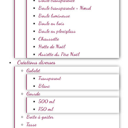
Boule transparente
Boule transparente + Nœud
Boule lumineuse
Boule en bois
Boule en plexiglass
Chaussette
Hotte de Noël
Assiette du Père Noël
Créations diverses
Gobelet
Transparent
Blanc
Gourde
500 ml
750 ml
Boite à goûter
Tasse