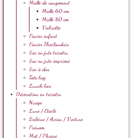
Malle de rangement
Malle 60 cm
Malle 80 cm
Valisette
Panier enfant
Panier Thaïlandais
Sac en jute tricotin
Sac en jute imprimé
Sac à dos
Tote bag
Lunch box
Décoration en tricotin
Nuage
Lune / Etoile
Baleine / Avion / Voiture
Prénom
Mot / Phrase