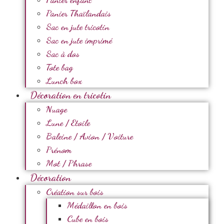
Panier Thaïlandais
Sac en jute tricotin
Sac en jute imprimé
Sac à dos
Tote bag
Lunch box
Décoration en tricotin
Nuage
Lune / Etoile
Baleine / Avion / Voiture
Prénom
Mot / Phrase
Décoration
Création sur bois
Médaillon en bois
Cube en bois