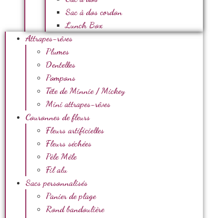
Sac à dos cordon
Lunch Box
Attrapes-rêves
Plumes
Dentelles
Pompons
Tête de Minnie / Mickey
Mini attrapes-rêves
Couronnes de fleurs
Fleurs artificielles
Fleurs séchées
Pèle Mêle
Fil alu
Sacs personnalisés
Panier de plage
Rond bandoulière