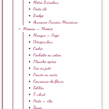
Metre Bricoleur
Porte clé
Badge
Annonce Parrain Marraine
Maman – Mamie
Marque – Page
Décapsuleur
Cadre
Pochette en coton
Planche apéro
Sac en jute
Panier en osier
Couronne de fleurs
Tablier
T-shirt
Porte – clés
Tasse