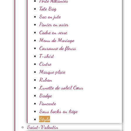
Porte Alliances
Tote Bag
Sac en jute
Panier en osier
Cadre en verre
Menu de Mariage
Couronne de fleurs
T-shirt
Cintre
Marque place
Ruban
Lunette de soleil Cœur
Badge
Pancarte
Sous bocks en liège
Stylo
Saint-Valentin