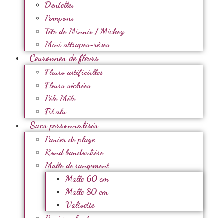
Dentelles
Pompons
Tête de Minnie / Mickey
Mini attrapes-rêves
Couronnes de fleurs
Fleurs artificielles
Fleurs séchées
Pèle Mêle
Fil alu
Sacs personnalisés
Panier de plage
Rond bandoulière
Malle de rangement
Malle 60 cm
Malle 80 cm
Valisette
Panier enfant