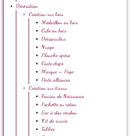
Décoration
Création sur bois
Médaillon en bois
Cube en bois
Décapsuleur
Nuage
Planche apéro
Carte étape
Marque – Page
Porte alliances
Création sur tissus
Fanion de Naissance
Pochette en coton
Sac à dos cordon
Kit de survie
Tablier