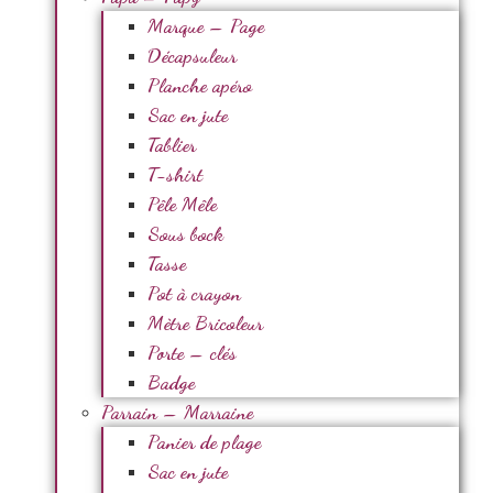
Marque – Page
Décapsuleur
Planche apéro
Sac en jute
Tablier
T-shirt
Pêle Mêle
Sous bock
Tasse
Pot à crayon
Mètre Bricoleur
Porte – clés
Badge
Parrain – Marraine
Panier de plage
Sac en jute