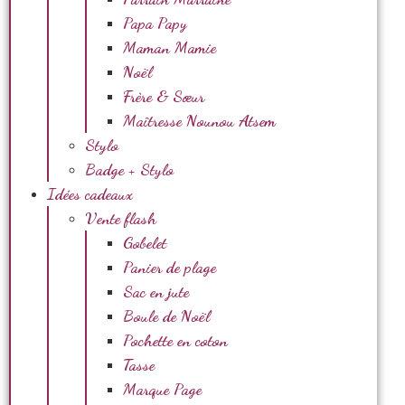
Papa Papy
Maman Mamie
Noël
Frère & Sœur
Maîtresse Nounou Atsem
Stylo
Badge + Stylo
Idées cadeaux
Vente flash
Gobelet
Panier de plage
Sac en jute
Boule de Noël
Pochette en coton
Tasse
Marque Page