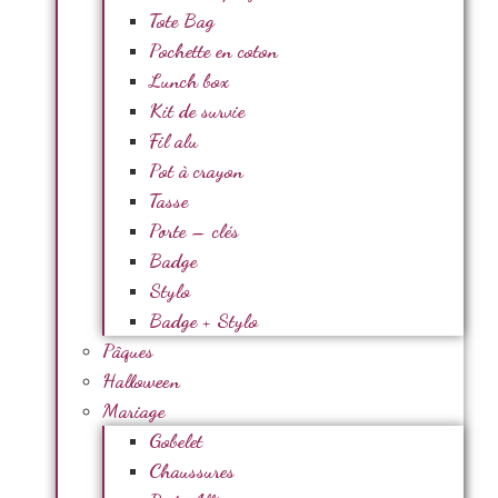
Tote Bag
Pochette en coton
Lunch box
Kit de survie
Fil alu
Pot à crayon
Tasse
Porte – clés
Badge
Stylo
Badge + Stylo
Pâques
Halloween
Mariage
Gobelet
Chaussures