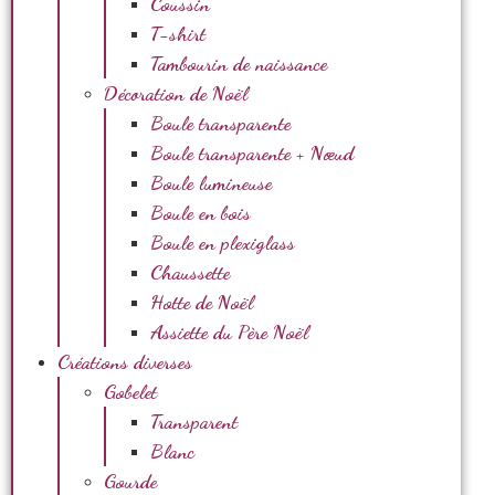
Coussin
T-shirt
Tambourin de naissance
Décoration de Noël
Boule transparente
Boule transparente + Nœud
Boule lumineuse
Boule en bois
Boule en plexiglass
Chaussette
Hotte de Noël
Assiette du Père Noël
Créations diverses
Gobelet
Transparent
Blanc
Gourde