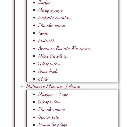
Badge
Marque page
Pochette en coton
Planche apéro
Tasse
Porte clé
Annonce Parrain Marraine
Mètre bricoleur
Décapsuleur
Sous bock
Stylo
Maîtresse / Nounou / Atsem
Marque – Page
Décapsuleur
Planche apéro
Sac en jute
Panier de plage