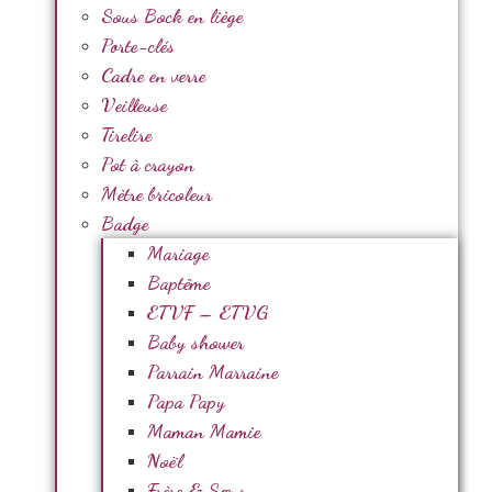
Sous Bock en liège
Porte-clés
Cadre en verre
Veilleuse
Tirelire
Pot à crayon
Mètre bricoleur
Badge
Mariage
Baptême
ETVF – ETVG
Baby shower
Parrain Marraine
Papa Papy
Maman Mamie
Noël
Frère & Sœur