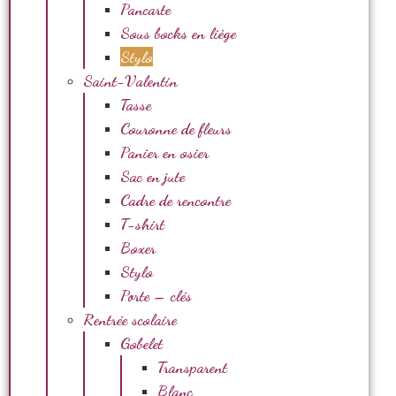
Pancarte
Sous bocks en liège
Stylo
Saint-Valentin
Tasse
Couronne de fleurs
Panier en osier
Sac en jute
Cadre de rencontre
T-shirt
Boxer
Stylo
Porte – clés
Rentrée scolaire
Gobelet
Transparent
Blanc