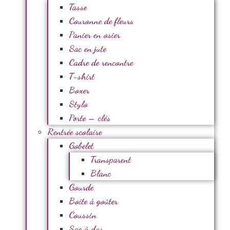
Tasse
Couronne de fleurs
Panier en osier
Sac en jute
Cadre de rencontre
T-shirt
Boxer
Stylo
Porte – clés
Rentrée scolaire
Gobelet
Transparent
Blanc
Gourde
Boite à goûter
Coussin
Sac à dos