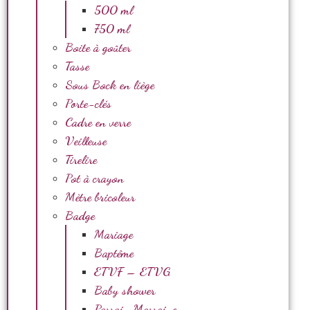
500 ml
750 ml
Boite à goûter
Tasse
Sous Bock en liège
Porte-clés
Cadre en verre
Veilleuse
Tirelire
Pot à crayon
Mètre bricoleur
Badge
Mariage
Baptême
ETVF – ETVG
Baby shower
Parrain Marraine