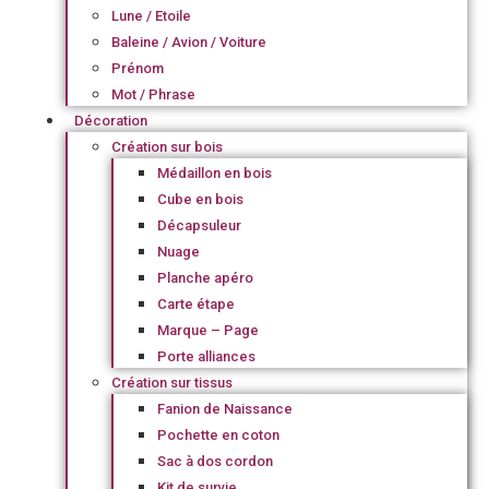
Lune / Etoile
Baleine / Avion / Voiture
Prénom
Mot / Phrase
Décoration
Création sur bois
Médaillon en bois
Cube en bois
Décapsuleur
Nuage
Planche apéro
Carte étape
Marque – Page
Porte alliances
Création sur tissus
Fanion de Naissance
Pochette en coton
Sac à dos cordon
Kit de survie