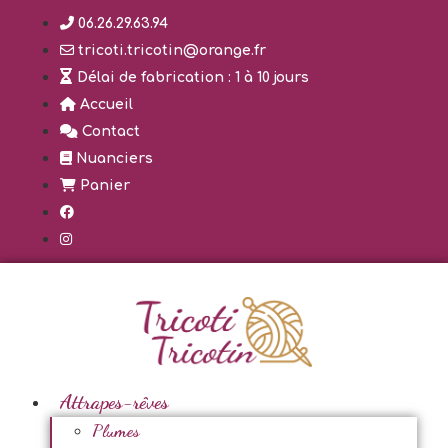
Aller
06.26.29.63.94
au
tricoti.tricotin@orange.fr
contenu
Délai de fabrication : 1 à 10 jours
Accueil
Contact
Nuanciers
Panier
Attrapes-rêves
Plumes