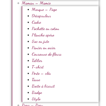
Maman – Mamie
Marque – Page
Décapsuleur
Cadre
Pochette en coton
Planche apéro
Sac en jute
Panier en osier
Couronne de fleurs
Tablier
T-shirt
Porte – clés
Tasse
Boite à biscuit
Badge
Stylo
Papa – Papy