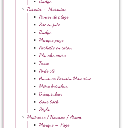
Badge
Parrain – Marraine
Panier de plage
Sac en jute
Badge
Marque page
Pochette en coton
Planche apéro
Tasse
Porte clé
Annonce Parrain Marraine
Mètre bricoleur
Décapsuleur
Sous bock
Stylo
Maîtresse / Nounou / Atsem
Marque – Page