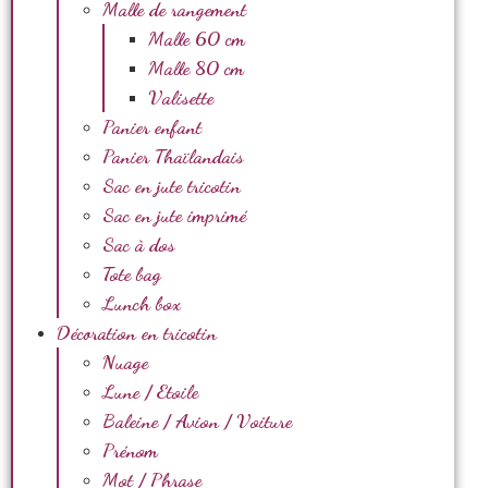
Malle de rangement
Malle 60 cm
Malle 80 cm
Valisette
Panier enfant
Panier Thaïlandais
Sac en jute tricotin
Sac en jute imprimé
Sac à dos
Tote bag
Lunch box
Décoration en tricotin
Nuage
Lune / Etoile
Baleine / Avion / Voiture
Prénom
Mot / Phrase