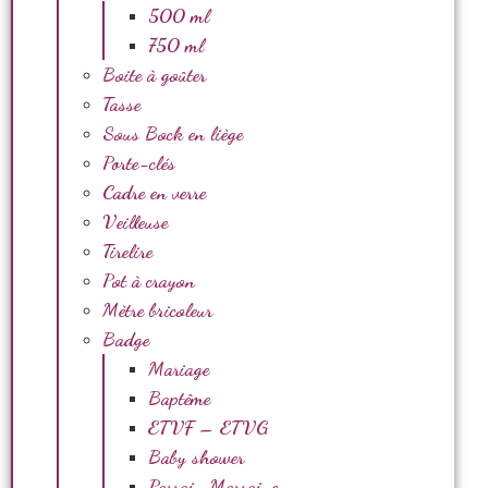
500 ml
750 ml
Boite à goûter
Tasse
Sous Bock en liège
Porte-clés
Cadre en verre
Veilleuse
Tirelire
Pot à crayon
Mètre bricoleur
Badge
Mariage
Baptême
ETVF – ETVG
Baby shower
Parrain Marraine