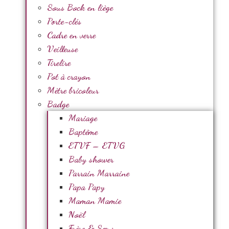
Sous Bock en liège
Porte-clés
Cadre en verre
Veilleuse
Tirelire
Pot à crayon
Mètre bricoleur
Badge
Mariage
Baptême
ETVF – ETVG
Baby shower
Parrain Marraine
Papa Papy
Maman Mamie
Noël
Frère & Sœur