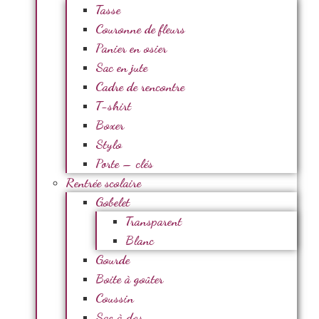
Tasse
Couronne de fleurs
Panier en osier
Sac en jute
Cadre de rencontre
T-shirt
Boxer
Stylo
Porte – clés
Rentrée scolaire
Gobelet
Transparent
Blanc
Gourde
Boite à goûter
Coussin
Sac à dos