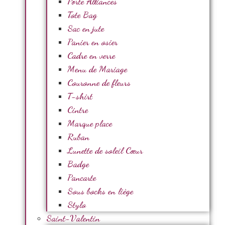
Porte Alliances
Tote Bag
Sac en jute
Panier en osier
Cadre en verre
Menu de Mariage
Couronne de fleurs
T-shirt
Cintre
Marque place
Ruban
Lunette de soleil Cœur
Badge
Pancarte
Sous bocks en liège
Stylo
Saint-Valentin