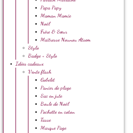
Papa Papy
Maman Mamie
Noël
Frère & Sœur
Maîtresse Nounou Atsem
Stylo
Badge + Stylo
Idées cadeaux
Vente flash
Gobelet
Panier de plage
Sac en jute
Boule de Noël
Pochette en coton
Tasse
Marque Page