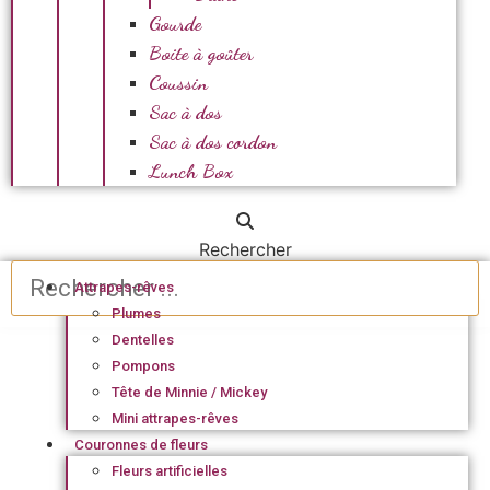
Gourde
Boite à goûter
Coussin
Sac à dos
Sac à dos cordon
Lunch Box
Rechercher
Attrapes-rêves
Plumes
Dentelles
Pompons
Tête de Minnie / Mickey
Mini attrapes-rêves
Couronnes de fleurs
Fleurs artificielles