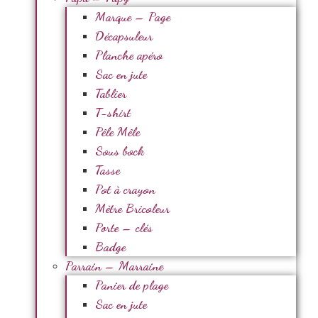
Marque – Page
Décapsuleur
Planche apéro
Sac en jute
Tablier
T-shirt
Pêle Mêle
Sous bock
Tasse
Pot à crayon
Mètre Bricoleur
Porte – clés
Badge
Parrain – Marraine
Panier de plage
Sac en jute