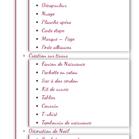
Décapsuleur
Nuage
Planche apéro
Carte étape
Marque – Page
Porte alliances
Création sur tissus
Fanion de Naissance
Pochette en coton
Sac à dos cordon
Kit de survie
Tablier
Coussin
T-shirt
Tambourin de naissance
Décoration de Noël