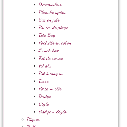
Décapsuleur
Planche apéro
Sac en jute
Panier de plage
Tote Bag
Pochette en coton
Lunch box
Kit de survie
Fil alu
Pot à crayon
Tasse
Porte – clés
Badge
Stylo
Badge + Stylo
Pâques
Halloween