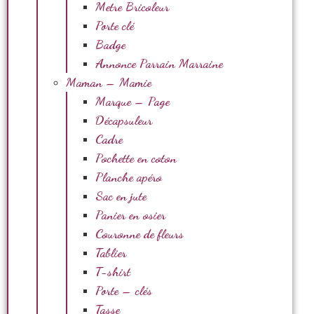
Metre Bricoleur
Porte clé
Badge
Annonce Parrain Marraine
Maman – Mamie
Marque – Page
Décapsuleur
Cadre
Pochette en coton
Planche apéro
Sac en jute
Panier en osier
Couronne de fleurs
Tablier
T-shirt
Porte – clés
Tasse