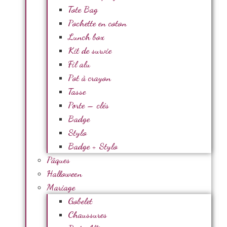
Tote Bag
Pochette en coton
Lunch box
Kit de survie
Fil alu
Pot à crayon
Tasse
Porte – clés
Badge
Stylo
Badge + Stylo
Pâques
Halloween
Mariage
Gobelet
Chaussures