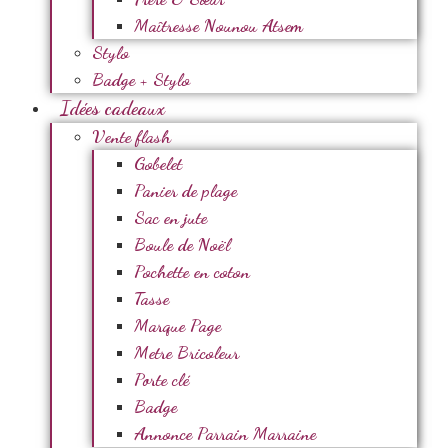
Maîtresse Nounou Atsem
Stylo
Badge + Stylo
Idées cadeaux
Vente flash
Gobelet
Panier de plage
Sac en jute
Boule de Noël
Pochette en coton
Tasse
Marque Page
Metre Bricoleur
Porte clé
Badge
Annonce Parrain Marraine