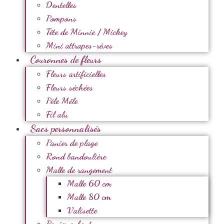
Dentelles
Pompons
Tête de Minnie / Mickey
Mini attrapes-rêves
Couronnes de fleurs
Fleurs artificielles
Fleurs séchées
Pèle Mêle
Fil alu
Sacs personnalisés
Panier de plage
Rond bandoulière
Malle de rangement
Malle 60 cm
Malle 80 cm
Valisette
Panier enfant