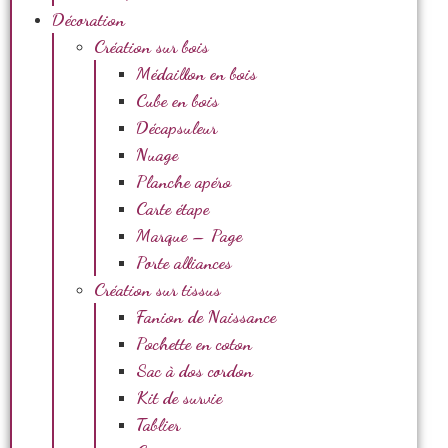
Décoration
Création sur bois
Médaillon en bois
Cube en bois
Décapsuleur
Nuage
Planche apéro
Carte étape
Marque – Page
Porte alliances
Création sur tissus
Fanion de Naissance
Pochette en coton
Sac à dos cordon
Kit de survie
Tablier