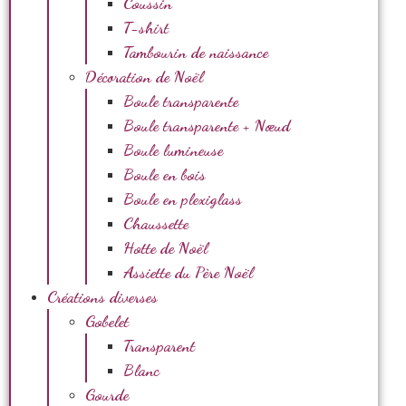
Coussin
T-shirt
Tambourin de naissance
Décoration de Noël
Boule transparente
Boule transparente + Nœud
Boule lumineuse
Boule en bois
Boule en plexiglass
Chaussette
Hotte de Noël
Assiette du Père Noël
Créations diverses
Gobelet
Transparent
Blanc
Gourde