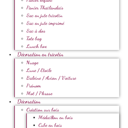
Panier Thaïlandais
Sac en jute tricotin
Sac en jute imprimé
Sac à dos
Tote bag
Lunch box
Décoration en tricotin
Nuage
Lune / Etoile
Baleine / Avion / Voiture
Prénom
Mot / Phrase
Décoration
Création sur bois
Médaillon en bois
Cube en bois