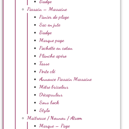
Badge
Parrain – Marraine
Panier de plage
Sac en jute
Badge
Marque page
Pochette en coton
Planche apéro
Tasse
Porte clé
Annonce Parrain Marraine
Mètre bricoleur
Décapsuleur
Sous bock
Stylo
Maîtresse / Nounou / Atsem
Marque – Page