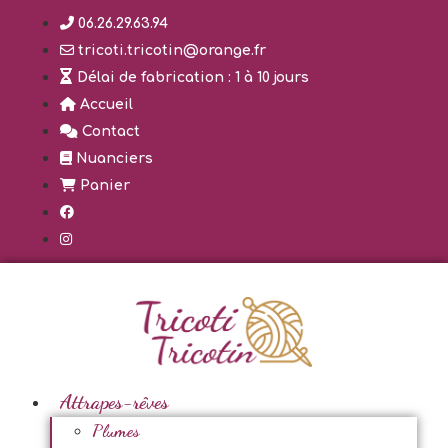
Aller
06.26.29.63.94
au
tricoti.tricotin@orange.fr
contenu
Délai de fabrication : 1 à 10 jours
Accueil
Contact
Nuanciers
Panier
Attrapes-rêves
Plumes