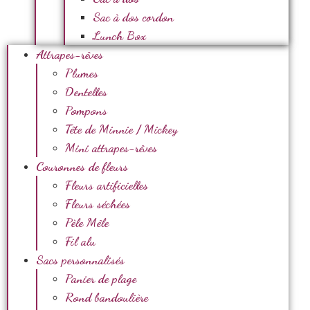
Sac à dos cordon
Lunch Box
Attrapes-rêves
Plumes
Dentelles
Pompons
Tête de Minnie / Mickey
Mini attrapes-rêves
Couronnes de fleurs
Fleurs artificielles
Fleurs séchées
Pèle Mêle
Fil alu
Sacs personnalisés
Panier de plage
Rond bandoulière