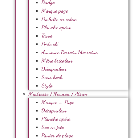
Badge
Marque page
Pochette en coton
Planche apéro
Tasse
Porte clé
Annonce Parrain Marraine
Mètre bricoleur
Décapsuleur
Sous bock
Stylo
Maîtresse / Nounou / Atsem
Marque – Page
Décapsuleur
Planche apéro
Sac en jute
Panier de plage