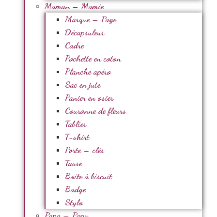
Maman – Mamie
Marque – Page
Décapsuleur
Cadre
Pochette en coton
Planche apéro
Sac en jute
Panier en osier
Couronne de fleurs
Tablier
T-shirt
Porte – clés
Tasse
Boite à biscuit
Badge
Stylo
Papa – Papy