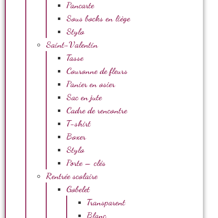
Pancarte
Sous bocks en liège
Stylo
Saint-Valentin
Tasse
Couronne de fleurs
Panier en osier
Sac en jute
Cadre de rencontre
T-shirt
Boxer
Stylo
Porte – clés
Rentrée scolaire
Gobelet
Transparent
Blanc