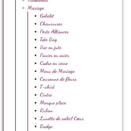
Mariage
Gobelet
Chaussures
Porte Alliances
Tote Bag
Sac en jute
Panier en osier
Cadre en verre
Menu de Mariage
Couronne de fleurs
T-shirt
Cintre
Marque place
Ruban
Lunette de soleil Cœur
Badge