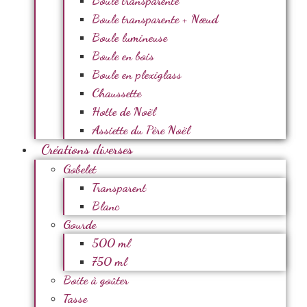
Boule transparente
Boule transparente + Nœud
Boule lumineuse
Boule en bois
Boule en plexiglass
Chaussette
Hotte de Noël
Assiette du Père Noël
Créations diverses
Gobelet
Transparent
Blanc
Gourde
500 ml
750 ml
Boite à goûter
Tasse